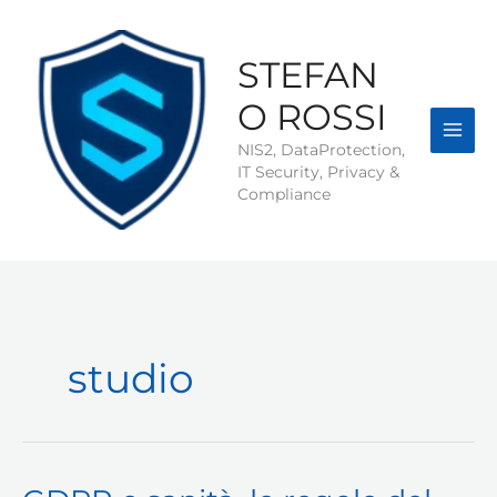
Vai
al
contenuto
STEFAN
O ROSSI
NIS2, DataProtection,
IT Security, Privacy &
Compliance
studio