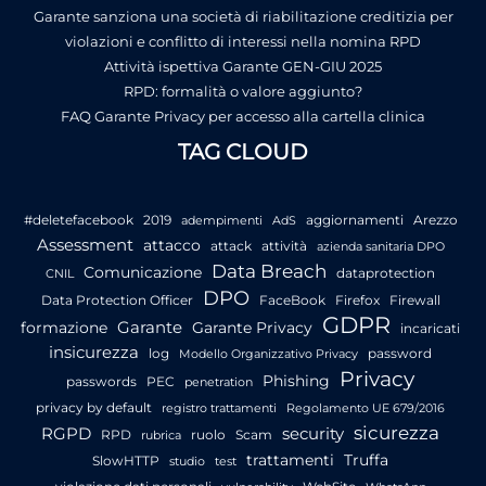
Garante sanziona una società di riabilitazione creditizia per
violazioni e conflitto di interessi nella nomina RPD
Attività ispettiva Garante GEN-GIU 2025
RPD: formalità o valore aggiunto?
FAQ Garante Privacy per accesso alla cartella clinica
TAG CLOUD
#deletefacebook
2019
aggiornamenti
Arezzo
adempimenti
AdS
Assessment
attacco
attack
attività
azienda sanitaria DPO
Data Breach
Comunicazione
dataprotection
CNIL
DPO
Data Protection Officer
FaceBook
Firefox
Firewall
GDPR
Garante
formazione
Garante Privacy
incaricati
insicurezza
log
password
Modello Organizzativo Privacy
Privacy
Phishing
passwords
PEC
penetration
privacy by default
registro trattamenti
Regolamento UE 679/2016
sicurezza
RGPD
security
RPD
ruolo
Scam
rubrica
trattamenti
Truffa
SlowHTTP
studio
test