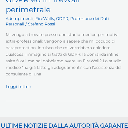
del
perimetrale
Garante
per
Adempimenti
,
FireWalls
,
GDPR
,
Protezione dei Dati
studi
Personali
/
Stefano Rossi
medici,
Mi vengo a trovare presso uno studio medico per motivi
farmacie
extra-professionali; vengono a sapere che mi occupo di
ed
dataprotection. Intuisco che mi vorrebbero chiedere
aziende
qualcosa, immagino si tratti di GDPR; la domanda infine
sanitarie
salta fuori: ma noi dobbiamo avere un FireWall? Lo studio
medico “ha già fatto gli adeguamenti” con l’assistenza del
consulente di una
GDPR
Leggi tutto »
ed
il
FireWall
perimetrale
ULTIME NOTIZIE DALLA AUTORITÀ GARANTE