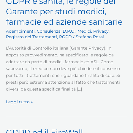
GDPR e sanità, le regole del
Garante per studi medici,
farmacie ed aziende sanitarie
Adempimenti
,
Consulenza
,
D.P.O.
,
Medici
,
Privacy
,
Registro dei Trattamenti
,
RGPD
/
Stefano Rossi
L’Autorità di Controllo italiana (Garante Privacy), in
apposito provvedimento, ha specificato le regole da
adottare da parte di medici, farmacie ed ASL. Come
sapevamo, il medico non deve più chiedere il consenso
per tutti i trattamenti che riguardano finalità di cura. Si
presti però estrema attenzione al fatto che trattamenti
diversi da questa specifica finalità […]
GDPR
Leggi tutto »
e
sanità,
le
regole
GDPR ed il FireWall