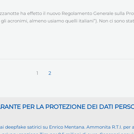
ezzanotte ha effetto il nuovo Regolamento Generale sulla Pro
 acronimi, almeno usiamo quelli italiani”). Non ci sono stati r
1
2
GARANTE
PER LA PROTEZIONE DEI DATI PERS
eepfake satirici su Enrico Mentana. Ammonita R.T.I. per alcu