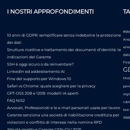
I NOSTRI APPROFONDIMENTI
T
#de
10 anni di GDPR: semplificare senza indebolire la protezione
Are
dei dati
azie
Strutture ricettive e trattamento dei documenti d’identità: le
dat
indicazioni del Garante
Fire
SSH è oggi sicuro o da reinventare?
G
LinkedIn ed addestramento AI
Fine del supporto per Windows 10
Mode
Safari vs Chrome: quale scegliere per la privacy
pene
GPT-OSS 20B e 120B: modelli IA aperti
regi
FAQ NIS2
rubr
Avvocati, Professionisti e le e-mail personali usate per lavoro
test
Garante sanziona una società di riabilitazione creditizia per
Web
violazioni e conflitto di interessi nella nomina RPD
Attività ispettiva Garante GEN-GIU 2025