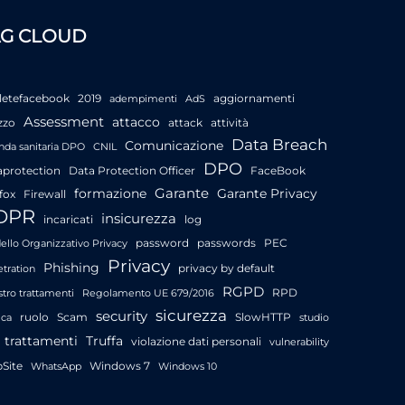
AG CLOUD
letefacebook
2019
aggiornamenti
adempimenti
AdS
Assessment
attacco
zzo
attack
attività
Data Breach
Comunicazione
nda sanitaria DPO
CNIL
DPO
aprotection
Data Protection Officer
FaceBook
Garante
formazione
Garante Privacy
fox
Firewall
DPR
insicurezza
incaricati
log
password
passwords
PEC
llo Organizzativo Privacy
Privacy
Phishing
privacy by default
tration
RGPD
RPD
stro trattamenti
Regolamento UE 679/2016
sicurezza
security
ruolo
Scam
SlowHTTP
ica
studio
trattamenti
Truffa
violazione dati personali
vulnerability
Site
Windows 7
WhatsApp
Windows 10