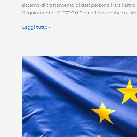
sistema di trattamento di dati personali (tra l’altro
Regolamento UE 679/2016 ha effetto anche sui sis
GDPR
Leggi tutto »
e
videosorveglianza