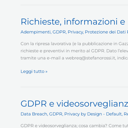
Regolamento
UE
679/2016
Richieste, informazioni e
Adempimenti
,
GDPR
,
Privacy
,
Protezione dei Dati 
Con la ripresa lavorativa (e la pubblicazione in Ga
richieste e preventivi in merito al GDPR. Dato l’ele
tramite una e-mail a
webreq@stefanorossi.it
, indi
Richieste,
Leggi tutto »
informazioni
e
preventivi
GDPR e videosorveglian
Data Breach
,
GDPR
,
Privacy by Design - Default
,
R
GDPR e videosorveglianza; cosa cambia? Come tutt