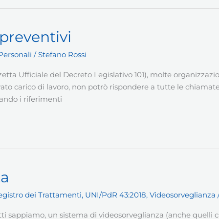
 preventivi
Personali
/
Stefano Rossi
zzetta Ufficiale del Decreto Legislativo 101), molte organizza
vato carico di lavoro, non potrò rispondere a tutte le chiamate
cando i riferimenti
za
egistro dei Trattamenti
,
UNI/PdR 43:2018
,
Videosorveglianza
i sappiamo, un sistema di videosorveglianza (anche quelli