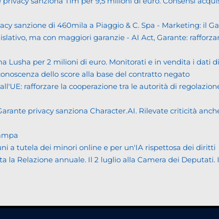
cy sanziona Tim per 9,5 milioni di euro. Consensi acquisiti i
cy sanzione di 460mila a Piaggio & C. Spa - Marketing: il 
islativo, ma con maggiori garanzie - AI Act, Garante: rafforzare
usha per 2 milioni di euro. Monitorati e in vendita i dati 
noscenza dello score alla base del contratto negato
UE: rafforzare la cooperazione tra le autorità di regolazione
ante privacy sanziona Character.AI. Rilevate criticità anche n
tampa
tutela dei minori online e per un'IA rispettosa dei diritti
Relazione annuale. Il 2 luglio alla Camera dei Deputati. Il bi