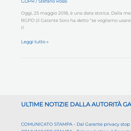
GDPR
/
Stefano Rossi
Oggi, 25 maggio 2018, è una data storica. Dalla m
RGPD (il Garante Soro ha detto “se vogliamo usare gli
Il
Benvenuto,
Leggi tutto »
RGPD
ULTIME NOTIZIE DALLA AUTORITÀ 
COMUNICATO STAMPA - Dal Garante privacy stop ai d