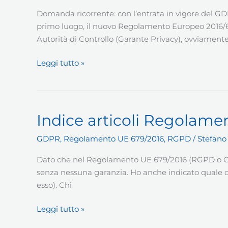
Domanda ricorrente: con l’entrata in vigore del GDPR
primo luogo, il nuovo Regolamento Europeo 2016/67
Autorità di Controllo (Garante Privacy), ovviamente 
GDPR
Leggi tutto »
e
amministratore
di
sistema
Indice articoli Regolame
GDPR
,
Regolamento UE 679/2016
,
RGPD
/
Stefano
Dato che nel Regolamento UE 679/2016 (RGPD o GDPR)
senza nessuna garanzia. Ho anche indicato quale dell
esso). Chi
Indice
Leggi tutto »
articoli