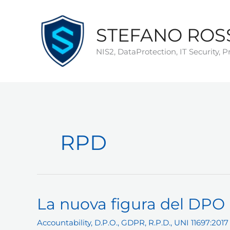
Vai
al
STEFANO ROS
contenuto
NIS2, DataProtection, IT Security, 
RPD
La nuova figura del DPO
Accountability
,
D.P.O.
,
GDPR
,
R.P.D.
,
UNI 11697:2017