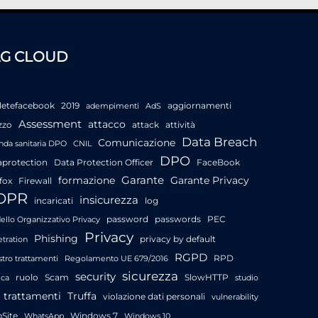
AG CLOUD
letefacebook
2019
aggiornamenti
adempimenti
AdS
Assessment
attacco
zzo
attack
attività
Data Breach
Comunicazione
nda sanitaria DPO
CNIL
DPO
aprotection
Data Protection Officer
FaceBook
Garante
formazione
Garante Privacy
fox
Firewall
DPR
insicurezza
incaricati
log
password
passwords
PEC
llo Organizzativo Privacy
Privacy
Phishing
privacy by default
tration
RGPD
RPD
stro trattamenti
Regolamento UE 679/2016
sicurezza
security
ruolo
Scam
SlowHTTP
ica
studio
trattamenti
Truffa
violazione dati personali
vulnerability
Site
Windows 7
WhatsApp
Windows 10