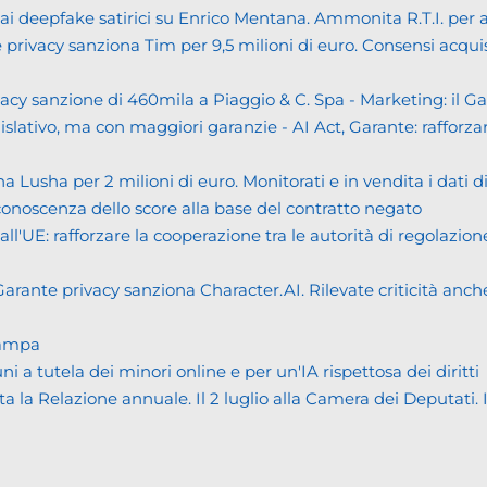
eepfake satirici su Enrico Mentana. Ammonita R.T.I. per alcu
cy sanziona Tim per 9,5 milioni di euro. Consensi acquisiti i
cy sanzione di 460mila a Piaggio & C. Spa - Marketing: il 
islativo, ma con maggiori garanzie - AI Act, Garante: rafforzare
usha per 2 milioni di euro. Monitorati e in vendita i dati 
noscenza dello score alla base del contratto negato
UE: rafforzare la cooperazione tra le autorità di regolazione
ante privacy sanziona Character.AI. Rilevate criticità anche n
tampa
tutela dei minori online e per un'IA rispettosa dei diritti
Relazione annuale. Il 2 luglio alla Camera dei Deputati. Il bi