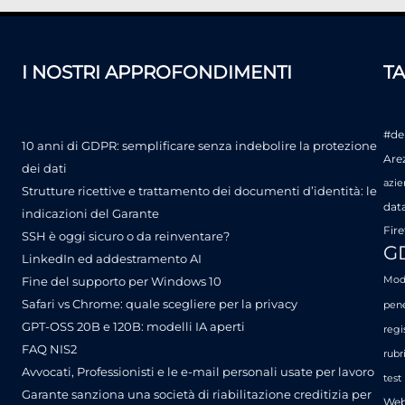
I NOSTRI APPROFONDIMENTI
T
#de
10 anni di GDPR: semplificare senza indebolire la protezione
Are
dei dati
azie
Strutture ricettive e trattamento dei documenti d’identità: le
dat
indicazioni del Garante
Fire
SSH è oggi sicuro o da reinventare?
G
LinkedIn ed addestramento AI
Fine del supporto per Windows 10
Mode
Safari vs Chrome: quale scegliere per la privacy
pene
GPT-OSS 20B e 120B: modelli IA aperti
regi
FAQ NIS2
rubr
Avvocati, Professionisti e le e-mail personali usate per lavoro
test
Garante sanziona una società di riabilitazione creditizia per
Web