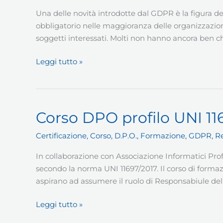
Una delle novità introdotte dal GDPR è la figura del
obbligatorio nelle maggioranza delle organizzazioni
soggetti interessati. Molti non hanno ancora ben ch
La
Leggi tutto »
nuova
figura
del
DPO
Corso DPO profilo UNI 11
nel
Certificazione
,
Corso
,
D.P.O.
,
Formazione
,
GDPR
,
R
GDPR
In collaborazione con Associazione Informatici Pro
secondo la norma UNI 11697/2017. Il corso di formazi
aspirano ad assumere il ruolo di Responsabiule del
Corso
Leggi tutto »
DPO