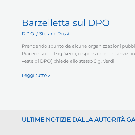
profilo
UNI
11697
Barzelletta sul DPO
D.P.O.
/
Stefano Rossi
Prendendo spunto da alcune organizzazioni pubblich
Piacere, sono il sig. Verdi, responsabile dei servizi 
veste di DPO) chiede allo stesso Sig. Verdi
Barzelletta
Leggi tutto »
sul
DPO
ULTIME NOTIZIE DALLA AUTORITÀ 