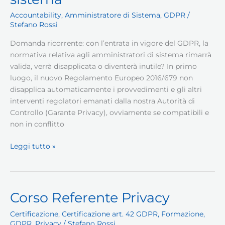
Accountability
,
Amministratore di Sistema
,
GDPR
/
Stefano Rossi
Domanda ricorrente: con l’entrata in vigore del GDPR, la
normativa relativa agli amministratori di sistema rimarrà
valida, verrà disapplicata o diventerà inutile? In primo
luogo, il nuovo Regolamento Europeo 2016/679 non
disapplica automaticamente i provvedimenti e gli altri
interventi regolatori emanati dalla nostra Autorità di
Controllo (Garante Privacy), ovviamente se compatibili e
non in conflitto
GDPR
Leggi tutto »
e
amministratore
di
sistema
Corso Referente Privacy
Certificazione
,
Certificazione art. 42 GDPR
,
Formazione
,
GDPR
,
Privacy
/
Stefano Rossi