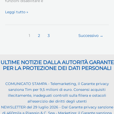
funzioni disabilitare e
Windows
Leggi tutto »
10
PRIVACY
1
2
3
Successivo
→
ULTIME NOTIZIE DALLA AUTORITÀ GARANTE
PER LA PROTEZIONE DEI DATI PERSONALI
COMUNICATO STAMPA - Telemarketing, il Garante privacy
sanziona Tim per 9,5 milioni di euro. Consensi acquisiti
illecitamente, inadeguati controlli sulla filiera e ostacoli
all'esercizio dei diritti degli utenti
NEWSLETTER del 29 luglio 2026 - Dal Garante privacy sanzione
di 460mila a Piaggio & C. Spa - Marketing: il Garante sanziona