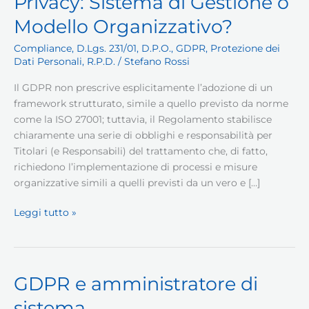
Privacy: Sistema di Gestione o
Modello Organizzativo?
Compliance
,
D.Lgs. 231/01
,
D.P.O.
,
GDPR
,
Protezione dei
Dati Personali
,
R.P.D.
/
Stefano Rossi
Il GDPR non prescrive esplicitamente l’adozione di un
framework strutturato, simile a quello previsto da norme
come la ISO 27001; tuttavia, il Regolamento stabilisce
chiaramente una serie di obblighi e responsabilità per
Titolari (e Responsabili) del trattamento che, di fatto,
richiedono l’implementazione di processi e misure
organizzative simili a quelli previsti da un vero e […]
Privacy:
Leggi tutto »
Sistema
di
Gestione
o
GDPR e amministratore di
Modello
sistema
Organizzativo?