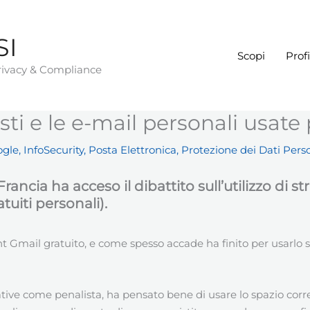
SI
Scopi
Profi
Privacy & Compliance
sti e le e-mail personali usate
ogle
,
InfoSecurity
,
Posta Elettronica
,
Protezione dei Dati Pers
Francia ha acceso il dibattito sull’utilizzo di 
uiti personali).
 Gmail gratuito, e come spesso accade ha finito per usarlo sia
rative come penalista, ha pensato bene di usare lo spazio corr