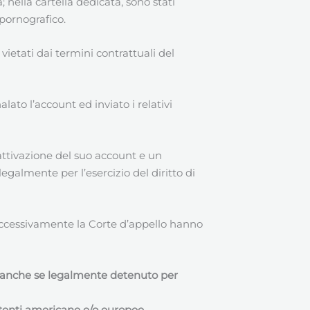
; nella cartella dedicata, sono stati
pornografico.
ietati dai termini contrattuali del
to l’account ed inviato i relativi
iattivazione del suo account e un
egalmente per l’esercizio del diritto di
 successivamente la Corte d’appello hanno
, anche se legalmente detenuto per
petenti americane e/o europee.