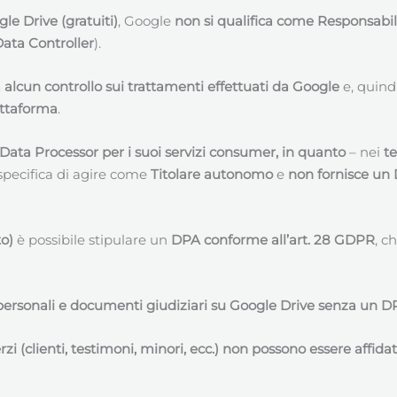
le Drive (gratuiti)
, Google
non si qualifica come Responsabi
ata Controller
).
alcun controllo sui trattamenti effettuati da Google
e, quind
iattaforma
.
i Data Processor per i suoi servizi consumer, in quanto
– nei
te
specifica di agire come
Titolare autonomo
e
non fornisce un
o)
è possibile stipulare un
DPA conforme all’art. 28 GDPR
, c
i personali e documenti giudiziari su Google Drive senza un 
terzi (clienti, testimoni, minori, ecc.) non possono essere affi