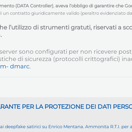
tamento (DATA Controller)
,
aveva l’obbligo di garantire che Goo
i un contratto giuridicamente valido (peraltro evidenziato dal
 l’utilizzo di strumenti gratuti, riservati a s
.
server sono configurati per non ricevere post
stiche di sicurezza (protocolli crittografici) 
kim- dmarc
.
GARANTE
PER LA PROTEZIONE DEI DATI PERS
eepfake satirici su Enrico Mentana. Ammonita R.T.I. per alcu