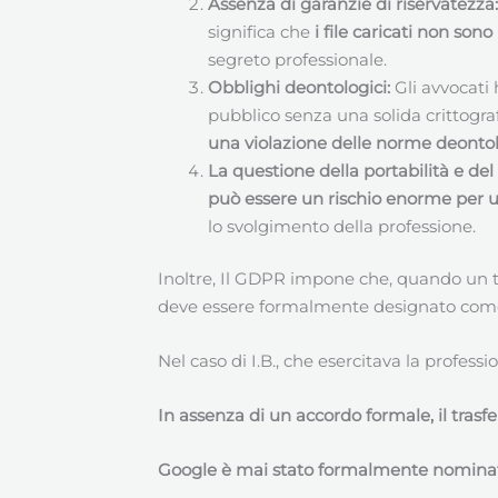
Assenza di garanzie di riservatezza:
significa che
i file caricati non son
segreto professionale.
Obblighi deontologici:
Gli avvocati 
pubblico senza una solida crittogra
una violazione delle norme deonto
La questione della portabilità e del 
può essere un rischio enorme per u
lo svolgimento della professione.
Inoltre, Il GDPR impone che, quando un ti
deve essere formalmente designato co
Nel caso di I.B., che esercitava la profe
In assenza di un accordo formale, il tras
Google è mai stato formalmente nomina