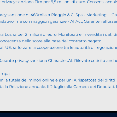
cy sanziona Tim per 9,5 milioni di euro. Consensi acquisiti i
cy sanzione di 460mila a Piaggio & C. Spa - Marketing: il 
islativo, ma con maggiori garanzie - AI Act, Garante: rafforzare
usha per 2 milioni di euro. Monitorati e in vendita i dati 
noscenza dello score alla base del contratto negato
UE: rafforzare la cooperazione tra le autorità di regolazione
ante privacy sanziona Character.AI. Rilevate criticità anche n
tampa
tutela dei minori online e per un'IA rispettosa dei diritti
Relazione annuale. Il 2 luglio alla Camera dei Deputati. Il bi