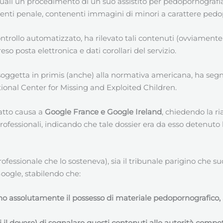
 i quali un procedimento di un suo assistito per pedopornografia
nti penale, contenenti immagini di minori a carattere pedo
trollo automatizzato, ha rilevato tali contenuti (ovviamente v
so posta elettronica e dati corollari del servizio.
ggetta in primis (anche) alla normativa americana, ha segnala
onal Center for Missing and Exploited Children.
fatto causa a
Google France e Google Ireland
, chiedendo la r
ofessionali, indicando che tale dossier era da esso detenuto l
professionale che lo sosteneva), sia il tribunale parigino che
Google, stabilendo che:
ano assolutamente il possesso di materiale pedopornografico
asi il dovere) di segnalare questi contenuti alle autorità com