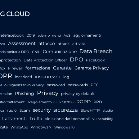
AG CLOUD
letefacebook
2019
aggiornamenti
adempimenti
AdS
Assessment
attacco
zzo
attack
attività
Data Breach
Comunicazione
nda sanitaria DPO
CNIL
DPO
aprotection
Data Protection Officer
FaceBook
Garante
formazione
Garante Privacy
fox
Firewall
DPR
insicurezza
incaricati
log
password
passwords
PEC
llo Organizzativo Privacy
Privacy
Phishing
privacy by default
tration
RGPD
RPD
stro trattamenti
Regolamento UE 679/2016
sicurezza
security
ruolo
Scam
SlowHTTP
ica
studio
trattamenti
Truffa
violazione dati personali
vulnerability
Site
Windows 7
WhatsApp
Windows 10