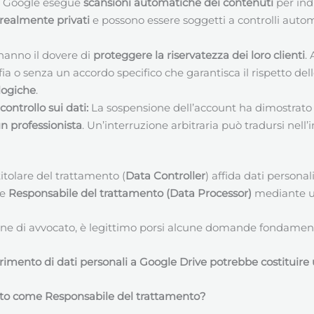
Google esegue
scansioni automatiche dei contenuti
per ind
o realmente privati
e possono essere soggetti a controlli autom
hanno il dovere di
proteggere la riservatezza dei loro clienti
.
fia o senza un accordo specifico che garantisca il rispetto d
logiche
.
controllo sui dati:
La sospensione dell’account ha dimostrat
n professionista
. Un’interruzione arbitraria può tradursi nell’
tolare del trattamento (
Data Controller
) affida dati personal
me
Responsabile del trattamento (Data Processor)
mediante 
ssione di avvocato, è legittimo porsi alcune domande fondament
ferimento di dati personali a Google Drive potrebbe costituir
to come Responsabile del trattamento?