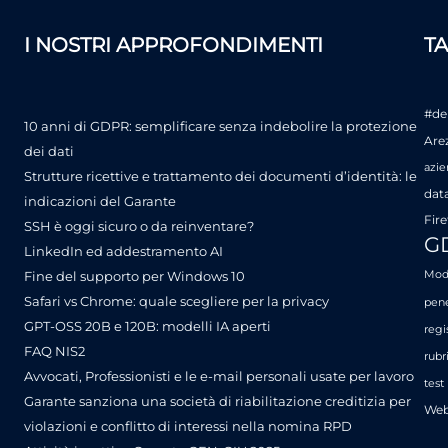
I NOSTRI APPROFONDIMENTI
T
#de
10 anni di GDPR: semplificare senza indebolire la protezione
Are
dei dati
azie
Strutture ricettive e trattamento dei documenti d’identità: le
dat
indicazioni del Garante
Fire
SSH è oggi sicuro o da reinventare?
G
LinkedIn ed addestramento AI
Fine del supporto per Windows 10
Mode
Safari vs Chrome: quale scegliere per la privacy
pene
GPT-OSS 20B e 120B: modelli IA aperti
regi
FAQ NIS2
rubr
Avvocati, Professionisti e le e-mail personali usate per lavoro
test
Garante sanziona una società di riabilitazione creditizia per
Web
violazioni e conflitto di interessi nella nomina RPD