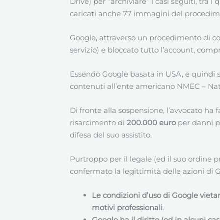
Drive) per “archiviare” i casi seguiti, tra
caricati anche 77 immagini del procedime
Google, attraverso un procedimento di con
servizio) e bloccato tutto l’account, compre
Essendo Google basata in USA, e quindi so
contenuti all’ente americano NMEC – Nati
Di fronte alla sospensione, l’avvocato ha 
risarcimento di
200.000 euro
per danni pr
difesa del suo assistito.
Purtroppo per il legale (ed il suo ordine 
confermato la legittimità delle azioni di 
Le condizioni d’uso di Google viet
motivi professionali
.
Google ha il diritto (ed in alcuni c