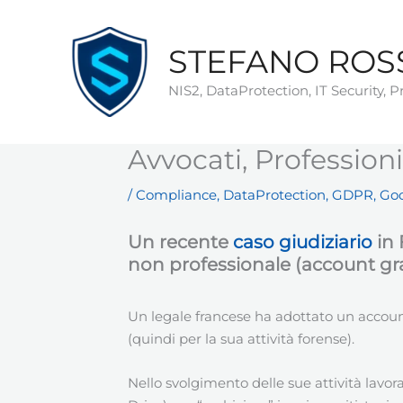
Vai
al
STEFANO ROS
contenuto
NIS2, DataProtection, IT Security, 
Avvocati, Professioni
/
Compliance
,
DataProtection
,
GDPR
,
Go
Un recente
caso giudiziario
in 
non professionale (account grat
Un legale francese ha adottato un account
(quindi per la sua attività forense).
Nello svolgimento delle sue attività lavo