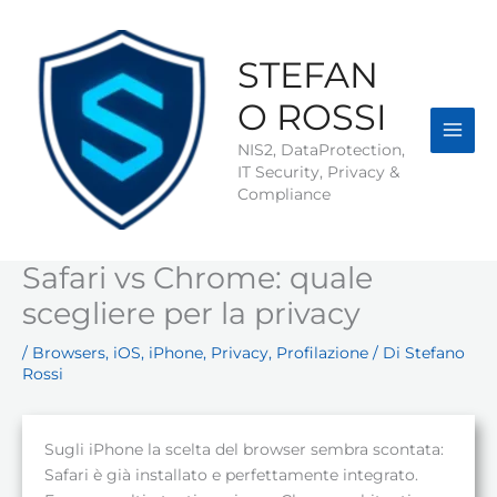
Vai
al
contenuto
STEFAN
O ROSSI
NIS2, DataProtection,
IT Security, Privacy &
Compliance
Safari vs Chrome: quale
scegliere per la privacy
/
Browsers
,
iOS
,
iPhone
,
Privacy
,
Profilazione
/ Di
Stefano
Rossi
Sugli iPhone la scelta del browser sembra scontata:
Safari è già installato e perfettamente integrato.