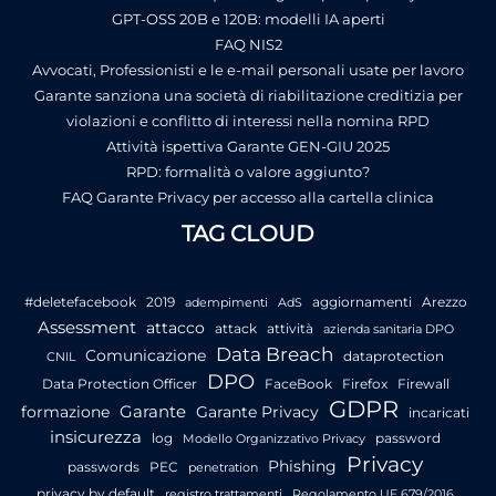
GPT-OSS 20B e 120B: modelli IA aperti
FAQ NIS2
Avvocati, Professionisti e le e-mail personali usate per lavoro
Garante sanziona una società di riabilitazione creditizia per
violazioni e conflitto di interessi nella nomina RPD
Attività ispettiva Garante GEN-GIU 2025
RPD: formalità o valore aggiunto?
FAQ Garante Privacy per accesso alla cartella clinica
TAG CLOUD
#deletefacebook
2019
aggiornamenti
Arezzo
adempimenti
AdS
Assessment
attacco
attack
attività
azienda sanitaria DPO
Data Breach
Comunicazione
dataprotection
CNIL
DPO
Data Protection Officer
FaceBook
Firefox
Firewall
GDPR
Garante
formazione
Garante Privacy
incaricati
insicurezza
log
password
Modello Organizzativo Privacy
Privacy
Phishing
passwords
PEC
penetration
privacy by default
registro trattamenti
Regolamento UE 679/2016