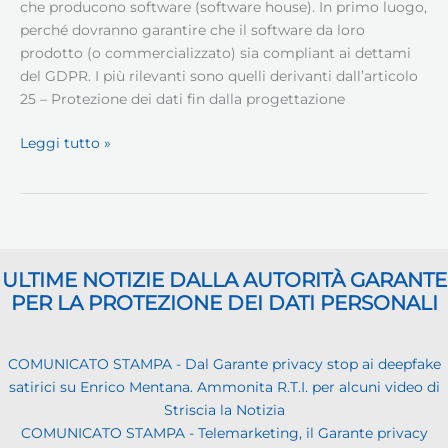
che producono software (software house). In primo luogo,
perché dovranno garantire che il software da loro
prodotto (o commercializzato) sia compliant ai dettami
del GDPR. I più rilevanti sono quelli derivanti dall’articolo
25 – Protezione dei dati fin dalla progettazione
GDPR
Leggi tutto »
e
software
house
ULTIME NOTIZIE DALLA AUTORITÀ GARANTE
PER LA PROTEZIONE DEI DATI PERSONALI
COMUNICATO STAMPA - Dal Garante privacy stop ai deepfake
satirici su Enrico Mentana. Ammonita R.T.I. per alcuni video di
Striscia la Notizia
COMUNICATO STAMPA - Telemarketing, il Garante privacy