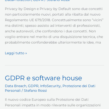
Privacy by Design e Privacy by Default sono due concetti
non particolarmente nuovi, portati alla ribalta dal nuovo
Regolamento UE 679/2018. Concettualmente sono “vicini”
ma distinti; spesso assisto ad interventi di professionisti,
anche autorevoli, che confondono i due concetti. Non
voglio entrare nel merito di una disquisizione tecnica, che
probabilmente confonderebbe ulteriormente le idee, ma
Differenza
Leggi tutto »
tra
privacy
by
design
GDPR e software house
e
Data Breach
,
GDPR
,
InfoSecurity
,
Protezione dei Dati
privacy
Personali
/
Stefano Rossi
by
default
Il nuovo codice Europeo sulla Protezione dei Dati
Personali impatta in modo rilevante sulle organizzazioni