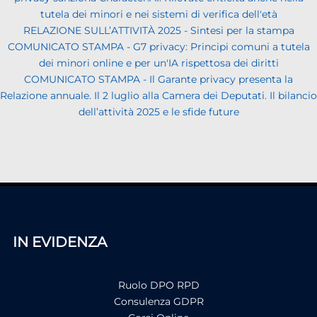
tutela dei minori e nei sistemi di verifica dell'età
RELAZIONE SULL’ATTIVITÀ 2025 - Sintesi per la stampa
COMUNICATO STAMPA - G7 privacy: Principi comuni a tutela
dei minori online e per un'IA rispettosa dei diritti
COMUNICATO STAMPA - Il Garante privacy presenta la
Relazione annuale. Il 2 luglio alla Camera dei Deputati. Il bilancio
dell’attività 2025 e le sfide future
IN EVIDENZA
Ruolo DPO RPD
Consulenza GDPR