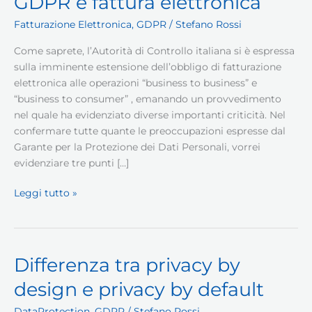
GDPR e fattura elettronica
Fatturazione Elettronica
,
GDPR
/
Stefano Rossi
Come saprete, l’Autorità di Controllo italiana si è espressa
sulla imminente estensione dell’obbligo di fatturazione
elettronica alle operazioni “business to business” e
“business to consumer” , emanando un provvedimento
nel quale ha evidenziato diverse importanti criticità. Nel
confermare tutte quante le preoccupazioni espresse dal
Garante per la Protezione dei Dati Personali, vorrei
evidenziare tre punti […]
GDPR
Leggi tutto »
e
fattura
elettronica
Differenza tra privacy by
design e privacy by default
DataProtection
,
GDPR
/
Stefano Rossi