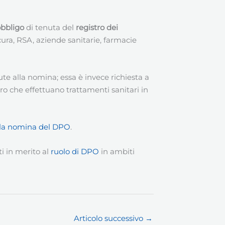
obbligo
di tenuta del
registro dei
i cura, RSA, aziende sanitarie, farmacie
te alla nomina; essa è invece richiesta a
loro che effettuano trattamenti sanitari in
alla nomina del DPO
.
i in merito al
ruolo di DPO
in ambiti
Articolo successivo
→