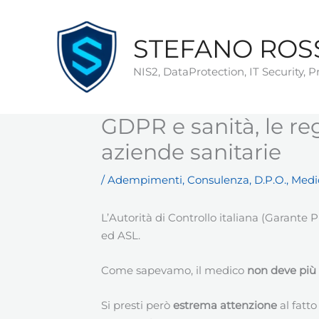
Vai
al
STEFANO ROS
contenuto
NIS2, DataProtection, IT Security, 
GDPR e sanità, le re
aziende sanitarie
/
Adempimenti
,
Consulenza
,
D.P.O.
,
Medi
L’Autorità di Controllo italiana (Garante P
ed ASL.
Come sapevamo, il medico
non deve più 
Si presti però
estrema attenzione
al fatt