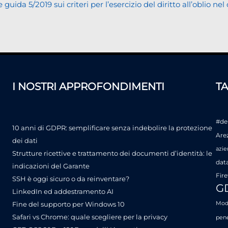
da 5/2019 sui criteri per l’esercizio del diritto all’oblio nel
I NOSTRI APPROFONDIMENTI
T
#de
10 anni di GDPR: semplificare senza indebolire la protezione
Are
dei dati
azie
Strutture ricettive e trattamento dei documenti d’identità: le
dat
indicazioni del Garante
Fire
SSH è oggi sicuro o da reinventare?
G
LinkedIn ed addestramento AI
Fine del supporto per Windows 10
Mode
Safari vs Chrome: quale scegliere per la privacy
pene