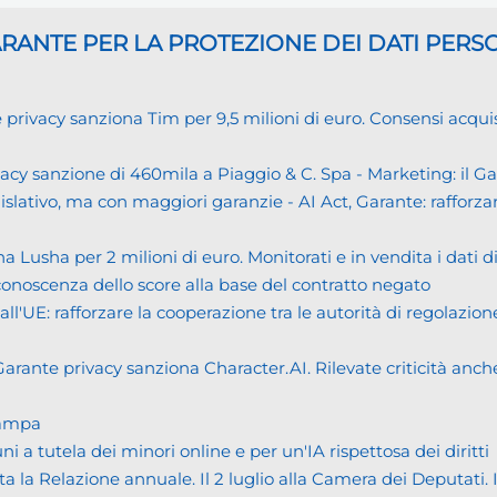
GARANTE
PER LA PROTEZIONE DEI DATI PERS
cy sanziona Tim per 9,5 milioni di euro. Consensi acquisiti i
cy sanzione di 460mila a Piaggio & C. Spa - Marketing: il 
islativo, ma con maggiori garanzie - AI Act, Garante: rafforzare
usha per 2 milioni di euro. Monitorati e in vendita i dati 
noscenza dello score alla base del contratto negato
UE: rafforzare la cooperazione tra le autorità di regolazione
ante privacy sanziona Character.AI. Rilevate criticità anche n
tampa
tutela dei minori online e per un'IA rispettosa dei diritti
Relazione annuale. Il 2 luglio alla Camera dei Deputati. Il bi