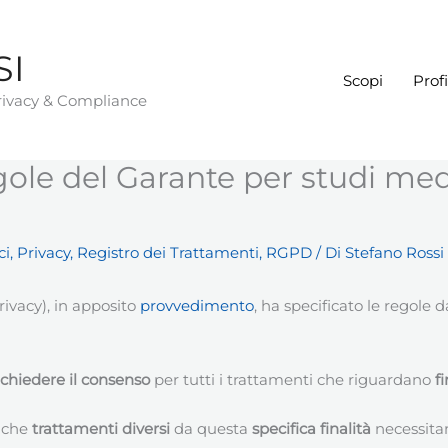
SI
Scopi
Profi
Privacy & Compliance
gole del Garante per studi med
ci
,
Privacy
,
Registro dei Trattamenti
,
RGPD
/ Di
Stefano Rossi
rivacy), in apposito
provvedimento
, ha specificato le regole 
chiedere il consenso
per tutti i trattamenti che riguardano
f
o che
trattamenti diversi
da questa
specifica finalità
necessita