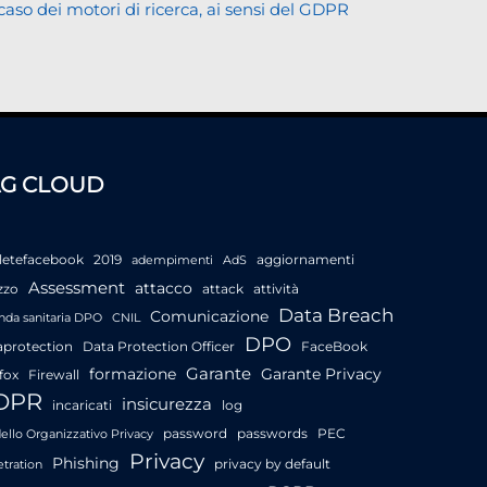
 caso dei motori di ricerca, ai sensi del GDPR
AG CLOUD
letefacebook
2019
aggiornamenti
adempimenti
AdS
Assessment
attacco
zzo
attack
attività
Data Breach
Comunicazione
nda sanitaria DPO
CNIL
DPO
aprotection
Data Protection Officer
FaceBook
Garante
formazione
Garante Privacy
fox
Firewall
DPR
insicurezza
incaricati
log
password
passwords
PEC
llo Organizzativo Privacy
Privacy
Phishing
privacy by default
tration