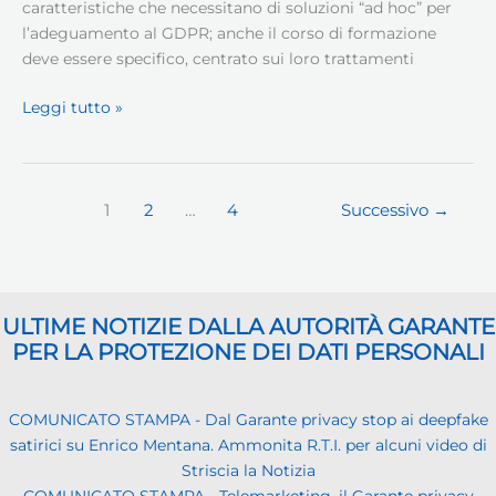
caratteristiche che necessitano di soluzioni “ad hoc” per
l’adeguamento al GDPR; anche il corso di formazione
deve essere specifico, centrato sui loro trattamenti
GDPR
Leggi tutto »
ed
il
“vestito
su
1
2
…
4
Successivo
→
misura”
ULTIME NOTIZIE DALLA AUTORITÀ GARANTE
PER LA PROTEZIONE DEI DATI PERSONALI
COMUNICATO STAMPA - Dal Garante privacy stop ai deepfake
satirici su Enrico Mentana. Ammonita R.T.I. per alcuni video di
Striscia la Notizia