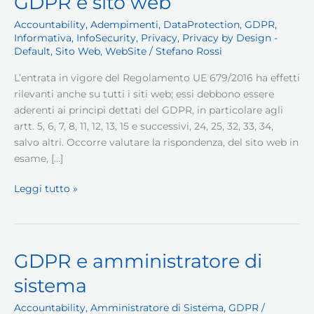
GDPR e sito web
Accountability
,
Adempimenti
,
DataProtection
,
GDPR
,
Informativa
,
InfoSecurity
,
Privacy
,
Privacy by Design -
Default
,
Sito Web
,
WebSite
/
Stefano Rossi
L’entrata in vigore del Regolamento UE 679/2016 ha effetti
rilevanti anche su tutti i siti web; essi debbono essere
aderenti ai principi dettati del GDPR, in particolare agli
artt. 5, 6, 7, 8, 11, 12, 13, 15 e successivi, 24, 25, 32, 33, 34,
salvo altri. Occorre valutare la rispondenza, del sito web in
esame, […]
GDPR
Leggi tutto »
e
sito
web
GDPR e amministratore di
sistema
Accountability
,
Amministratore di Sistema
,
GDPR
/