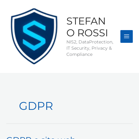
Vai
al
contenuto
STEFAN
O ROSSI
NIS2, DataProtection,
IT Security, Privacy &
Compliance
GDPR