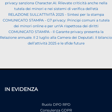
privacy sanziona Character.AI. Rilevate criticità anche nella
tutela dei minori e nei sistemi di verifica dell'età
RELAZIONE SULL’ATTIVITÀ 2025 - Sintesi per la stampa
COMUNICATO STAMPA - G7 privacy: Principi comuni a tutela
dei minori online e per un'IA rispettosa dei diritti
COMUNICATO STAMPA - Il Garante privacy presenta la
Relazione annuale. Il 2 luglio alla Camera dei Deputati. Il bilancio
dell’attività 2025 e le sfide future
IN EVIDENZA
Ruolo DPO RPD
Consulenza GDPR