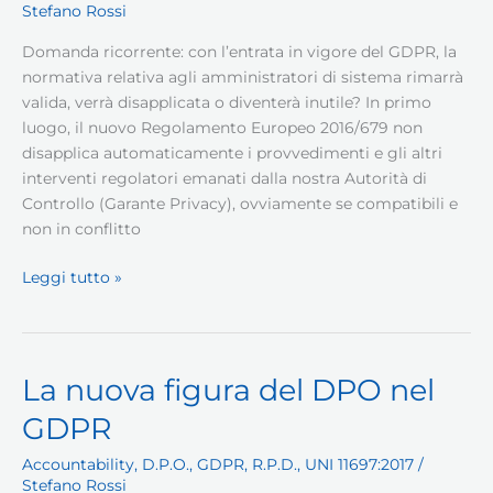
Stefano Rossi
Domanda ricorrente: con l’entrata in vigore del GDPR, la
normativa relativa agli amministratori di sistema rimarrà
valida, verrà disapplicata o diventerà inutile? In primo
luogo, il nuovo Regolamento Europeo 2016/679 non
disapplica automaticamente i provvedimenti e gli altri
interventi regolatori emanati dalla nostra Autorità di
Controllo (Garante Privacy), ovviamente se compatibili e
non in conflitto
GDPR
Leggi tutto »
e
amministratore
di
sistema
La nuova figura del DPO nel
GDPR
Accountability
,
D.P.O.
,
GDPR
,
R.P.D.
,
UNI 11697:2017
/
Stefano Rossi