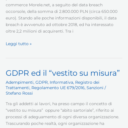
commerce Morele.net, a seguito del data breach
occorsole, della somma di 2.800.000 PLN (circa 650.000
euro). Stando alle poche informazioni disponibili, il data
breach è avvvenuto ad ottobre 2018, ed ha interessato
oltre 2,2 milioni di acquirenti. Tra i
Data
Leggi tutto »
Breach
Morele.net;
alcune
considerazioni
GDPR ed il “vestito su misura”
Adempimenti
,
GDPR
,
Informativa
,
Registro dei
Trattamenti
,
Regolamento UE 679/2016
,
Sanzioni
/
Stefano Rossi
Tra gli addetti ai lavori, ha preso campo il concetto di
“vestito su misura” oppure “abito sartoriale”, riferito ai
processi di adeguamento di ogni diversa organizzazione.
Trascurando poche realtà, ogni organizzazione ha