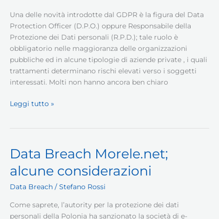
Una delle novità introdotte dal GDPR è la figura del Data
Protection Officer (D.P.O.) oppure Responsabile della
Protezione dei Dati personali (R.P.D.); tale ruolo è
obbligatorio nelle maggioranza delle organizzazioni
pubbliche ed in alcune tipologie di aziende private , i quali
trattamenti determinano rischi elevati verso i soggetti
interessati. Molti non hanno ancora ben chiaro
La
Leggi tutto »
nuova
figura
del
DPO
Data Breach Morele.net;
nel
alcune considerazioni
GDPR
Data Breach
/
Stefano Rossi
Come saprete, l’autority per la protezione dei dati
personali della Polonia ha sanzionato la società di e-