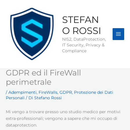
Vai
al
contenuto
STEFAN
O ROSSI
NIS2, DataProtection,
IT Security, Privacy &
Compliance
GDPR ed il FireWall
perimetrale
/
Adempimenti
,
FireWalls
,
GDPR
,
Protezione dei Dati
Personali
/ Di
Stefano Rossi
Mi vengo a trovare presso uno studio medico per motivi
extra-professionali; vengono a sapere che mi occupo di
dataprotection.