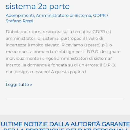
sistema 2a parte
Adempimenti
,
Amministratore di Sistema
,
GDPR
/
Stefano Rossi
Dobbiamo ritornare ancora sulla tematica GDPR ed
amministratori di sistema; purtroppo il livello di
incertezza è molto elevato. Riceviamo (spesso) più o
meno questa domanda: è obbligo per il D.P.O. designare
individualmente i singoli amministratori di sistema?
Intanto, la domanda è fondata su di un errore; il D.P.O.
non designa nessuno! A questa pagina i
GDPR
Leggi tutto »
–
amministratori
di
sistema
2a
ULTIME NOTIZIE DALLA AUTORITÀ GARANTE
parte