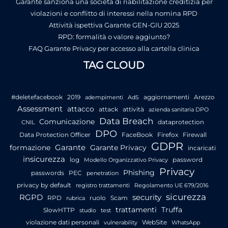
Garante sanziona una società di riabilitazione creditizia per
violazioni e conflitto di interessi nella nomina RPD
Attività ispettiva Garante GEN-GIU 2025
RPD: formalità o valore aggiunto?
FAQ Garante Privacy per accesso alla cartella clinica
TAG CLOUD
#deletefacebook
2019
aggiornamenti
Arezzo
adempimenti
AdS
Assessment
attacco
attack
attività
azienda sanitaria DPO
Data Breach
Comunicazione
dataprotection
CNIL
DPO
Data Protection Officer
FaceBook
Firefox
Firewall
GDPR
Garante
formazione
Garante Privacy
incaricati
insicurezza
log
password
Modello Organizzativo Privacy
Privacy
Phishing
passwords
PEC
penetration
privacy by default
registro trattamenti
Regolamento UE 679/2016
sicurezza
RGPD
security
RPD
ruolo
Scam
rubrica
trattamenti
Truffa
SlowHTTP
studio
test
violazione dati personali
WebSite
vulnerability
WhatsApp