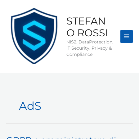
Vai
al
contenuto
STEFAN
O ROSSI
NIS2, DataProtection,
IT Security, Privacy &
Compliance
AdS