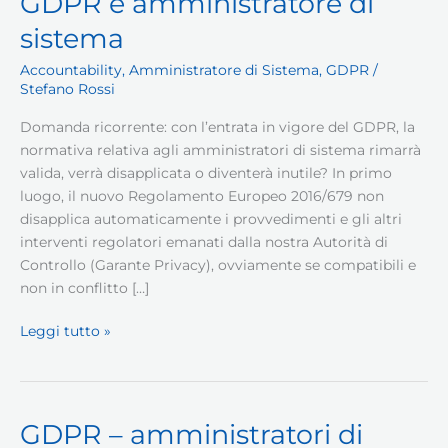
GDPR e amministratore di
sistema
Accountability
,
Amministratore di Sistema
,
GDPR
/
Stefano Rossi
Domanda ricorrente: con l’entrata in vigore del GDPR, la
normativa relativa agli amministratori di sistema rimarrà
valida, verrà disapplicata o diventerà inutile? In primo
luogo, il nuovo Regolamento Europeo 2016/679 non
disapplica automaticamente i provvedimenti e gli altri
interventi regolatori emanati dalla nostra Autorità di
Controllo (Garante Privacy), ovviamente se compatibili e
non in conflitto […]
GDPR
Leggi tutto »
e
amministratore
di
sistema
GDPR – amministratori di