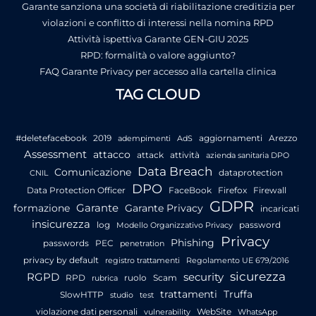
Garante sanziona una società di riabilitazione creditizia per
violazioni e conflitto di interessi nella nomina RPD
Attività ispettiva Garante GEN-GIU 2025
RPD: formalità o valore aggiunto?
FAQ Garante Privacy per accesso alla cartella clinica
TAG CLOUD
#deletefacebook
2019
aggiornamenti
Arezzo
adempimenti
AdS
Assessment
attacco
attack
attività
azienda sanitaria DPO
Data Breach
Comunicazione
dataprotection
CNIL
DPO
Data Protection Officer
FaceBook
Firefox
Firewall
GDPR
Garante
formazione
Garante Privacy
incaricati
insicurezza
log
password
Modello Organizzativo Privacy
Privacy
Phishing
passwords
PEC
penetration
privacy by default
registro trattamenti
Regolamento UE 679/2016
sicurezza
RGPD
security
RPD
ruolo
Scam
rubrica
trattamenti
Truffa
SlowHTTP
studio
test
violazione dati personali
WebSite
vulnerability
WhatsApp