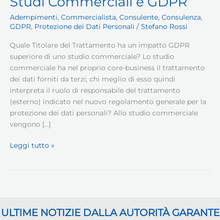
Studi Commerciali e GDPR
Adempimenti
,
Commercialista
,
Consulente
,
Consulenza
,
GDPR
,
Protezione dei Dati Personali
/
Stefano Rossi
Quale Titolare del Trattamento ha un impatto GDPR
superiore di uno studio commerciale? Lo studio
commerciale ha nel proprio core-business il trattamento
dei dati forniti da terzi; chi meglio di esso quindi
interpreta il ruolo di responsabile del trattamento
(esterno) indicato nel nuovo regolamento generale per la
protezione dei dati personali? Allo studio commerciale
vengono […]
Studi
Leggi tutto »
Commerciali
e
GDPR
ULTIME NOTIZIE DALLA AUTORITÀ GARANTE