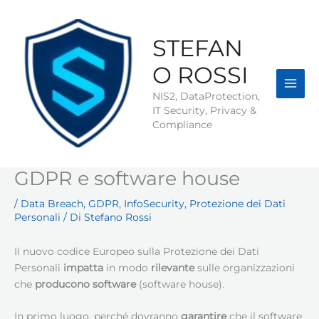
Vai
al
contenuto
STEFAN
O ROSSI
NIS2, DataProtection,
IT Security, Privacy &
Compliance
GDPR e software house
/
Data Breach
,
GDPR
,
InfoSecurity
,
Protezione dei Dati
Personali
/ Di
Stefano Rossi
Il nuovo codice Europeo sulla Protezione dei Dati
Personali
impatta
in modo
rilevante
sulle organizzazioni
che
producono software
(software house).
In primo luogo, perché dovranno
garantire
che il software