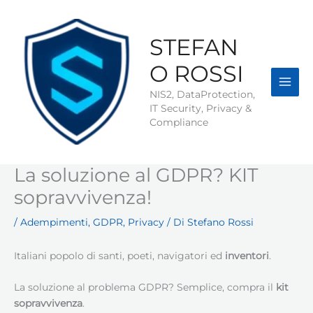
Vai
al
contenuto
STEFAN
O ROSSI
NIS2, DataProtection,
IT Security, Privacy &
Compliance
La soluzione al GDPR? KIT
sopravvivenza!
/
Adempimenti
,
GDPR
,
Privacy
/ Di
Stefano Rossi
Italiani popolo di santi, poeti, navigatori ed
inventori
.
La soluzione al problema GDPR? Semplice, compra il
kit
sopravvivenza
.