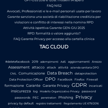
FAQ NIS2
Avvocati, Professionisti e le e-mail personali usate per lavoro
Garante sanziona una società di riabilitazione creditizia per
violazioni e conflitto di interessi nella nomina RPD
Attività ispettiva Garante GEN-GIU 2025
RPD: formalità o valore aggiunto?
FAQ Garante Privacy per accesso alla cartella clinica
TAG CLOUD
#deletefacebook
2019
aggiornamenti
Arezzo
adempimenti
AdS
Assessment
attacco
attack
attività
azienda sanitaria DPO
Data Breach
Comunicazione
dataprotection
CNIL
DPO
Data Protection Officer
FaceBook
Firefox
Firewall
GDPR
Garante
formazione
Garante Privacy
incaricati
insicurezza
log
password
Modello Organizzativo Privacy
Privacy
Phishing
passwords
PEC
penetration
privacy by default
registro trattamenti
Regolamento UE 679/2016