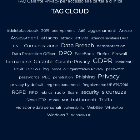
FAQ Garante Privacy per accesso alla cartella clinica
TAG CLOUD
#deletefacebook
2019
aggiornamenti
Arezzo
adempimenti
AdS
Assessment
attacco
attack
attività
azienda sanitaria DPO
Data Breach
Comunicazione
dataprotection
CNIL
DPO
Data Protection Officer
FaceBook
Firefox
Firewall
GDPR
Garante
formazione
Garante Privacy
incaricati
insicurezza
log
password
Modello Organizzativo Privacy
Privacy
Phishing
passwords
PEC
penetration
privacy by default
registro trattamenti
Regolamento UE 679/2016
sicurezza
RGPD
security
RPD
ruolo
Scam
rubrica
trattamenti
Truffa
SlowHTTP
studio
test
violazione dati personali
WebSite
vulnerability
WhatsApp
Windows 7
Windows 10