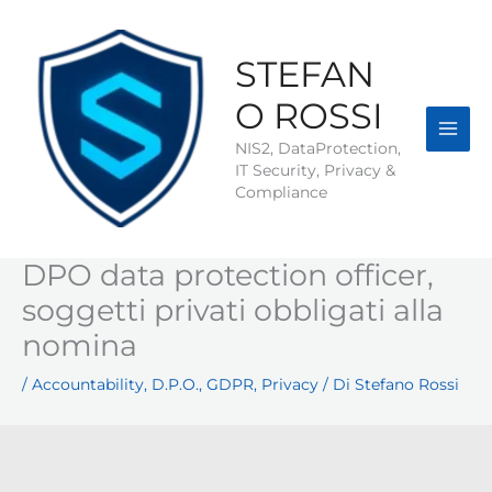
Vai
al
contenuto
STEFAN
O ROSSI
NIS2, DataProtection,
IT Security, Privacy &
Compliance
DPO data protection officer,
soggetti privati obbligati alla
nomina
/
Accountability
,
D.P.O.
,
GDPR
,
Privacy
/ Di
Stefano Rossi