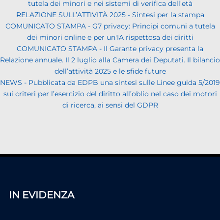
tutela dei minori e nei sistemi di verifica dell'età
RELAZIONE SULL’ATTIVITÀ 2025 - Sintesi per la stampa
COMUNICATO STAMPA - G7 privacy: Principi comuni a tutela
dei minori online e per un'IA rispettosa dei diritti
COMUNICATO STAMPA - Il Garante privacy presenta la
Relazione annuale. Il 2 luglio alla Camera dei Deputati. Il bilancio
dell’attività 2025 e le sfide future
NEWS - Pubblicata da EDPB una sintesi sulle Linee guida 5/2019
sui criteri per l’esercizio del diritto all’oblio nel caso dei motori
di ricerca, ai sensi del GDPR
IN EVIDENZA