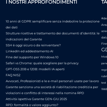
I NOSTRI APPROFONDIMENTI
T
#de
10 anni di GDPR: semplificare senza indebolire la protezione
Are
dei dati
azie
Strutture ricettive e trattamento dei documenti d’identità: le
dat
indicazioni del Garante
Fire
SSH è oggi sicuro o da reinventare?
G
LinkedIn ed addestramento AI
Fine del supporto per Windows 10
Mode
Safari vs Chrome: quale scegliere per la privacy
pene
GPT-OSS 20B e 120B: modelli IA aperti
regi
FAQ NIS2
rubr
Avvocati, Professionisti e le e-mail personali usate per lavoro
test
Garante sanziona una società di riabilitazione creditizia per
Web
violazioni e conflitto di interessi nella nomina RPD
Attività ispettiva Garante GEN-GIU 2025
RPD: formalità o valore aggiunto?