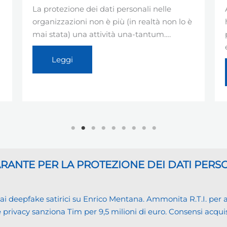
La protezione dei dati personali nelle
ANAC 
organizzazioni non è più (in realtà non lo è
ha ri
mai stata) una attività una-tantum….
pubbl
enti…
Leggi
GARANTE
PER LA PROTEZIONE DEI DATI PERS
eepfake satirici su Enrico Mentana. Ammonita R.T.I. per alcu
cy sanziona Tim per 9,5 milioni di euro. Consensi acquisiti i