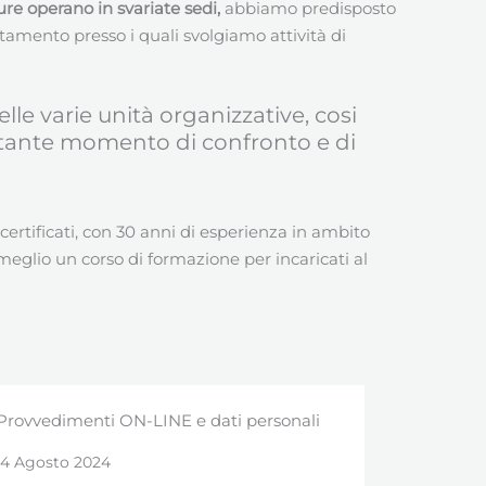
ure operano in svariate sedi,
abbiamo predisposto
attamento presso i quali svolgiamo attività di
elle varie unità organizzative, cosi
tante momento di confronto e di
ertificati, con 30 anni di esperienza in ambito
eglio un corso di formazione per incaricati al
edimenti ON-LINE e dati personali
Controlli Gree
osto 2024
5 Ottobre 2021