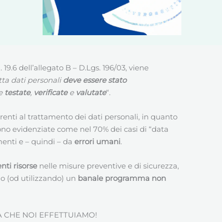
9.6 dell’allegato B – D.Lgs. 196/03, viene
tta dati personali
deve essere stato
re
testate
,
verificate
e
valutate
“.
renti al trattamento dei dati personali, in quanto
ngono evidenziate come nel 70% dei casi di “data
menti e – quindi – da
errori umani
.
nti risorse
nelle misure preventive e di sicurezza,
o (od utilizzando) un
banale programma non
À CHE NOI EFFETTUIAMO!