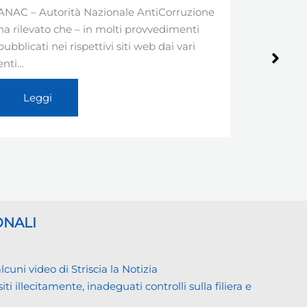
– Autorità Nazionale AntiCorruzione
Il prossimo 15 
levato che – in molti provvedimenti
per i dipendent
icati nei rispettivi siti web dai vari
possedere il G
accedere…
Leggi
Leggi
ONALI
ni video di Striscia la Notizia
llecitamente, inadeguati controlli sulla filiera e