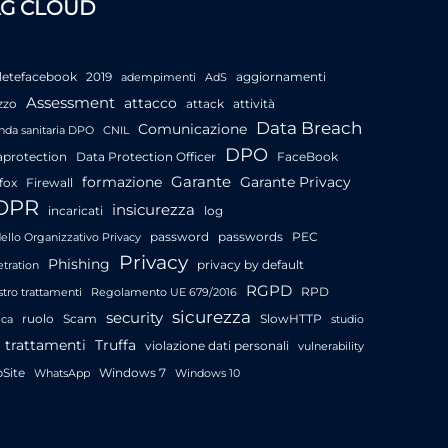
AG CLOUD
letefacebook
2019
aggiornamenti
adempimenti
AdS
Assessment
attacco
zzo
attack
attività
Data Breach
Comunicazione
nda sanitaria DPO
CNIL
DPO
aprotection
Data Protection Officer
FaceBook
Garante
formazione
Garante Privacy
fox
Firewall
DPR
insicurezza
incaricati
log
password
passwords
PEC
llo Organizzativo Privacy
Privacy
Phishing
privacy by default
tration
RGPD
RPD
stro trattamenti
Regolamento UE 679/2016
sicurezza
security
ruolo
Scam
SlowHTTP
ica
studio
trattamenti
Truffa
violazione dati personali
vulnerability
Site
Windows 7
WhatsApp
Windows 10