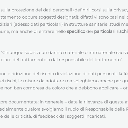
sulla protezione dei dati personali (definirli corsi sulla priva
ttamento oppure soggetti designati); difatti vi sono casi nei q
iziari (adesso dati particolari) in strutture sanitarie, studi me
mune, ma anche di entrare nello
specifico
dei
particolari rischi
he “Chiunque subisca un danno materiale o immateriale caus
titolare del trattamento o dal responsabile del trattamento“.
one e riduzione del rischio di violazione di dati personali;
la f
dei rischi, le misure da adottare ma spieghiamo anche per q
se non ben compresa da coloro che a debbono applicare – ott
 documentata; in generale – data la rilevanza di questa att
cialmente qualora svolgiamo il ruolo di Responsabile della Pr
lle criticità, di feedback dai soggetti incaricati.