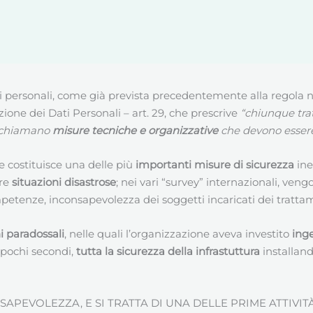
 personali, come già prevista precedentemente alla regola n. 1
ne dei Dati Personali – art. 29, che prescrive
“chiunque tra
 richiamano
misure tecniche e organizzative
che devono esse
 costituisce una delle più
importanti misure di sicurezza
ine
are
situazioni disastrose
; nei vari “survey” internazionali, ve
mpetenze, inconsapevolezza dei soggetti incaricati dei tratta
i paradossali
, nelle quali l’organizzazione aveva investito
inge
 pochi secondi,
tutta la sicurezza della infrastuttura
installand
PEVOLEZZA, E SI TRATTA DI UNA DELLE PRIME ATTIVIT