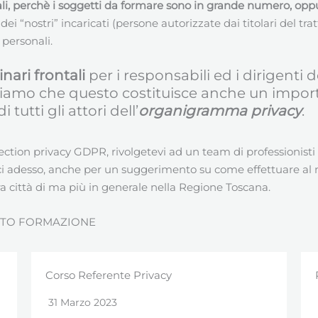
ntali, perchè i soggetti da formare sono in grande numero, opp
dei “nostri” incaricati (persone autorizzate dai titolari del tr
 personali.
nari frontali
per i responsabili ed i dirigenti d
piamo che questo costituisce anche un impor
utti gli attori dell’
organigramma privacy
.
ction privacy GDPR, rivolgetevi ad un team di professionisti c
eci adesso, anche per un suggerimento su come effettuare al m
ra città di ma più in generale nella Regione Toscana.
ENTO FORMAZIONE
Corso Referente Privacy
Provv
31 Marzo 2023
4 Ag