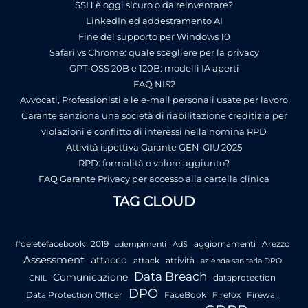
SSH è oggi sicuro o da reinventare?
LinkedIn ed addestramento AI
Fine del supporto per Windows 10
Safari vs Chrome: quale scegliere per la privacy
GPT-OSS 20B e 120B: modelli IA aperti
FAQ NIS2
Avvocati, Professionisti e le e-mail personali usate per lavoro
Garante sanziona una società di riabilitazione creditizia per
violazioni e conflitto di interessi nella nomina RPD
Attività ispettiva Garante GEN-GIU 2025
RPD: formalità o valore aggiunto?
FAQ Garante Privacy per accesso alla cartella clinica
TAG CLOUD
#deletefacebook
2019
aggiornamenti
Arezzo
adempimenti
AdS
Assessment
attacco
attack
attività
azienda sanitaria DPO
Data Breach
Comunicazione
dataprotection
CNIL
DPO
Data Protection Officer
FaceBook
Firefox
Firewall