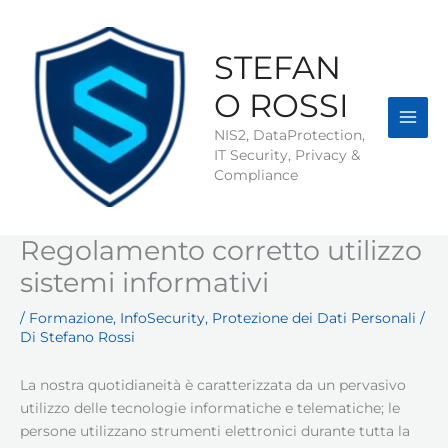
Vai
al
contenuto
STEFAN
O ROSSI
NIS2, DataProtection,
IT Security, Privacy &
Compliance
Regolamento corretto utilizzo
sistemi informativi
/
Formazione
,
InfoSecurity
,
Protezione dei Dati Personali
/
Di
Stefano Rossi
La nostra quotidianeità è caratterizzata da un pervasivo
utilizzo delle tecnologie informatiche e telematiche; le
persone utilizzano strumenti elettronici durante tutta la