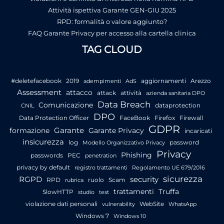
Attività ispettiva Garante GEN-GIU 2025
RPD: formalità o valore aggiunto?
FAQ Garante Privacy per accesso alla cartella clinica
TAG CLOUD
#deletefacebook
2019
aggiornamenti
Arezzo
adempimenti
AdS
Assessment
attacco
attack
attività
azienda sanitaria DPO
Data Breach
Comunicazione
dataprotection
CNIL
DPO
Data Protection Officer
FaceBook
Firefox
Firewall
GDPR
Garante
formazione
Garante Privacy
incaricati
insicurezza
log
password
Modello Organizzativo Privacy
Privacy
Phishing
passwords
PEC
penetration
privacy by default
registro trattamenti
Regolamento UE 679/2016
sicurezza
RGPD
security
RPD
ruolo
Scam
rubrica
trattamenti
Truffa
SlowHTTP
studio
test
violazione dati personali
WebSite
vulnerability
WhatsApp
Windows 7
Windows 10