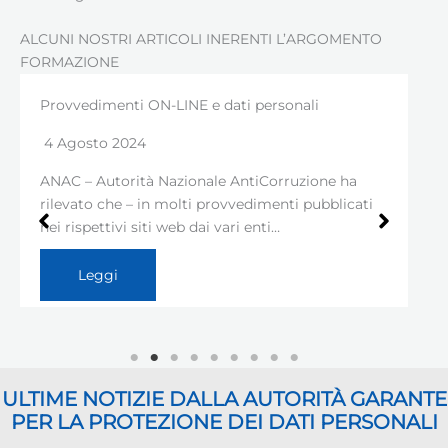
ALCUNI NOSTRI ARTICOLI INERENTI L’ARGOMENTO
FORMAZIONE
ti personali
Protocollo anti-COVID e privacy
18 Maggio 2020
AntiCorruzione ha
Come sappiamo, le aziende e le att
vedimenti pubblicati
ripresa della loro operatività, de
ri enti…
uno specifico protocollo di contr
Leggi
ULTIME NOTIZIE DALLA AUTORITÀ GARANTE
PER LA PROTEZIONE DEI DATI PERSONALI