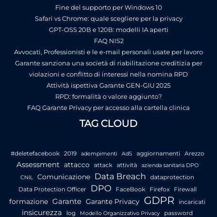
Fine del supporto per Windows 10
Safari vs Chrome: quale scegliere per la privacy
GPT-OSS 20B e 120B: modelli IA aperti
FAQ NIS2
Avvocati, Professionisti e le e-mail personali usate per lavoro
Garante sanziona una società di riabilitazione creditizia per
violazioni e conflitto di interessi nella nomina RPD
Attività ispettiva Garante GEN-GIU 2025
RPD: formalità o valore aggiunto?
FAQ Garante Privacy per accesso alla cartella clinica
TAG CLOUD
#deletefacebook
2019
aggiornamenti
Arezzo
adempimenti
AdS
Assessment
attacco
attack
attività
azienda sanitaria DPO
Data Breach
Comunicazione
dataprotection
CNIL
DPO
Data Protection Officer
FaceBook
Firefox
Firewall
GDPR
Garante
formazione
Garante Privacy
incaricati
insicurezza
log
password
Modello Organizzativo Privacy