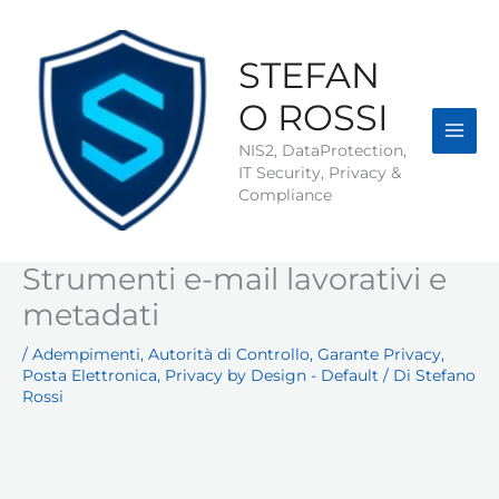
Vai
al
contenuto
STEFAN
O ROSSI
NIS2, DataProtection,
IT Security, Privacy &
Compliance
Strumenti e-mail lavorativi e
metadati
/
Adempimenti
,
Autorità di Controllo
,
Garante Privacy
,
Posta Elettronica
,
Privacy by Design - Default
/ Di
Stefano
Rossi