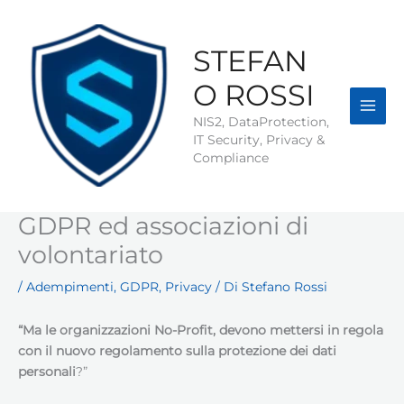
Vai
al
contenuto
STEFAN
O ROSSI
NIS2, DataProtection,
IT Security, Privacy &
Compliance
GDPR ed associazioni di
volontariato
/
Adempimenti
,
GDPR
,
Privacy
/ Di
Stefano Rossi
“Ma le organizzazioni No-Profit, devono mettersi in regola
con il nuovo regolamento sulla protezione dei dati
personali
?”