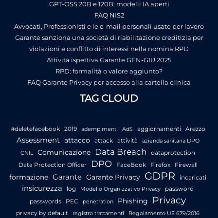
GPT-OSS 20B e 120B: modelli IA aperti
FAQ NIS2
Avvocati, Professionisti e le e-mail personali usate per lavoro
Garante sanziona una società di riabilitazione creditizia per
violazioni e conflitto di interessi nella nomina RPD
Attività ispettiva Garante GEN-GIU 2025
RPD: formalità o valore aggiunto?
FAQ Garante Privacy per accesso alla cartella clinica
TAG CLOUD
#deletefacebook
2019
aggiornamenti
Arezzo
adempimenti
AdS
Assessment
attacco
attack
attività
azienda sanitaria DPO
Data Breach
Comunicazione
dataprotection
CNIL
DPO
Data Protection Officer
FaceBook
Firefox
Firewall
GDPR
Garante
formazione
Garante Privacy
incaricati
insicurezza
log
password
Modello Organizzativo Privacy
Privacy
Phishing
passwords
PEC
penetration
privacy by default
registro trattamenti
Regolamento UE 679/2016