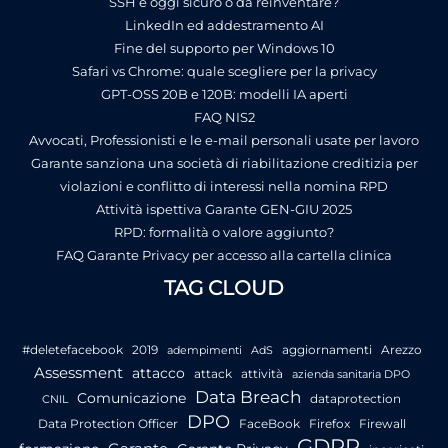
SSH è oggi sicuro o da reinventare?
LinkedIn ed addestramento AI
Fine del supporto per Windows 10
Safari vs Chrome: quale scegliere per la privacy
GPT-OSS 20B e 120B: modelli IA aperti
FAQ NIS2
Avvocati, Professionisti e le e-mail personali usate per lavoro
Garante sanziona una società di riabilitazione creditizia per
violazioni e conflitto di interessi nella nomina RPD
Attività ispettiva Garante GEN-GIU 2025
RPD: formalità o valore aggiunto?
FAQ Garante Privacy per accesso alla cartella clinica
TAG CLOUD
#deletefacebook
2019
aggiornamenti
Arezzo
adempimenti
AdS
Assessment
attacco
attack
attività
azienda sanitaria DPO
Data Breach
Comunicazione
dataprotection
CNIL
DPO
Data Protection Officer
FaceBook
Firefox
Firewall
GDPR