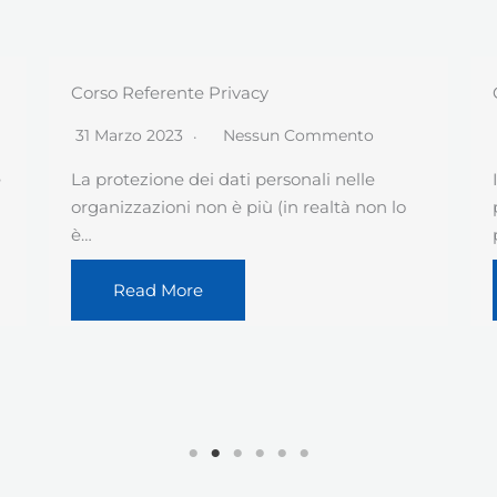
Controlli Green Pass nelle organizzazioni
5 Ottobre 2021
Nessun Commento
Il prossimo 15 ottobre diverrà obbligatorio,
per i dipendenti ed i ruoli assimilati,
possedere il…
Read More