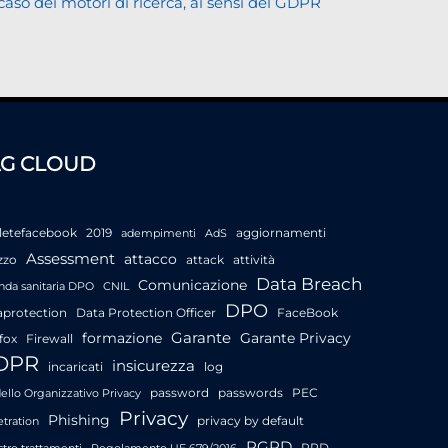
 caso dei motori di ricerca, ai sensi del GDPR
AG CLOUD
letefacebook
2019
aggiornamenti
adempimenti
AdS
Assessment
attacco
zzo
attack
attività
Data Breach
Comunicazione
nda sanitaria DPO
CNIL
DPO
aprotection
Data Protection Officer
FaceBook
Garante
formazione
Garante Privacy
fox
Firewall
DPR
insicurezza
incaricati
log
password
passwords
PEC
llo Organizzativo Privacy
Privacy
Phishing
privacy by default
tration
RGPD
RPD