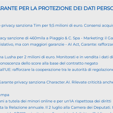
GARANTE
PER LA PROTEZIONE DEI DATI PERS
cy sanziona Tim per 9,5 milioni di euro. Consensi acquisiti i
cy sanzione di 460mila a Piaggio & C. Spa - Marketing: il 
islativo, ma con maggiori garanzie - AI Act, Garante: rafforzare
usha per 2 milioni di euro. Monitorati e in vendita i dati 
noscenza dello score alla base del contratto negato
UE: rafforzare la cooperazione tra le autorità di regolazione
ante privacy sanziona Character.AI. Rilevate criticità anche n
tampa
tutela dei minori online e per un'IA rispettosa dei diritti
Relazione annuale. Il 2 luglio alla Camera dei Deputati. Il bi