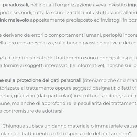
i paradossali
, nelle quali l’organizzazione aveva investito
inge
pochi secondi, tutta la sicurezza della infrastuttura instal
link malevolo
appositamente predisposto ed inviatogli in post
erivano da errori o comportamenti umani, perlopiù incons
lla loro consapevolezza, sulle buone prassi operative e dei 
a di ogni incaricato del trattamento sono i principali aspetti
fornire ai soggetti interessati (le informative), nonchè sui lo
ne sulla protezione dei dati personali
(riteniamo che chiamarli 
izzate al trattamento oppure soggetti designati); difatti vi s
tici, giudiziari (dati particolari) in strutture sanitarie, studi 
ne, ma anche di approfondire le peculiarità dei trattamenti s
che contromisure da adottarsi.
he “Chiunque subisca un danno materiale o immateriale caus
titolare del trattamento o dal responsabile del trattamento“.