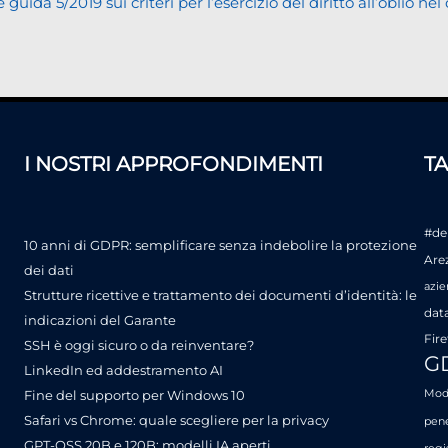
da 5/2019 sui criteri per l’esercizio del diritto all’oblio nel
I NOSTRI APPROFONDIMENTI
T
#de
10 anni di GDPR: semplificare senza indebolire la protezione
Are
dei dati
azie
Strutture ricettive e trattamento dei documenti d’identità: le
dat
indicazioni del Garante
Fire
SSH è oggi sicuro o da reinventare?
G
LinkedIn ed addestramento AI
Fine del supporto per Windows 10
Mode
Safari vs Chrome: quale scegliere per la privacy
pene
GPT-OSS 20B e 120B: modelli IA aperti