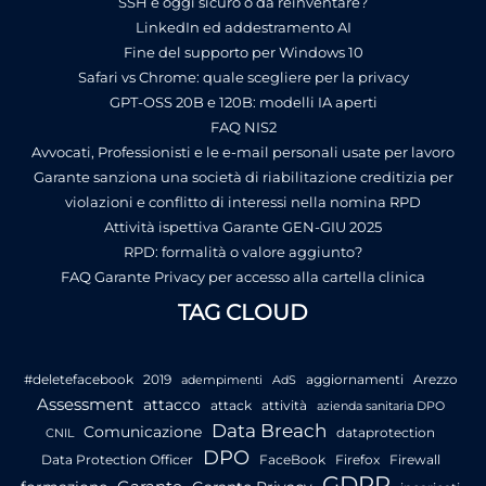
SSH è oggi sicuro o da reinventare?
LinkedIn ed addestramento AI
Fine del supporto per Windows 10
Safari vs Chrome: quale scegliere per la privacy
GPT-OSS 20B e 120B: modelli IA aperti
FAQ NIS2
Avvocati, Professionisti e le e-mail personali usate per lavoro
Garante sanziona una società di riabilitazione creditizia per
violazioni e conflitto di interessi nella nomina RPD
Attività ispettiva Garante GEN-GIU 2025
RPD: formalità o valore aggiunto?
FAQ Garante Privacy per accesso alla cartella clinica
TAG CLOUD
#deletefacebook
2019
aggiornamenti
Arezzo
adempimenti
AdS
Assessment
attacco
attack
attività
azienda sanitaria DPO
Data Breach
Comunicazione
dataprotection
CNIL
DPO
Data Protection Officer
FaceBook
Firefox
Firewall
GDPR