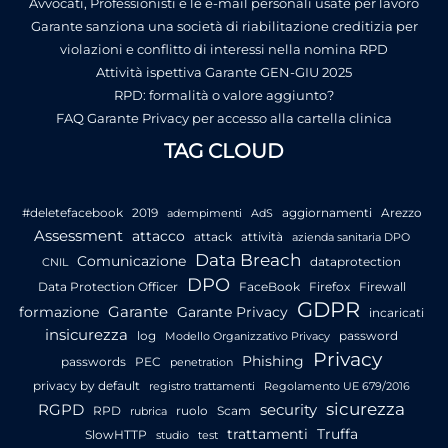
Avvocati, Professionisti e le e-mail personali usate per lavoro
Garante sanziona una società di riabilitazione creditizia per
violazioni e conflitto di interessi nella nomina RPD
Attività ispettiva Garante GEN-GIU 2025
RPD: formalità o valore aggiunto?
FAQ Garante Privacy per accesso alla cartella clinica
TAG CLOUD
#deletefacebook
2019
aggiornamenti
Arezzo
adempimenti
AdS
Assessment
attacco
attack
attività
azienda sanitaria DPO
Data Breach
Comunicazione
dataprotection
CNIL
DPO
Data Protection Officer
FaceBook
Firefox
Firewall
GDPR
Garante
formazione
Garante Privacy
incaricati
insicurezza
log
password
Modello Organizzativo Privacy
Privacy
Phishing
passwords
PEC
penetration
privacy by default
registro trattamenti
Regolamento UE 679/2016
sicurezza
RGPD
security
RPD
ruolo
Scam
rubrica
trattamenti
Truffa
SlowHTTP
studio
test