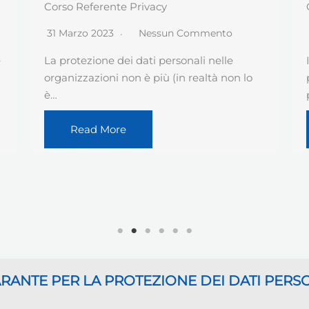
Controlli Green Pass nelle organizzazioni
5 Ottobre 2021
Nessun Commento
Il prossimo 15 ottobre diverrà obbligatorio,
per i dipendenti ed i ruoli assimilati,
possedere il…
Read More
GARANTE
PER LA PROTEZIONE DEI DATI PERS