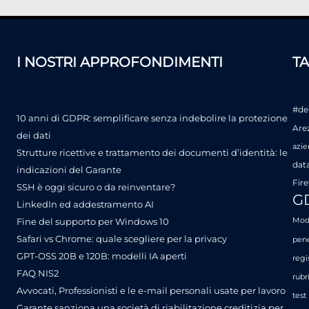
I NOSTRI APPROFONDIMENTI
T
#de
10 anni di GDPR: semplificare senza indebolire la protezione
Are
dei dati
azie
Strutture ricettive e trattamento dei documenti d’identità: le
dat
indicazioni del Garante
Fire
SSH è oggi sicuro o da reinventare?
G
LinkedIn ed addestramento AI
Fine del supporto per Windows 10
Mode
Safari vs Chrome: quale scegliere per la privacy
pene
GPT-OSS 20B e 120B: modelli IA aperti
regi
FAQ NIS2
rubr
Avvocati, Professionisti e le e-mail personali usate per lavoro
test
Garante sanziona una società di riabilitazione creditizia per