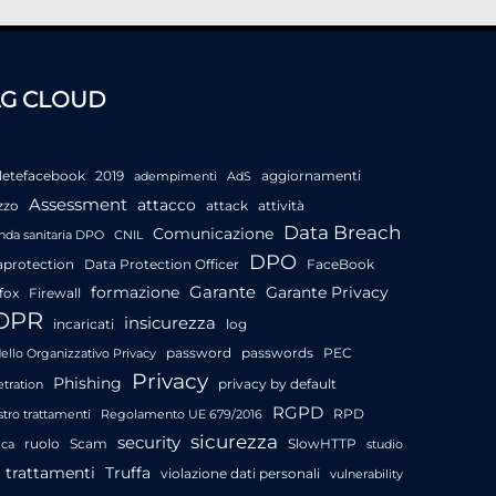
AG CLOUD
letefacebook
2019
aggiornamenti
adempimenti
AdS
Assessment
attacco
zzo
attack
attività
Data Breach
Comunicazione
nda sanitaria DPO
CNIL
DPO
aprotection
Data Protection Officer
FaceBook
Garante
formazione
Garante Privacy
fox
Firewall
DPR
insicurezza
incaricati
log
password
passwords
PEC
llo Organizzativo Privacy
Privacy
Phishing
privacy by default
tration
RGPD
RPD
stro trattamenti
Regolamento UE 679/2016
sicurezza
security
ruolo
Scam
SlowHTTP
ica
studio
trattamenti
Truffa
violazione dati personali
vulnerability