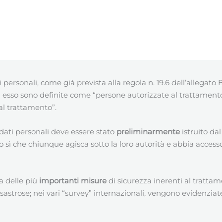
 personali, come già prevista alla regola n. 19.6 dell’allegato 
 esso sono definite come “persone autorizzate al trattamento 
al trattamento”.
 dati personali deve essere stato
preliminarmente
istruito dal 
sì che chiunque agisca sotto la loro autorità e abbia accesso a
a delle più
importanti misure
di sicurezza inerenti al tratta
isastrose; nei vari “survey” internazionali, vengono evidenziat