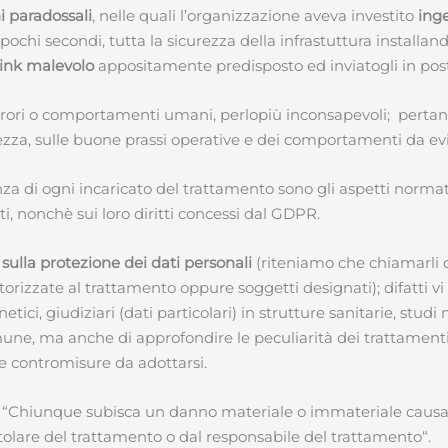
i paradossali
, nelle quali l’organizzazione aveva investito
inge
pochi secondi, tutta la sicurezza della infrastuttura instal
link malevolo
appositamente predisposto ed inviatogli in post
rori o comportamenti umani, perlopiù inconsapevoli; pertant
zza, sulle buone prassi operative e dei comportamenti da evi
za di ogni incaricato del trattamento sono gli aspetti normati
ti, nonchè sui loro diritti concessi dal GDPR.
 sulla protezione dei dati personali
(riteniamo che chiamarli co
izzate al trattamento oppure soggetti designati); difatti vi s
tici, giudiziari (dati particolari) in strutture sanitarie, studi 
ne, ma anche di approfondire le peculiarità dei trattamenti s
che contromisure da adottarsi.
he “Chiunque subisca un danno materiale o immateriale caus
titolare del trattamento o dal responsabile del trattamento“.