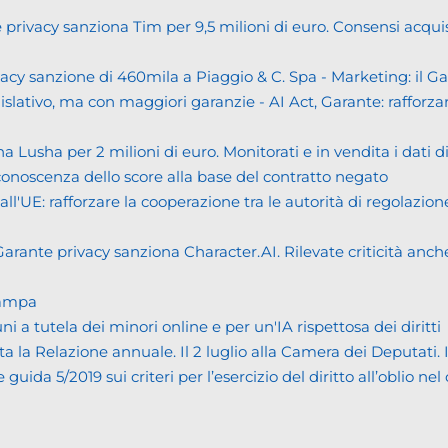
cy sanziona Tim per 9,5 milioni di euro. Consensi acquisiti i
cy sanzione di 460mila a Piaggio & C. Spa - Marketing: il 
islativo, ma con maggiori garanzie - AI Act, Garante: rafforzare
usha per 2 milioni di euro. Monitorati e in vendita i dati 
noscenza dello score alla base del contratto negato
UE: rafforzare la cooperazione tra le autorità di regolazione
ante privacy sanziona Character.AI. Rilevate criticità anche n
tampa
tutela dei minori online e per un'IA rispettosa dei diritti
Relazione annuale. Il 2 luglio alla Camera dei Deputati. Il bi
da 5/2019 sui criteri per l’esercizio del diritto all’oblio nel