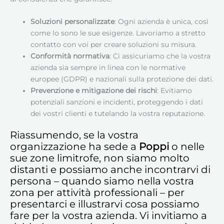
Soluzioni personalizzate
: Ogni azienda è unica, così
come lo sono le sue esigenze. Lavoriamo a stretto
contatto con voi per creare soluzioni su misura.
Conformità normativa
: Ci assicuriamo che la vostra
azienda sia sempre in linea con le normative
europee (GDPR) e nazionali sulla protezione dei dati.
Prevenzione e mitigazione dei rischi
: Evitiamo
potenziali sanzioni e incidenti, proteggendo i dati
dei vostri clienti e tutelando la vostra reputazione.
Riassumendo, se la vostra
organizzazione ha sede a
Poppi
o nelle
sue zone limitrofe, non siamo molto
distanti e possiamo anche incontrarvi di
persona – quando siamo nella vostra
zona per attività professionali – per
presentarci e illustrarvi cosa possiamo
fare per la vostra azienda. Vi invitiamo a