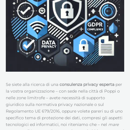
Se siete alla ricerca di una
consulenza privacy esperta
per
la vostra organizzazione – con sede nella città di Poppi o
nelle zone limitrofe – avete necessità di supporto
giuridico sulla normativa privacy nazionale o sul
Regolamento UE 679/2016, oppure volete pareri su di uno
specifico tema di protezione dei dati, compresi gli aspetti
tecnologici ed informatici, noi riteniamo che – nel
mare