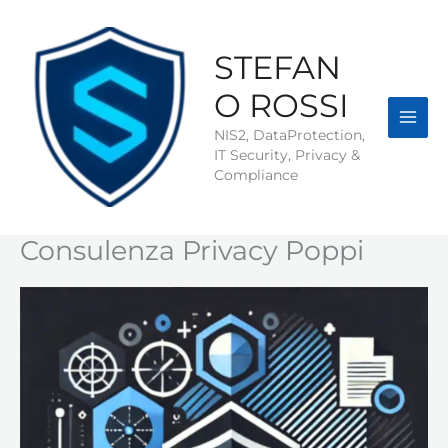
Vai
al
contenuto
STEFAN
O ROSSI
NIS2, DataProtection,
IT Security, Privacy &
Compliance
Consulenza Privacy Poppi