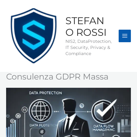
Vai
al
contenuto
STEFAN
O ROSSI
NIS2, DataProtection,
IT Security, Privacy &
Compliance
Consulenza GDPR Massa