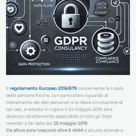
Il
regolamento
Europeo
2016/679
concernente la tutela
delle persone fisiche, con particolare riguardo al
trattamento dei dati personali e la libera circolazione di
tali dati, è entrato in vigore il 24 maggio 2016 ed è
divenuto direttamente applicabile in tutti gli Stati
membri a far data dal
25 maggio 2018
.
Da allora sono trascorsi oltre 6 ANNI
e alcune aziende e