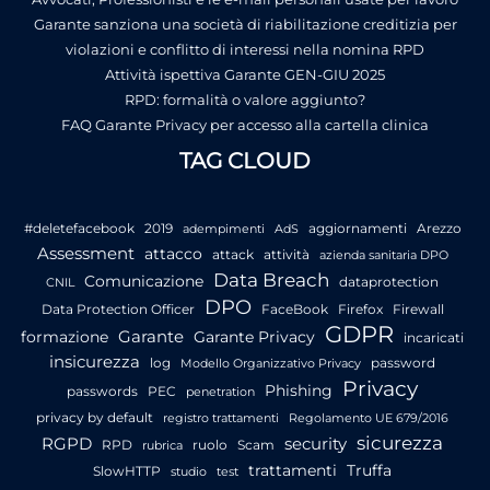
Garante sanziona una società di riabilitazione creditizia per
violazioni e conflitto di interessi nella nomina RPD
Attività ispettiva Garante GEN-GIU 2025
RPD: formalità o valore aggiunto?
FAQ Garante Privacy per accesso alla cartella clinica
TAG CLOUD
#deletefacebook
2019
aggiornamenti
Arezzo
adempimenti
AdS
Assessment
attacco
attack
attività
azienda sanitaria DPO
Data Breach
Comunicazione
dataprotection
CNIL
DPO
Data Protection Officer
FaceBook
Firefox
Firewall
GDPR
Garante
formazione
Garante Privacy
incaricati
insicurezza
log
password
Modello Organizzativo Privacy
Privacy
Phishing
passwords
PEC
penetration
privacy by default
registro trattamenti
Regolamento UE 679/2016
sicurezza
RGPD
security
RPD
ruolo
Scam
rubrica
trattamenti
Truffa
SlowHTTP
studio
test