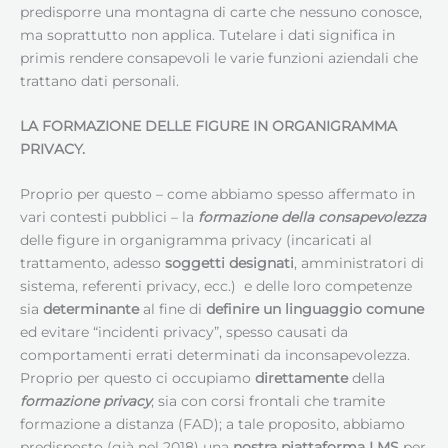
predisporre una montagna di carte che nessuno conosce,
ma soprattutto non applica. Tutelare i dati significa in
primis rendere consapevoli le varie funzioni aziendali che
trattano dati personali.
LA FORMAZIONE DELLE FIGURE IN ORGANIGRAMMA
PRIVACY.
Proprio per questo – come abbiamo spesso affermato in
vari contesti pubblici – la
formazione della consapevolezza
delle figure in organigramma privacy (incaricati al
trattamento, adesso
soggetti designati
, amministratori di
sistema, referenti privacy, ecc.) e delle loro competenze
sia
determinante
al fine di
definire un linguaggio comune
ed evitare “incidenti privacy”, spesso causati da
comportamenti errati determinati da inconsapevolezza.
Proprio per questo ci occupiamo
direttamente
della
formazione privacy
, sia con corsi frontali che tramite
formazione a distanza (FAD); a tale proposito, abbiamo
predisposto (già nel 2018) una
nostra piattaforma LMS
per