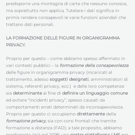
predisporre una montagna di carte che nessuno conosce,
ma soprattutto non applica. Tutelare i dati significa in
primis rendere consapevoli le varie funzioni aziendali che
trattano dati personali.
LA FORMAZIONE DELLE FIGURE IN ORGANIGRAMMA
PRIVACY.
Proprio per questo – come abbiamo spesso affermato in
vari contesti pubblici – la
formazione della consapevolezza
delle figure in organigramma privacy (incaricati al
trattamento, adesso
soggetti designati
, amministratori di
sistema, referenti privacy, ecc.) e delle loro competenze
sia
determinante
al fine di
definire un linguaggio comune
ed evitare “incidenti privacy”, spesso causati da
comportamenti errati determinati da inconsapevolezza.
Proprio per questo ci occupiamo
direttamente
della
formazione privacy
, sia con corsi frontali che tramite
formazione a distanza (FAD); a tale proposito, abbiamo
predisposto (già nel 2018) una
nostra piattaforma LMS
per