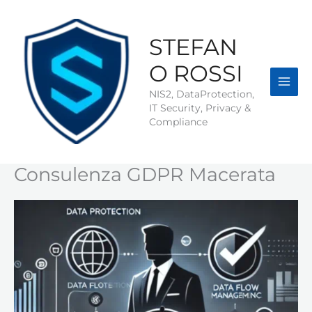
Vai
al
contenuto
STEFAN
O ROSSI
NIS2, DataProtection,
IT Security, Privacy &
Compliance
Consulenza GDPR Macerata