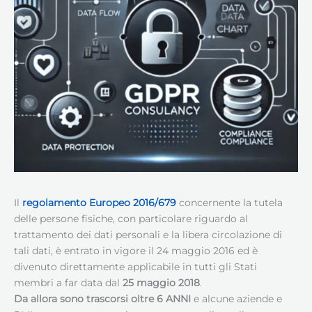
Il
regolamento
Europeo
2016/679
concernente la tutela
delle persone fisiche, con particolare riguardo al
trattamento dei dati personali e la libera circolazione di
tali dati, è entrato in vigore il 24 maggio 2016 ed è
divenuto direttamente applicabile in tutti gli Stati
membri a far data dal
25 maggio 2018
.
Da allora sono trascorsi oltre 6 ANNI
e alcune aziende e