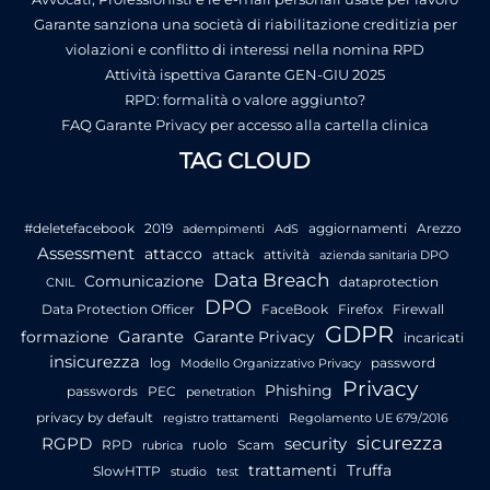
Garante sanziona una società di riabilitazione creditizia per
violazioni e conflitto di interessi nella nomina RPD
Attività ispettiva Garante GEN-GIU 2025
RPD: formalità o valore aggiunto?
FAQ Garante Privacy per accesso alla cartella clinica
TAG CLOUD
#deletefacebook
2019
aggiornamenti
Arezzo
adempimenti
AdS
Assessment
attacco
attack
attività
azienda sanitaria DPO
Data Breach
Comunicazione
dataprotection
CNIL
DPO
Data Protection Officer
FaceBook
Firefox
Firewall
GDPR
Garante
formazione
Garante Privacy
incaricati
insicurezza
log
password
Modello Organizzativo Privacy
Privacy
Phishing
passwords
PEC
penetration
privacy by default
registro trattamenti
Regolamento UE 679/2016
sicurezza
RGPD
security
RPD
ruolo
Scam
rubrica
trattamenti
Truffa
SlowHTTP
studio
test