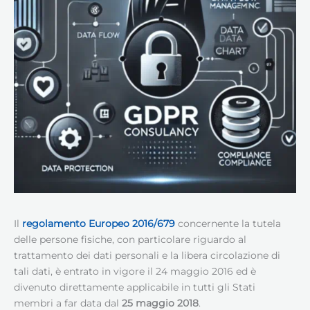
Il
regolamento
Europeo
2016/679
concernente la tutela
delle persone fisiche, con particolare riguardo al
trattamento dei dati personali e la libera circolazione di
tali dati, è entrato in vigore il 24 maggio 2016 ed è
divenuto direttamente applicabile in tutti gli Stati
membri a far data dal
25 maggio 2018
.