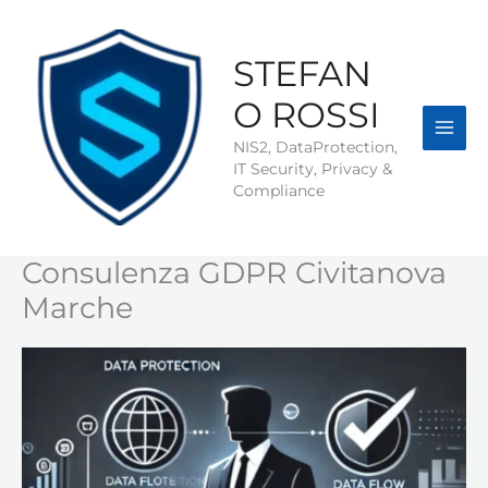
Vai
al
contenuto
STEFAN
O ROSSI
NIS2, DataProtection,
IT Security, Privacy &
Compliance
Consulenza GDPR Civitanova
Marche