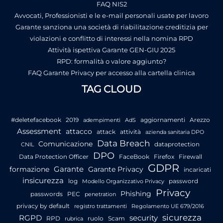
FAQ NIS2
Avvocati, Professionisti e le e-mail personali usate per lavoro
Garante sanziona una società di riabilitazione creditizia per
violazioni e conflitto di interessi nella nomina RPD
Attività ispettiva Garante GEN-GIU 2025
RPD: formalità o valore aggiunto?
FAQ Garante Privacy per accesso alla cartella clinica
TAG CLOUD
#deletefacebook
2019
aggiornamenti
Arezzo
adempimenti
AdS
Assessment
attacco
attack
attività
azienda sanitaria DPO
Data Breach
Comunicazione
dataprotection
CNIL
DPO
Data Protection Officer
FaceBook
Firefox
Firewall
GDPR
Garante
formazione
Garante Privacy
incaricati
insicurezza
log
password
Modello Organizzativo Privacy
Privacy
Phishing
passwords
PEC
penetration
privacy by default
registro trattamenti
Regolamento UE 679/2016
sicurezza
RGPD
security
RPD
ruolo
Scam
rubrica