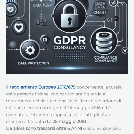
Il
regolamento
Europeo
2016/679
concernente la tutela
delle persone fisiche, con particolare riguardo al
trattamento dei dati personali e la libera circolazione di
tali dati, è entrato in vigore il 24 maggio 2016 ed è
divenuto direttamente applicabile in tutti gli Stati
membri a far data dal
25 maggio 2018
.
Da allora sono trascorsi oltre 6 ANNI
e alcune aziende e