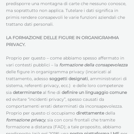
predisporre una montagna di carte che nessuno conosce,
ma soprattutto non applica. Tutelare i dati significa in
primis rendere consapevoli le varie funzioni aziendali che
trattano dati personali.
LA FORMAZIONE DELLE FIGURE IN ORGANIGRAMMA
PRIVACY.
Proprio per questo – come abbiamo spesso affermato in
vari contesti pubblici – la
formazione della consapevolezza
delle figure in organigramma privacy (incaricati al
trattamento, adesso
soggetti designati
, amministratori di
sistema, referenti privacy, ecc.) e delle loro competenze
sia
determinante
al fine di
definire un linguaggio comune
ed evitare “incidenti privacy”, spesso causati da
comportamenti errati determinati da inconsapevolezza.
Proprio per questo ci occupiamo
direttamente
della
formazione privacy
, sia con corsi frontali che tramite
formazione a distanza (FAD); a tale proposito, abbiamo
predisposto (già nel 2018) una
nostra piattaforma LMS
per