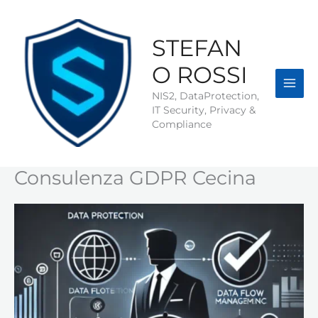
Vai
al
contenuto
STEFAN
O ROSSI
NIS2, DataProtection,
IT Security, Privacy &
Compliance
Consulenza GDPR Cecina