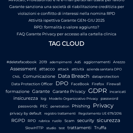
Garante sanziona una società di riabilitazione creditizia per
violazioni e conflitto di interessi nella nomina RPD
Attività ispettiva Garante GEN-GIU 2025
RPD: formalità o valore aggiunto?
FAQ Garante Privacy per accesso alla cartella clinica
TAG CLOUD
#deletefacebook
2019
aggiornamenti
Arezzo
adempimenti
AdS
Assessment
attacco
attack
attività
azienda sanitaria DPO
Data Breach
Comunicazione
dataprotection
CNIL
DPO
Data Protection Officer
FaceBook
Firefox
Firewall
GDPR
Garante
formazione
Garante Privacy
incaricati
insicurezza
log
password
Modello Organizzativo Privacy
Privacy
Phishing
passwords
PEC
penetration
privacy by default
registro trattamenti
Regolamento UE 679/2016
sicurezza
RGPD
security
RPD
ruolo
Scam
rubrica
trattamenti
Truffa
SlowHTTP
studio
test