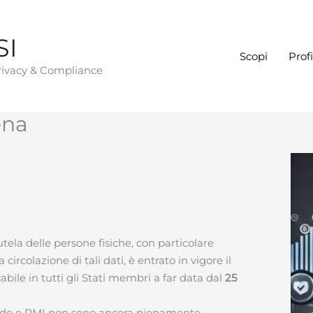
SI
Scopi
Profi
Privacy & Compliance
ena
tela delle persone fisiche, con particolare
circolazione di tali dati, è entrato in vigore il
ile in tutti gli Stati membri a far data dal
25
nde e PMI non sono ancora pienamente