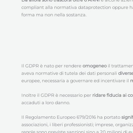
compliant alla normativa dataprotection oppure h
forma ma non nella sostanza.
Il GDPR è nato per rendere
omogeneo
il trattame
aveva normative di tutela dei dati personali
divers
europee, necessaria a governare ed incentivare il
m
Inoltre il GDPR è necessario per
ridare fiducia ai 
accaduti a loro danno.
Il Regolamento Europeo 679/2016 ha portato
signi
associazioni, i liberi professionisti; imprese, organ
regole sono previste sanzioni sino a 20 milioni di e