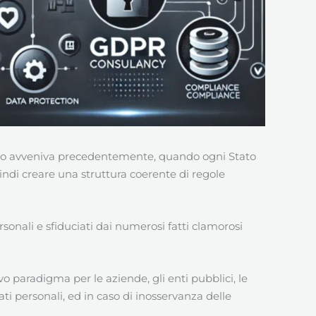
uanto avveniva precedentemente, quando ogni Stato
uindi creare una struttura coerente di regole
ersonali e sfiduciati dai numerosi fatti clamorosi
o paradigma per le aziende, gli enti pubblici, le
ati personali, ed in caso di inosservanza delle