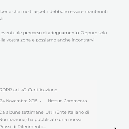
 bene che molti aspetti debbono essere mantenuti
ti.
un eventuale
percorso di adeguamento
. Oppure solo
lla vostra zona e possiamo anche incontrarvi
Svizzera e GDPR
Studi Co
24 Aprile 2018
Nessun Commento
21 Aprile
Quando mancano esattamente 30 giorni
Quale Tit
all’applicazione del GDPR, la tensione stà
impatto G
aumentando. Mi scrive un…
commerci