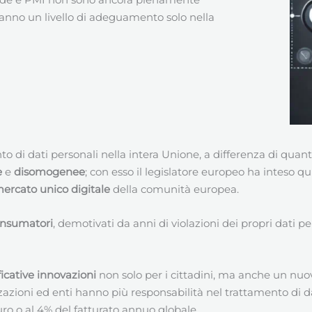
anno un livello di adeguamento solo nella
nto di dati personali nella intera Unione, a differenza di q
e
e
disomogenee
; con esso il legislatore europeo ha inteso q
ercato unico digitale
della comunità europea.
consumatori
, demotivati da anni di violazioni dei propri dati p
ficative innovazioni
non solo per i cittadini, ma anche un nuov
izzazioni ed enti hanno più responsabilità nel trattamento di d
uro o al 4% del fatturato annuo globale.