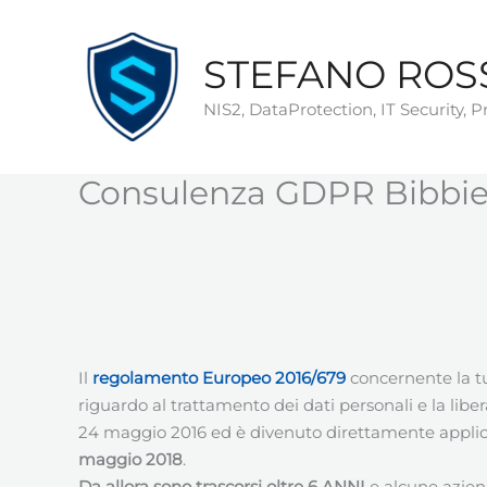
Vai
al
STEFANO ROS
contenuto
NIS2, DataProtection, IT Security, 
Consulenza GDPR Bibbi
Il
regolamento
Europeo
2016/679
concernente la tu
riguardo al trattamento dei dati personali e la libera 
24 maggio 2016 ed è divenuto direttamente applicab
maggio 2018
.
Da allora sono trascorsi oltre 6 ANNI
e alcune azie