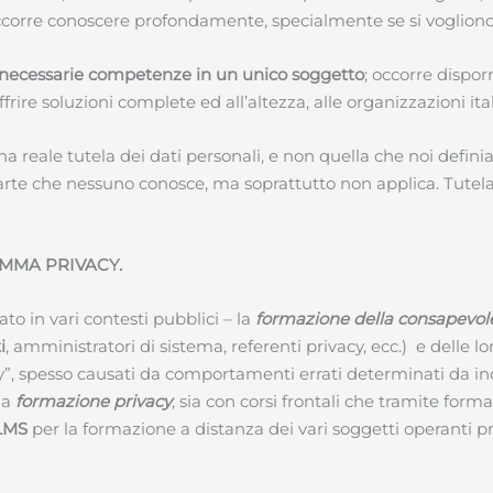
rre conoscere profondamente, specialmente se si vogliono val
necessarie competenze in un unico soggetto
; occorre dispor
ire soluzioni complete ed all’altezza, alle organizzazioni ita
a reale tutela dei dati personali, e non quella che noi defi
 che nessuno conosce, ma soprattutto non applica. Tutelare 
MMA PRIVACY.
 in vari contesti pubblici – la
formazione della consapevol
i
, amministratori di sistema, referenti privacy, ecc.) e delle
cy”, spesso causati da comportamenti errati determinati da i
la
formazione privacy
, sia con corsi frontali che tramite for
 LMS
per la formazione a distanza dei vari soggetti operanti pre