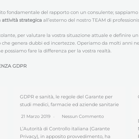
ito fondamentale del rapporto con un consulente; sappiamo
ttività strategica
all’esterno del nostro TEAM di professionis
colante, per valutare la vostra situazione attuale e definire 
o che genera dubbi ed incertezze. Operiamo da molti anni ne
 possiamo fare la differenza per la vostra realtà.
ENZA GDPR
GDPR art. 42 Certificazione
e
24 Novembre 2018
Nessun Commento
Da alcune settimane, UNI (Ente Italiano di
Normazione) ha pubblicato una nuova
Prassi di Riferimento…