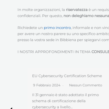
In molte organizzazioni, la
riservatezza
è un requis
confidenziali. Per questo,
non deleghiamo nessuna a
Richiedete un
primo incontro
, informale e non vin
per avere un nostro parere su uno specifico ambit
presso la vostra sede in Bibbiena per spiegarvi come
I NOSTRI APPROFONDIMENTI IN TEMA
CONSUL
Scheme
GDPR e sanità, le regole del Garante per
studi medici, farmacie ed aziende sanitari
mento
21 Marzo 2019
Nessun Commento
rimo
L’Autorità di Controllo italiana (Garante
Privacy), in apposito provvedimento, ha