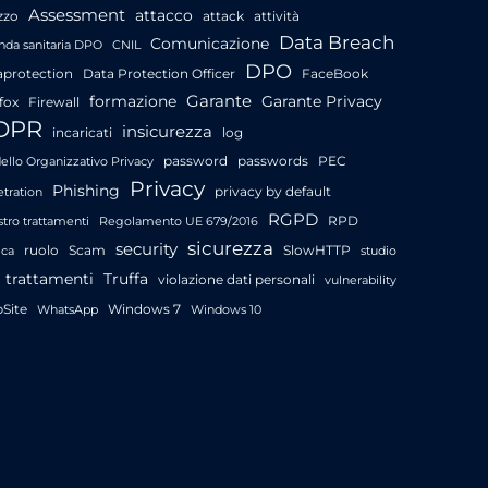
Assessment
attacco
zzo
attack
attività
Data Breach
Comunicazione
nda sanitaria DPO
CNIL
DPO
aprotection
Data Protection Officer
FaceBook
Garante
formazione
Garante Privacy
fox
Firewall
DPR
insicurezza
incaricati
log
password
passwords
PEC
llo Organizzativo Privacy
Privacy
Phishing
privacy by default
tration
RGPD
RPD
stro trattamenti
Regolamento UE 679/2016
sicurezza
security
ruolo
Scam
SlowHTTP
ica
studio
trattamenti
Truffa
violazione dati personali
vulnerability
Site
Windows 7
WhatsApp
Windows 10