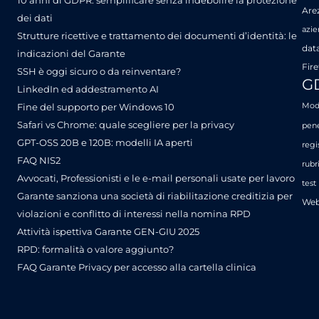
Are
dei dati
azie
Strutture ricettive e trattamento dei documenti d’identità: le
dat
indicazioni del Garante
Fire
SSH è oggi sicuro o da reinventare?
G
LinkedIn ed addestramento AI
Fine del supporto per Windows 10
Mode
Safari vs Chrome: quale scegliere per la privacy
pene
GPT-OSS 20B e 120B: modelli IA aperti
regi
FAQ NIS2
rubr
Avvocati, Professionisti e le e-mail personali usate per lavoro
test
Garante sanziona una società di riabilitazione creditizia per
Web
violazioni e conflitto di interessi nella nomina RPD
Attività ispettiva Garante GEN-GIU 2025
RPD: formalità o valore aggiunto?
FAQ Garante Privacy per accesso alla cartella clinica