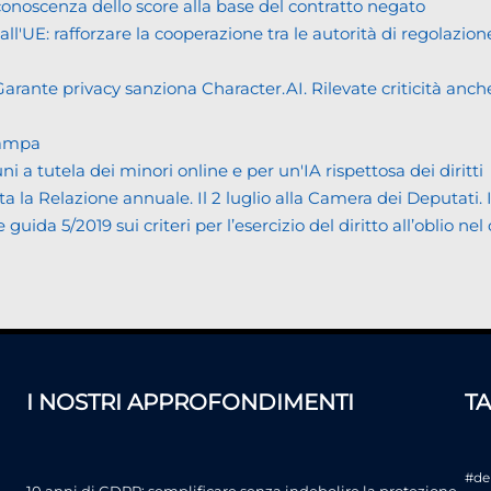
noscenza dello score alla base del contratto negato
UE: rafforzare la cooperazione tra le autorità di regolazione
ante privacy sanziona Character.AI. Rilevate criticità anche n
tampa
tutela dei minori online e per un'IA rispettosa dei diritti
Relazione annuale. Il 2 luglio alla Camera dei Deputati. Il bi
da 5/2019 sui criteri per l’esercizio del diritto all’oblio nel
I NOSTRI APPROFONDIMENTI
T
#de
10 anni di GDPR: semplificare senza indebolire la protezione