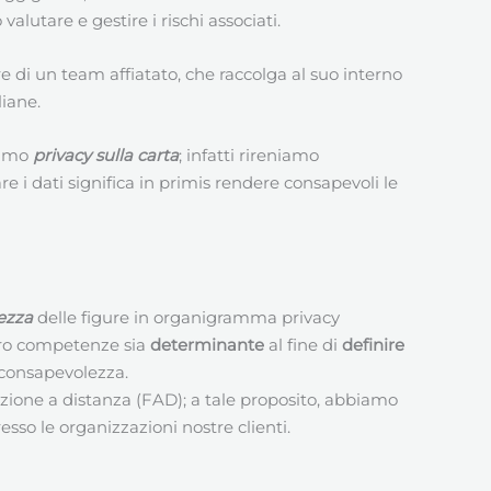
utare e gestire i rischi associati.
re di un team affiatato, che raccolga al suo interno
liane.
niamo
privacy sulla carta
; infatti rireniamo
i dati significa in primis rendere consapevoli le
ezza
delle figure in organigramma privacy
 loro competenze sia
determinante
al fine di
definire
nconsapevolezza.
mazione a distanza (FAD); a tale proposito, abbiamo
sso le organizzazioni nostre clienti.