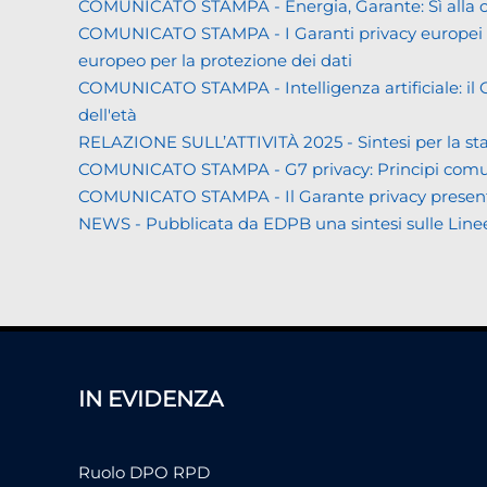
COMUNICATO STAMPA - Energia, Garante: Sì alla co
COMUNICATO STAMPA - I Garanti privacy europei all'
europeo per la protezione dei dati
COMUNICATO STAMPA - Intelligenza artificiale: il Gar
dell'età
RELAZIONE SULL’ATTIVITÀ 2025 - Sintesi per la s
COMUNICATO STAMPA - G7 privacy: Principi comuni a 
COMUNICATO STAMPA - Il Garante privacy presenta la 
NEWS - Pubblicata da EDPB una sintesi sulle Linee gui
IN EVIDENZA
Ruolo DPO RPD