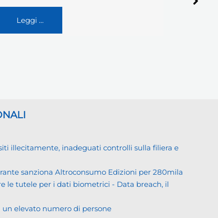
Leggi …
Legg
ONALI
llecitamente, inadeguati controlli sulla filiera e
Garante sanziona Altroconsumo Edizioni per 280mila
 le tutele per i dati biometrici - Data breach, il
di un elevato numero di persone