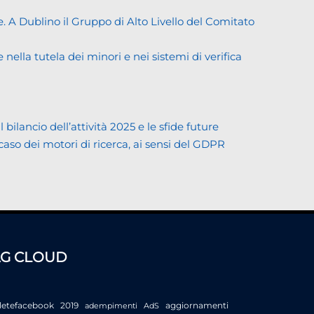
. A Dublino il Gruppo di Alto Livello del Comitato
ella tutela dei minori e nei sistemi di verifica
lancio dell’attività 2025 e le sfide future
 caso dei motori di ricerca, ai sensi del GDPR
AG CLOUD
letefacebook
2019
aggiornamenti
adempimenti
AdS