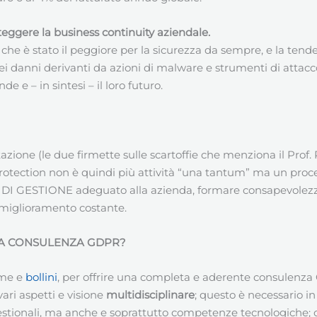
eggere la business continuity aziendale.
che è stato il peggiore per la sicurezza da sempre, e la tendenz
 dei danni derivanti da azioni di malware e strumenti di attac
e e – in sintesi – il loro futuro.
ione (le due firmette sulle scartoffie che menziona il Prof. Pi
rotection non è quindi più attività “una tantum” ma un proce
 DI GESTIONE adeguato alla azienda, formare consapevolezza,
l miglioramento costante.
NA CONSULENZA GDPR?
rme e
bollini
, per offrire una completa e aderente consulenza 
ri aspetti e visione
multidisciplinare
; questo è necessario in
ionali, ma anche e soprattutto competenze tecnologiche; og