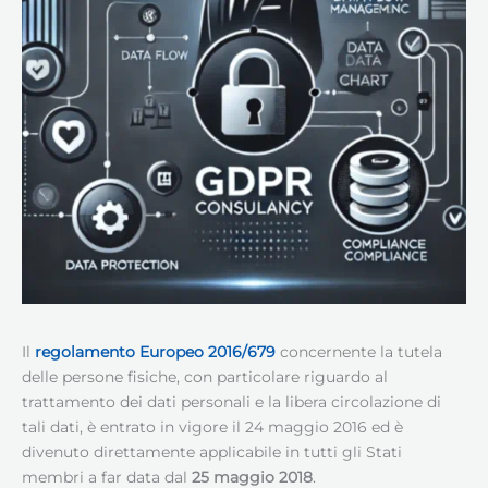
Il
regolamento
Europeo
2016/679
concernente la tutela
delle persone fisiche, con particolare riguardo al
trattamento dei dati personali e la libera circolazione di
tali dati, è entrato in vigore il 24 maggio 2016 ed è
divenuto direttamente applicabile in tutti gli Stati
membri a far data dal
25 maggio 2018
.