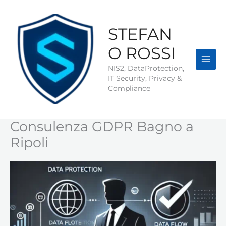
Vai
al
contenuto
STEFAN
O ROSSI
NIS2, DataProtection,
IT Security, Privacy &
Compliance
Consulenza GDPR Bagno a
Ripoli