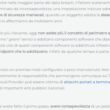
are che nella maggior parte dei data breach, il fattore scaten
ato da inconsapevolezza, una impostazione insicura adottata
e di sicurezza maniacali
, quando un soggetto adotta la
stes
i lo affermiamo da moltissimi anni.
lo più rilevante, oggi
non esiste più il concetto di perimetro 
nno “
girare”
servizi o adottano componenti software che dipen
lora uno di questi componenti software (o addirittura infrastru
endpoint che lo adottavano
. Infatti da qualche tempo si parla
servizio on-premise male configurato o poco manutenuto. Non s
tegralmente le responsabilità che permangono comunque sui Ti
loud Provider può essere vittima di
attacchi portati a termin
di importanti enti pubblici nazionali.
 avete fatto il primo passo;
avere consapevolezza
di un pote