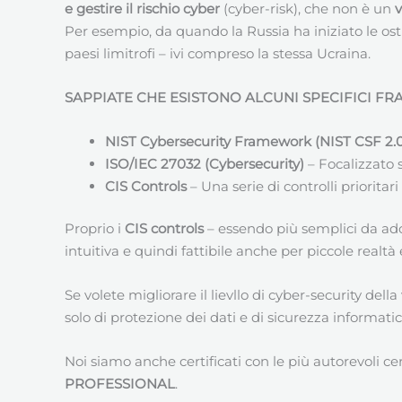
e gestire il rischio cyber
(cyber-risk), che non è un
Per esempio, da quando la Russia ha iniziato le ost
paesi limitrofi – ivi compreso la stessa Ucraina.
SAPPIATE CHE ESISTONO ALCUNI SPECIFICI F
NIST Cybersecurity Framework (NIST CSF 2.
ISO/IEC 27032 (Cybersecurity)
– Focalizzato s
CIS Controls
– Una serie di controlli prioritar
Proprio i
CIS controls
– essendo più semplici da ad
intuitiva e quindi fattibile anche per piccole realtà
Se volete migliorare il lievllo di cyber-security del
solo di protezione dei dati e di sicurezza informa
Noi siamo anche certificati con le più autorevoli c
PROFESSIONAL
.