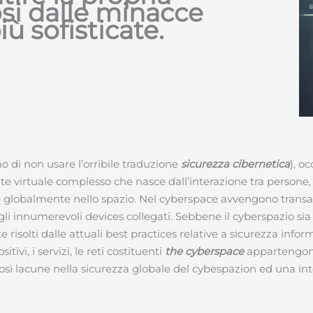
osi dalle minacce
ù sofisticate.
 di non usare l’orribile traduzione
sicurezza cibernetica
), o
 virtuale complesso che nasce dall’interazione tra persone, 
ite globalmente nello spazio. Nel cyberspace avvengono transazi
o gli innumerevoli devices collegati. Sebbene il cyberspazio s
solti dalle attuali best practices relative a sicurezza inform
vi, i servizi, le reti costituenti
the cyberspace
appartengono
osì lacune nella sicurezza globale del cybespazion ed una inte