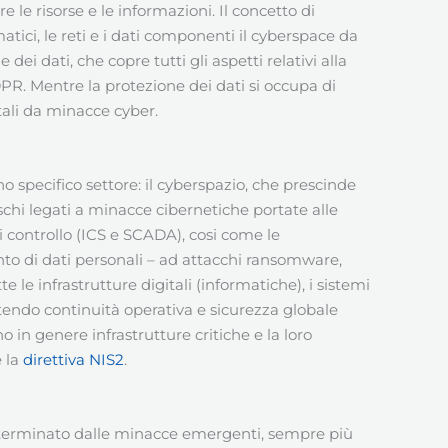
le risorse e le informazioni. Il concetto di
matici, le reti e i dati componenti il cyberspace da
dei dati, che copre tutti gli aspetti relativi alla
DPR. Mentre la protezione dei dati si occupa di
itali da minacce cyber.
o specifico settore: il cyberspazio, che prescinde
ischi legati a minacce cibernetiche portate alle
di controllo (ICS e SCADA), cosi come le
ento di dati personali – ad attacchi ransomware,
e le infrastrutture digitali (informatiche), i sistemi
ntendo continuità operativa e sicurezza globale
 in genere infrastrutture critiche e la loro
e la
direttiva NIS2
.
eterminato dalle minacce emergenti, sempre più