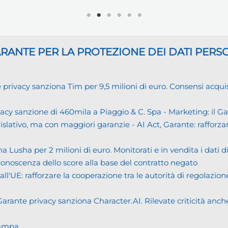
GARANTE
PER LA PROTEZIONE DEI DATI PERS
cy sanziona Tim per 9,5 milioni di euro. Consensi acquisiti i
cy sanzione di 460mila a Piaggio & C. Spa - Marketing: il 
islativo, ma con maggiori garanzie - AI Act, Garante: rafforzare
usha per 2 milioni di euro. Monitorati e in vendita i dati 
noscenza dello score alla base del contratto negato
UE: rafforzare la cooperazione tra le autorità di regolazione
ante privacy sanziona Character.AI. Rilevate criticità anche n
tampa