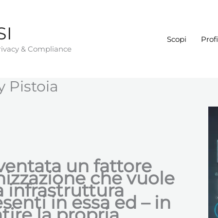
SI
Scopi
Profi
Privacy & Compliance
 Pistoia
ventata un fattore
anizzazione che vuole
 infrastruttura
esenti in essa ed – in
tire la propria