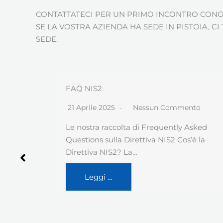
CONTATTATECI PER UN PRIMO INCONTRO CONOS
SE LA VOSTRA AZIENDA HA SEDE IN PISTOIA, 
SEDE.
Il tassello mancante della triade CIA
nto
26 Novembre 2024
Nessun Commento
Asked
Il titolo – pur evocando un vecchio film
’è la
cinese – riguarda invece la sicurezza ICT,…
Leggi …