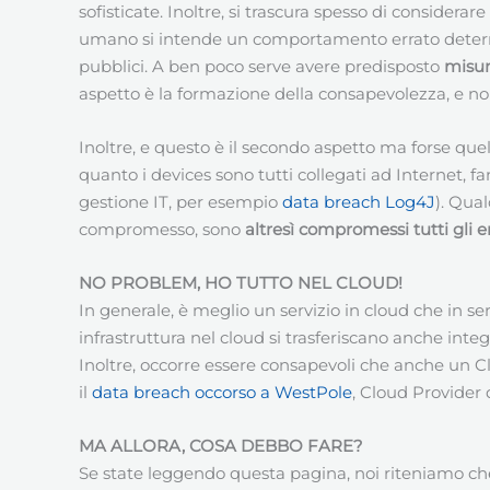
sofisticate. Inoltre, si trascura spesso di consider
umano si intende un comportamento errato determin
pubblici. A ben poco serve avere predisposto
misur
aspetto è la formazione della consapevolezza, e no
Inoltre, e questo è il secondo aspetto ma forse quel
quanto i devices sono tutti collegati ad Internet, fa
gestione IT, per esempio
data breach Log4J
). Qua
compromesso, sono
altresì compromessi tutti gli 
NO PROBLEM, HO TUTTO NEL CLOUD!
In generale, è meglio un servizio in cloud che in 
infrastruttura nel cloud si trasferiscano anche in
Inoltre, occorre essere consapevoli che anche un C
il
data breach occorso a WestPole
, Cloud Provider 
MA ALLORA, COSA DEBBO FARE?
Se state leggendo questa pagina, noi riteniamo che