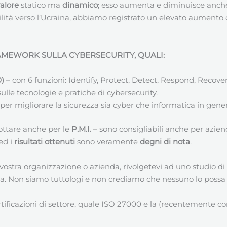
valore
statico ma
dinamico
; esso aumenta e diminuisce anche
ilità verso l’Ucraina, abbiamo registrato un elevato aumento d
RAMEWORK SULLA CYBERSECURITY, QUALI:
0)
– con 6 funzioni: Identify, Protect, Detect, Respond, Recove
ulle tecnologie e pratiche di cybersecurity.
i per migliorare la sicurezza sia cyber che informatica in gener
ottare anche per le
P.M.I.
– sono consigliabili anche per azien
 ed i
risultati ottenuti
sono veramente
degni di nota
.
la vostra organizzazione o azienda, rivolgetevi ad uno studio di
tica. Non siamo tuttologi e non crediamo che nessuno lo possa
ertificazioni di settore, quale ISO 27000 e la (recentemente c