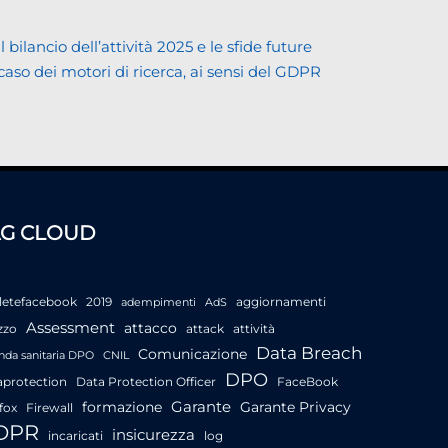
lancio dell’attività 2025 e le sfide future
 caso dei motori di ricerca, ai sensi del GDPR
AG CLOUD
letefacebook
2019
aggiornamenti
adempimenti
AdS
Assessment
attacco
zzo
attack
attività
Data Breach
Comunicazione
nda sanitaria DPO
CNIL
DPO
aprotection
Data Protection Officer
FaceBook
Garante
formazione
Garante Privacy
fox
Firewall
DPR
insicurezza
incaricati
log