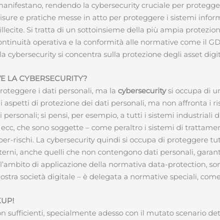
anifestano, rendendo la cybersecurity cruciale per proteggere 
, misure e pratiche messe in atto per proteggere i sistemi infor
illecite. Si tratta di un sottoinsieme della più ampia protezione 
 continuità operativa e la conformità alle normative come il G
, la cybersecurity si concentra sulla protezione degli asset dig
VE LA CYBERSECURITY?
oteggere i dati personali, ma la
cybersecurity
si occupa di un
 aspetti di protezione dei dati personali, ma non affronta i r
ersonali; si pensi, per esempio, a tutti i sistemi industriali 
ti ecc, che sono soggette – come peraltro i sistemi di trattam
ber-rischi. La cybersecurity quindi si occupa di proteggere tutt
 interni, anche quelli che non contengono dati personali, gara
ll’ambito di applicazione della normativa data-protection, sono
tra società digitale – è delegata a normative speciali, com
KUP!
 sufficienti, specialmente adesso con il mutato scenario d