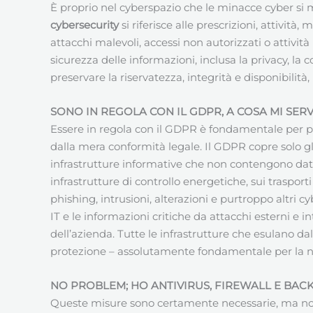
È proprio nel cyberspazio che le minacce cyber si m
cybersecurity
si riferisce alle prescrizioni, attività
attacchi malevoli, accessi non autorizzati o attività 
sicurezza delle informazioni, inclusa la privacy, la
preservare la riservatezza, integrità e disponibilità
SONO IN REGOLA CON IL GDPR, A COSA MI SER
Essere in regola con il GDPR è fondamentale per pr
dalla mera conformità legale. Il GDPR copre solo gli
infrastrutture informative che non contengono dati p
infrastrutture di controllo energetiche, sui traspor
phishing, intrusioni, alterazioni e purtroppo altri cy
IT e le informazioni critiche da attacchi esterni e
dell’azienda. Tutte le infrastrutture che esulano da
protezione – assolutamente fondamentale per la nos
NO PROBLEM; HO ANTIVIRUS, FIREWALL E BAC
Queste misure sono certamente necessarie, ma non