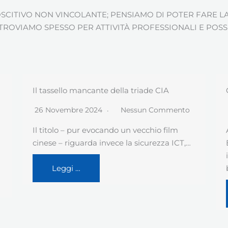
CITIVO NON VINCOLANTE; PENSIAMO DI POTER FARE LA
CI TROVIAMO SPESSO PER ATTIVITÀ PROFESSIONALI E PO
Caso Equalize
30 Ottobre 2024
Nessun Commento
Appare chiarissimo che l’ultimo “caso
Equalize” certifica un livello di
inadeguatezza della cybersecurity delle
banche…
Leggi …