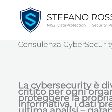
Vai
al
STEFANO ROS
contenuto
NIS2, DataProtection, IT Security, 
Consulenza CyberSecurity
La cybersecurity è di
critico per ogni org
proteggere la propria
informativa, i dati pr
ultima analisi – garan