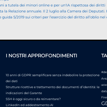
tutela dei minori online e per un'IA rispettosa dei diritti
Relazione annuale. Il 2 luglio alla Camera dei Deputati. Il bi
da 5/2019 sui criteri per l’esercizio del diritto all’oblio nel
I NOSTRI APPROFONDIMENTI
T
#de
10 anni di GDPR: semplificare senza indebolire la protezione
Are
dei dati
azie
Strutture ricettive e trattamento dei documenti d’identità: le
dat
indicazioni del Garante
Fire
SSH è oggi sicuro o da reinventare?
G
LinkedIn ed addestramento AI