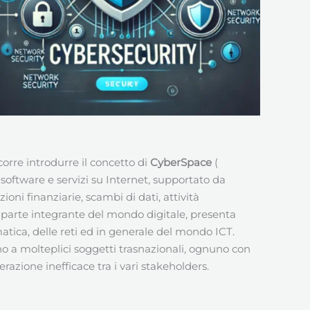
ccorre introdurre il concetto di
CyberSpace
(
software e servizi su Internet, supportato da
oni finanziarie, scambi di dati, attività
ia parte integrante del mondo digitale, presenta
atica, delle reti ed in generale del mondo ICT.
 a molteplici soggetti trasnazionali, ognuno con
razione inefficace tra i vari stakeholders.