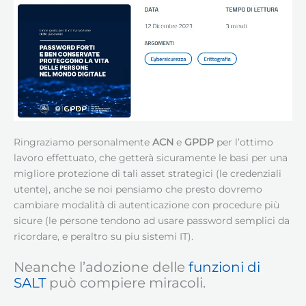
Ringraziamo personalmente
ACN
e
GPDP
per l’ottimo
lavoro effettuato, che getterà sicuramente le basi per una
migliore protezione di tali asset strategici (le credenziali
utente), anche se noi pensiamo che presto dovremo
cambiare modalità di autenticazione con procedure più
sicure (le persone tendono ad usare password semplici da
ricordare, e peraltro su piu sistemi IT).
Neanche l’adozione delle
funzioni di
SALT
può compiere miracoli.