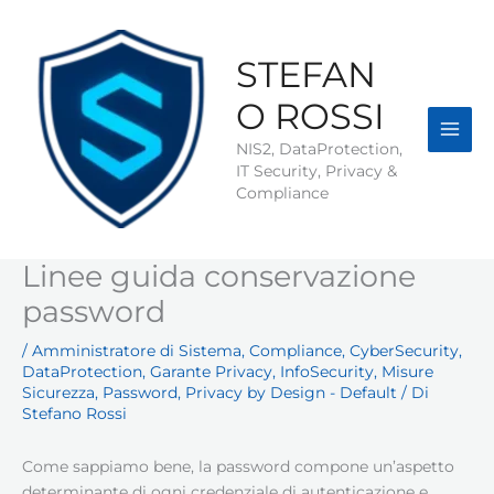
Vai
al
contenuto
STEFAN
O ROSSI
NIS2, DataProtection,
IT Security, Privacy &
Compliance
Linee guida conservazione
password
/
Amministratore di Sistema
,
Compliance
,
CyberSecurity
,
DataProtection
,
Garante Privacy
,
InfoSecurity
,
Misure
Sicurezza
,
Password
,
Privacy by Design - Default
/ Di
Stefano Rossi
Come sappiamo bene, la password compone un’aspetto
determinante di ogni credenziale di autenticazione e