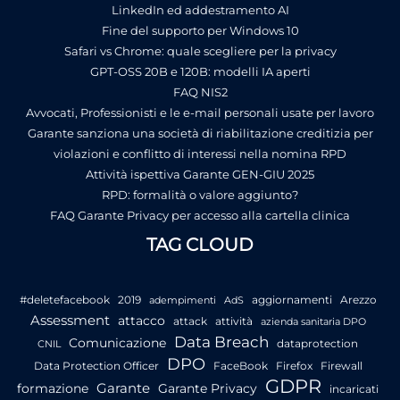
LinkedIn ed addestramento AI
Fine del supporto per Windows 10
Safari vs Chrome: quale scegliere per la privacy
GPT-OSS 20B e 120B: modelli IA aperti
FAQ NIS2
Avvocati, Professionisti e le e-mail personali usate per lavoro
Garante sanziona una società di riabilitazione creditizia per
violazioni e conflitto di interessi nella nomina RPD
Attività ispettiva Garante GEN-GIU 2025
RPD: formalità o valore aggiunto?
FAQ Garante Privacy per accesso alla cartella clinica
TAG CLOUD
#deletefacebook
2019
aggiornamenti
Arezzo
adempimenti
AdS
Assessment
attacco
attack
attività
azienda sanitaria DPO
Data Breach
Comunicazione
dataprotection
CNIL
DPO
Data Protection Officer
FaceBook
Firefox
Firewall
GDPR
Garante
formazione
Garante Privacy
incaricati