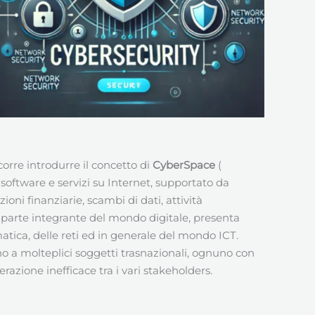
ccorre introdurre il concetto di
CyberSpace
(
software e servizi su Internet, supportato da
oni finanziarie, scambi di dati, attività
ia parte integrante del mondo digitale, presenta
atica, delle reti ed in generale del mondo ICT.
 a molteplici soggetti trasnazionali, ognuno con
razione inefficace tra i vari stakeholders.