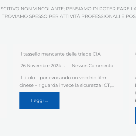
CITIVO NON VINCOLANTE; PENSIAMO DI POTER FARE LA
CI TROVIAMO SPESSO PER ATTIVITÀ PROFESSIONALI E PO
Caso Equalize
30 Ottobre 2024
Nessun Commento
Appare chiarissimo che l’ultimo “caso
Equalize” certifica un livello di
inadeguatezza della cybersecurity delle
banche…
Leggi …