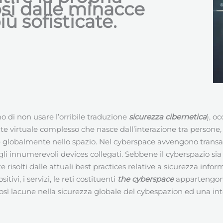
osi dalle minacce
ù sofisticate.
 di non usare l’orribile traduzione
sicurezza cibernetica
), o
 virtuale complesso che nasce dall’interazione tra persone, 
ite globalmente nello spazio. Nel cyberspace avvengono transazi
o gli innumerevoli devices collegati. Sebbene il cyberspazio s
solti dalle attuali best practices relative a sicurezza inform
vi, i servizi, le reti costituenti
the cyberspace
appartengono
osì lacune nella sicurezza globale del cybespazion ed una inte