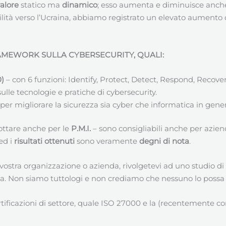
valore
statico ma
dinamico
; esso aumenta e diminuisce anche
ilità verso l’Ucraina, abbiamo registrato un elevato aumento d
RAMEWORK SULLA CYBERSECURITY, QUALI:
0)
– con 6 funzioni: Identify, Protect, Detect, Respond, Recove
ulle tecnologie e pratiche di cybersecurity.
i per migliorare la sicurezza sia cyber che informatica in gener
ottare anche per le
P.M.I.
– sono consigliabili anche per azien
 ed i
risultati ottenuti
sono veramente
degni di nota
.
la vostra organizzazione o azienda, rivolgetevi ad uno studio di
tica. Non siamo tuttologi e non crediamo che nessuno lo possa
ertificazioni di settore, quale ISO 27000 e la (recentemente c