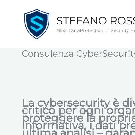
Vai
al
STEFANO ROS
contenuto
NIS2, DataProtection, IT Security, 
Consulenza CyberSecurit
La cybersecurity è di
critico per ogni org
proteggere la propria
informativa, i dati pr
ultima analisi – garan