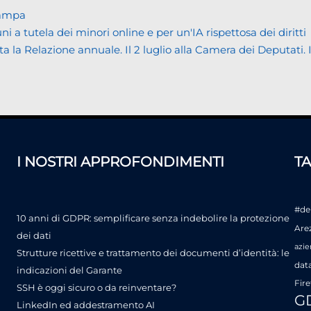
tampa
tutela dei minori online e per un'IA rispettosa dei diritti
Relazione annuale. Il 2 luglio alla Camera dei Deputati. Il bi
I NOSTRI APPROFONDIMENTI
T
#de
10 anni di GDPR: semplificare senza indebolire la protezione
Are
dei dati
azie
Strutture ricettive e trattamento dei documenti d’identità: le
dat
indicazioni del Garante
Fire
SSH è oggi sicuro o da reinventare?
G
LinkedIn ed addestramento AI