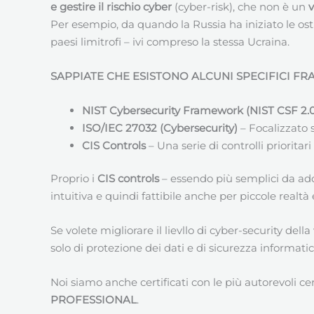
e gestire il rischio cyber
(cyber-risk), che non è un
Per esempio, da quando la Russia ha iniziato le ost
paesi limitrofi – ivi compreso la stessa Ucraina.
SAPPIATE CHE ESISTONO ALCUNI SPECIFICI F
NIST Cybersecurity Framework (NIST CSF 2.
ISO/IEC 27032 (Cybersecurity)
– Focalizzato s
CIS Controls
– Una serie di controlli prioritar
Proprio i
CIS controls
– essendo più semplici da ad
intuitiva e quindi fattibile anche per piccole realtà
Se volete migliorare il lievllo di cyber-security del
solo di protezione dei dati e di sicurezza informa
Noi siamo anche certificati con le più autorevoli c
PROFESSIONAL
.