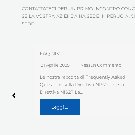
CONTATTATECI PER UN PRIMO INCONTRO CONOS
SE LA VOSTRA AZIENDA HA SEDE IN PERUGIA, 
SEDE.
Il tassello mancante della triade CIA
nto
26 Novembre 2024
Nessun Commento
Asked
Il titolo – pur evocando un vecchio film
’è la
cinese – riguarda invece la sicurezza ICT,…
Leggi …