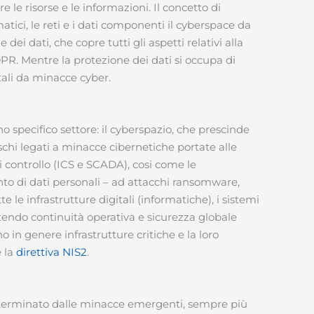
le risorse e le informazioni. Il concetto di
matici, le reti e i dati componenti il cyberspace da
dei dati, che copre tutti gli aspetti relativi alla
DPR. Mentre la protezione dei dati si occupa di
itali da minacce cyber.
o specifico settore: il cyberspazio, che prescinde
ischi legati a minacce cibernetiche portate alle
di controllo (ICS e SCADA), cosi come le
ento di dati personali – ad attacchi ransomware,
e le infrastrutture digitali (informatiche), i sistemi
ntendo continuità operativa e sicurezza globale
 in genere infrastrutture critiche e la loro
e la
direttiva NIS2
.
eterminato dalle minacce emergenti, sempre più