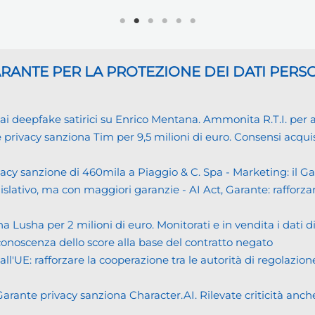
GARANTE
PER LA PROTEZIONE DEI DATI PERS
eepfake satirici su Enrico Mentana. Ammonita R.T.I. per alcu
cy sanziona Tim per 9,5 milioni di euro. Consensi acquisiti i
cy sanzione di 460mila a Piaggio & C. Spa - Marketing: il 
islativo, ma con maggiori garanzie - AI Act, Garante: rafforzare
usha per 2 milioni di euro. Monitorati e in vendita i dati 
noscenza dello score alla base del contratto negato
UE: rafforzare la cooperazione tra le autorità di regolazione
ante privacy sanziona Character.AI. Rilevate criticità anche n