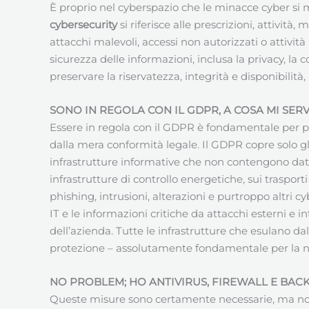
È proprio nel cyberspazio che le minacce cyber si m
cybersecurity
si riferisce alle prescrizioni, attività
attacchi malevoli, accessi non autorizzati o attività 
sicurezza delle informazioni, inclusa la privacy, la
preservare la riservatezza, integrità e disponibilità
SONO IN REGOLA CON IL GDPR, A COSA MI SER
Essere in regola con il GDPR è fondamentale per pr
dalla mera conformità legale. Il GDPR copre solo gli
infrastrutture informative che non contengono dati p
infrastrutture di controllo energetiche, sui traspor
phishing, intrusioni, alterazioni e purtroppo altri cy
IT e le informazioni critiche da attacchi esterni e
dell’azienda. Tutte le infrastrutture che esulano da
protezione – assolutamente fondamentale per la nos
NO PROBLEM; HO ANTIVIRUS, FIREWALL E BAC
Queste misure sono certamente necessarie, ma non