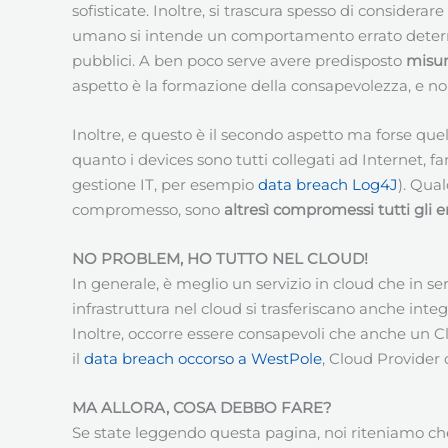
sofisticate. Inoltre, si trascura spesso di consider
umano si intende un comportamento errato determin
pubblici. A ben poco serve avere predisposto
misur
aspetto è la formazione della consapevolezza, e no
Inoltre, e questo è il secondo aspetto ma forse quel
quanto i devices sono tutti collegati ad Internet, fa
gestione IT, per esempio
data breach Log4J
). Qua
compromesso, sono
altresì compromessi tutti gli 
NO PROBLEM, HO TUTTO NEL CLOUD!
In generale, è meglio un servizio in cloud che in 
infrastruttura nel cloud si trasferiscano anche in
Inoltre, occorre essere consapevoli che anche un C
il
data breach occorso a WestPole
, Cloud Provider 
MA ALLORA, COSA DEBBO FARE?
Se state leggendo questa pagina, noi riteniamo che