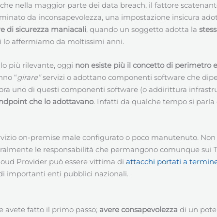
are che nella maggior parte dei data breach, il fattore scaten
ato da inconsapevolezza, una impostazione insicura adottata
e di sicurezza maniacali
, quando un soggetto adotta la
stes
i lo affermiamo da moltissimi anni.
lo più rilevante, oggi
non esiste più il concetto di perimetro 
nno “
girare”
servizi o adottano componenti software che dipen
lora uno di questi componenti software (o addirittura infrastru
endpoint che lo adottavano
. Infatti da qualche tempo si parla
servizio on-premise male configurato o poco manutenuto. Non s
tegralmente le responsabilità che permangono comunque sui Ti
loud Provider può essere vittima di
attacchi portati a termin
di importanti enti pubblici nazionali.
 avete fatto il primo passo;
avere consapevolezza
di un pote