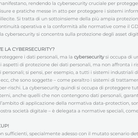
anifestano, rendendo la cybersecurity cruciale per proteggere 
, misure e pratiche messe in atto per proteggere i sistemi infor
illecite. Si tratta di un sottoinsieme della più ampia protezione 
 continuità operativa e la conformità alle normative come il G
, la cybersecurity si concentra sulla protezione degli asset dig
VE LA CYBERSECURITY?
oteggere i dati personali, ma la
cybersecurity
si occupa di un
 aspetti di protezione dei dati personali, ma non affronta i r
ersonali; si pensi, per esempio, a tutti i sistemi industriali 
ti ecc, che sono soggette – come peraltro i sistemi di trattam
ber-rischi. La cybersecurity quindi si occupa di proteggere tutt
 interni, anche quelli che non contengono dati personali, gara
ll’ambito di applicazione della normativa data-protection, sono
tra società digitale – è delegata a normative speciali, com
KUP!
 sufficienti, specialmente adesso con il mutato scenario d