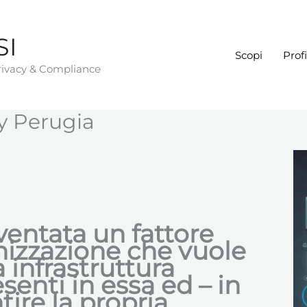
SI
Scopi
Profi
Privacy & Compliance
y Perugia
ventata un fattore
anizzazione che vuole
 infrastruttura
esenti in essa ed – in
tire la propria