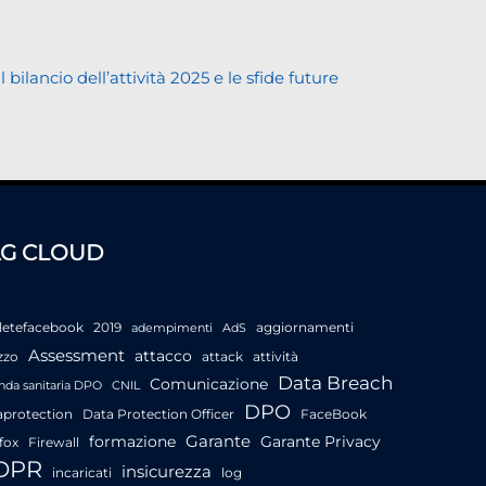
lancio dell’attività 2025 e le sfide future
AG CLOUD
letefacebook
2019
aggiornamenti
adempimenti
AdS
Assessment
attacco
zzo
attack
attività
Data Breach
Comunicazione
nda sanitaria DPO
CNIL
DPO
aprotection
Data Protection Officer
FaceBook
Garante
formazione
Garante Privacy
fox
Firewall
DPR
insicurezza
incaricati
log