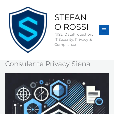
Vai
al
contenuto
STEFAN
O ROSSI
NIS2, DataProtection,
IT Security, Privacy &
Compliance
Consulente Privacy Siena