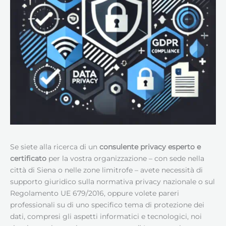
Se siete alla ricerca di un
consulente privacy esperto e
certificato
per la vostra organizzazione – con sede nella
città di Siena o nelle zone limitrofe – avete necessità di
supporto giuridico sulla normativa privacy nazionale o sul
Regolamento UE 679/2016, oppure volete pareri
professionali su di uno specifico tema di protezione dei
dati, compresi gli aspetti informatici e tecnologici, noi