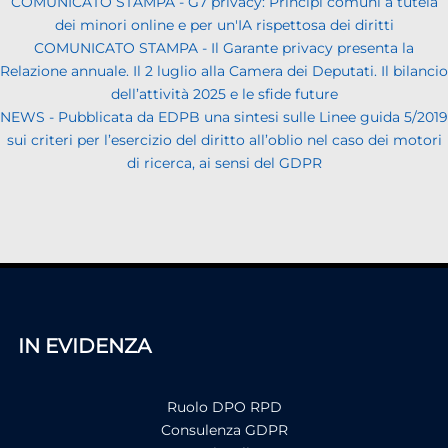
COMUNICATO STAMPA - G7 privacy: Principi comuni a tutela
dei minori online e per un'IA rispettosa dei diritti
COMUNICATO STAMPA - Il Garante privacy presenta la
Relazione annuale. Il 2 luglio alla Camera dei Deputati. Il bilancio
dell’attività 2025 e le sfide future
NEWS - Pubblicata da EDPB una sintesi sulle Linee guida 5/2019
sui criteri per l’esercizio del diritto all’oblio nel caso dei motori
di ricerca, ai sensi del GDPR
IN EVIDENZA
Ruolo DPO RPD
Consulenza GDPR