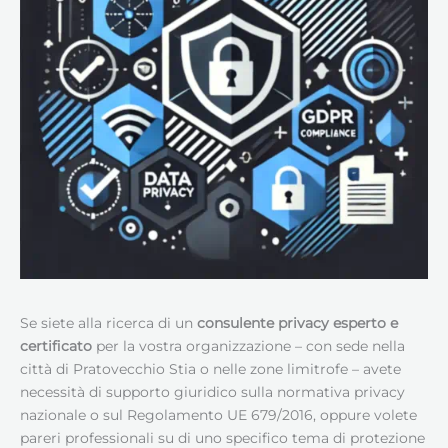
Se siete alla ricerca di un
consulente privacy esperto e
certificato
per la vostra organizzazione – con sede nella
città di Pratovecchio Stia o nelle zone limitrofe – avete
necessità di supporto giuridico sulla normativa privacy
nazionale o sul Regolamento UE 679/2016, oppure volete
pareri professionali su di uno specifico tema di protezione