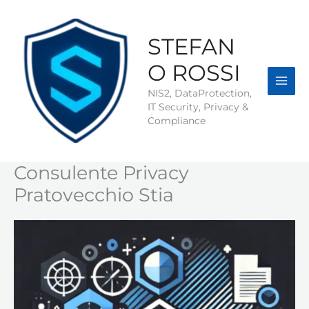
Vai
al
contenuto
STEFAN
O ROSSI
NIS2, DataProtection,
IT Security, Privacy &
Compliance
Consulente Privacy
Pratovecchio Stia