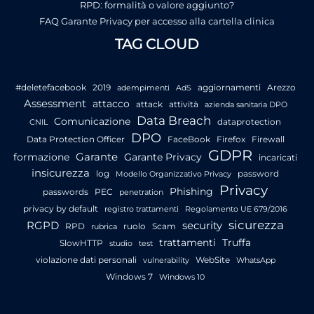
RPD: formalità o valore aggiunto?
FAQ Garante Privacy per accesso alla cartella clinica
TAG CLOUD
#deletefacebook
2019
aggiornamenti
Arezzo
adempimenti
AdS
Assessment
attacco
attack
attività
azienda sanitaria DPO
Data Breach
Comunicazione
dataprotection
CNIL
DPO
Data Protection Officer
FaceBook
Firefox
Firewall
GDPR
Garante
formazione
Garante Privacy
incaricati
insicurezza
log
password
Modello Organizzativo Privacy
Privacy
Phishing
passwords
PEC
penetration
privacy by default
registro trattamenti
Regolamento UE 679/2016
sicurezza
RGPD
security
RPD
ruolo
Scam
rubrica
trattamenti
Truffa
SlowHTTP
studio
test
violazione dati personali
WebSite
vulnerability
WhatsApp
Windows 7
Windows 10