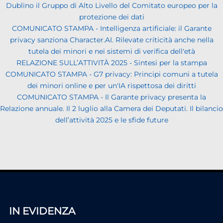
Dublino il Gruppo di Alto Livello del Comitato europeo per la
protezione dei dati
COMUNICATO STAMPA - Intelligenza artificiale: il Garante
privacy sanziona Character.AI. Rilevate criticità anche nella
tutela dei minori e nei sistemi di verifica dell'età
RELAZIONE SULL’ATTIVITÀ 2025 - Sintesi per la stampa
COMUNICATO STAMPA - G7 privacy: Principi comuni a tutela
dei minori online e per un'IA rispettosa dei diritti
COMUNICATO STAMPA - Il Garante privacy presenta la
Relazione annuale. Il 2 luglio alla Camera dei Deputati. Il bilancio
dell’attività 2025 e le sfide future
IN EVIDENZA