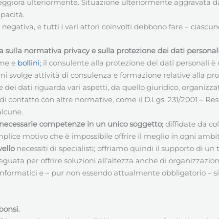
peggiora ulteriormente. Situazione ulteriormente aggravata dal
pacità.
egativa, e tutti i vari attori coinvolti debbono fare – ciascuno
 sulla normativa privacy e sulla protezione dei dati personal
rme e
bollini
; il consulente alla protezione dei dati personali
ni svolge attività di consulenza e formazione relative alla pro
dei dati riguarda vari aspetti, da quello giuridico, organizzat
di contatto con altre normative, come il D.Lgs. 231/2001 – Res
alcune.
necessarie competenze in un unico soggetto
; diffidate da c
mplice motivo che è impossibile offrire il meglio in ogni ambi
vello
necessiti di specialisti; offriamo quindi il supporto di un 
uata per offrire soluzioni all’altezza anche di organizzazion
 informatici e – pur non essendo attualmente obbligatorio – 
bonsi
.