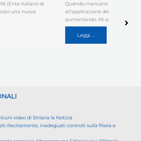
Quando mancano esattamente 30 giorni
Quale Tit
all’applicazione del GDPR, la tensione stà
impatto G
aumentando. Mi scrive un…
commerci
Leggi …
Legg
ONALI
ni video di Striscia la Notizia
llecitamente, inadeguati controlli sulla filiera e