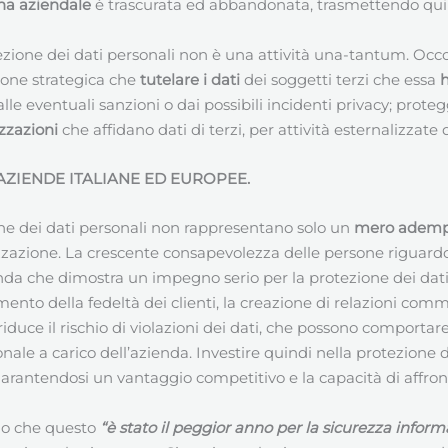
ina aziendale
è trascurata ed abbandonata, trasmettendo quin
zione dei dati personali non è una attività una-tantum. Occ
ione strategica che
tutelare i dati
dei soggetti terzi che essa
h
le eventuali sanzioni o dai possibili incidenti privacy; proteg
zzazioni
che affidano dati di terzi, per attività esternalizzate
ZIENDE ITALIANE ED EUROPEE.
one dei dati personali non rappresentano solo un
mero ademp
zzazione. La crescente consapevolezza delle persone riguardo 
enda che dimostra un impegno serio per la protezione dei dati d
della fedeltà dei clienti, la creazione di relazioni commerc
 riduce il rischio di violazioni dei dati, che possono comporta
nale a carico dell’azienda. Investire quindi nella protezione dei
garantendosi un vantaggio competitivo e la capacità di affront
amo che questo
“è stato il peggior anno per la sicurezza inform