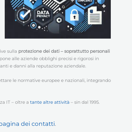
ive sulla
protezione dei dati – soprattutto personali
one alle aziende obblighi precisi e rigorosi in
anti e danni alla reputazione aziendale.
pettare le normative europee e nazionali, integrando
a IT – oltre a
tante altre attività
– sin dal 1995.
pagina dei contatti
.