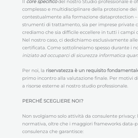
Il
core specifico
del nostro Studio professionale è o
complesso e multidisciplinare della protezione dei
contestualmente alla formazione dataprotection – pe
strumenti di trattamento, sia per imprese private 
crediamo che sia difficile eccellere in tutti i campi 
Nel nostro caso, ci dedichiamo esclusivamente alle 
certificata. Come sottolineiamo spesso durante i no
iniziato ad occuparci di sicurezza informatica q
Per noi, la
riservatezza è un requisito fondamental
primo incontro alla valutazione finale. Per motivi di
a risorse esterne al nostro studio professionale.
PERCHÉ SCEGLIERE NOI?
Non svolgiamo solo attività da consulente privacy:
normativa, oltre che i maggiori frameworks data-pro
consulenza che garantisce: