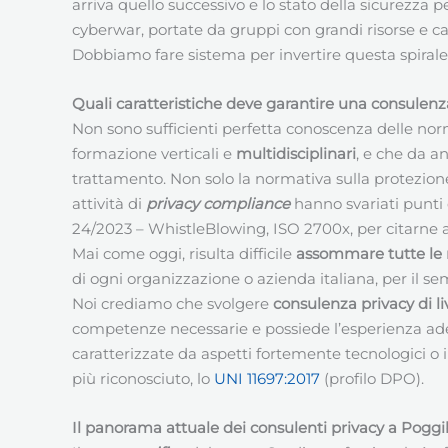
arriva quello successivo e lo stato della sicurezza 
cyberwar, portate da gruppi con grandi risorse e ca
Dobbiamo fare sistema per invertire questa spirale n
Quali caratteristiche deve garantire una consulenza
Non sono sufficienti perfetta conoscenza delle no
formazione verticali e
multidisciplinari
, e che da an
trattamento. Non solo la normativa sulla protezione 
attività di
privacy compliance
hanno svariati punti 
24/2023 – WhistleBlowing, ISO 2700x, per citarne 
Mai come oggi, risulta difficile
assommare tutte le 
di ogni organizzazione o azienda italiana, per il se
Noi crediamo che svolgere
consulenza privacy di li
competenze necessarie e possiede l’esperienza adeg
caratterizzate da aspetti fortemente tecnologici o
più riconosciuto, lo
UNI 11697:2017
(profilo DPO).
Il panorama attuale dei consulenti privacy a Poggi