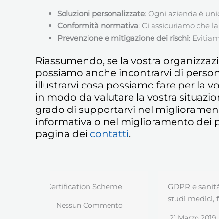
Soluzioni personalizzate
: Ogni azienda è uni
Conformità normativa
: Ci assicuriamo che l
Prevenzione e mitigazione dei rischi
: Evitia
Riassumendo, se la vostra organizzaz
possiamo anche incontrarvi di persona
illustrarvi cosa possiamo fare per la 
in modo da valutare la vostra situazi
grado di supportarvi nel miglioramento 
informativa o nel miglioramento dei pr
pagina dei
contatti
.
Scheme
GDPR e sanità, le regole del Garante per
studi medici, farmacie ed aziende sanitari
mento
21 Marzo 2019
Nessun Commento