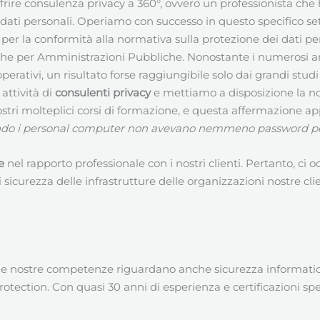
ffrire consulenza privacy a 360°, ovvero un professionista c
 dati personali. Operiamo con successo in questo specifico se
r la conformità alla normativa sulla protezione dei dati pers
che per Amministrazioni Pubbliche. Nonostante i numerosi amb
operativi, un risultato forse raggiungibile solo dai grandi stud
attività di
consulenti privacy
e mettiamo a disposizione la n
stri molteplici corsi di formazione, e questa affermazione app
uando i personal computer non avevano nemmeno password pe
e
nel rapporto professionale con i nostri clienti. Pertanto, ci 
 sicurezza delle infrastrutture delle organizzazioni nostre clie
 le nostre competenze riguardano anche sicurezza informatica
tection. Con quasi 30 anni di esperienza e certificazioni spec