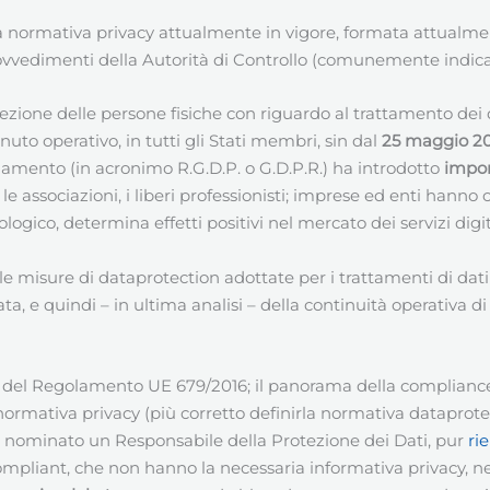
a normativa privacy attualmente in vigore, formata attualm
vvedimenti della Autorità di Controllo (comunemente indica
tezione delle persone fisiche con riguardo al trattamento dei da
nuto operativo, in tutti gli Stati membri, sin dal
25 maggio 2
olamento (in acronimo R.G.D.P. o G.D.P.R.) ha introdotto
impor
i, le associazioni, i liberi professionisti; imprese ed enti ha
logico, determina effetti positivi nel mercato dei servizi digi
 le misure di dataprotection adottate per i trattamenti di da
ata, e quindi – in ultima analisi – della continuità operativa di 
ne del Regolamento UE 679/2016; il panorama della compliance
normativa privacy (più corretto definirla normativa dataprote
 nominato un Responsabile della Protezione dei Dati, pur
ri
mpliant, che non hanno la necessaria informativa privacy, ne