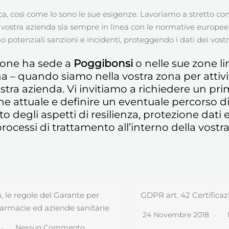
ca, così come lo sono le sue esigenze. Lavoriamo a stretto con
a vostra azienda sia sempre in linea con le normative europee 
mo potenziali sanzioni e incidenti, proteggendo i dati dei vostr
ione ha sede a
Poggibonsi
o nelle sue zone li
 – quando siamo nella vostra zona per attivit
vostra azienda. Vi invitiamo a richiedere un pr
one attuale e definire un eventuale percorso
degli aspetti di resilienza, protezione dati e 
ocessi di trattamento all’interno della vostra
GDPR art. 42 Certificazione
e
24 Novembre 2018
Nessun Commento