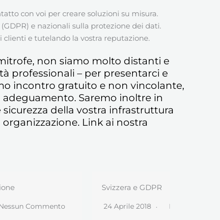
tatto con voi per creare soluzioni su misura.
(GDPR) e nazionali sulla protezione dei dati.
i clienti e tutelando la vostra reputazione.
mitrofe, non siamo molto distanti e
à professionali – per presentarci e
imo incontro gratuito e non vincolante,
 di adeguamento. Saremo inoltre in
sicurezza della vostra infrastruttura
 organizzazione. Link ai nostra
Svizzera e GDPR
Studi Co
24 Aprile 2018
Nessun Commento
21 Aprile