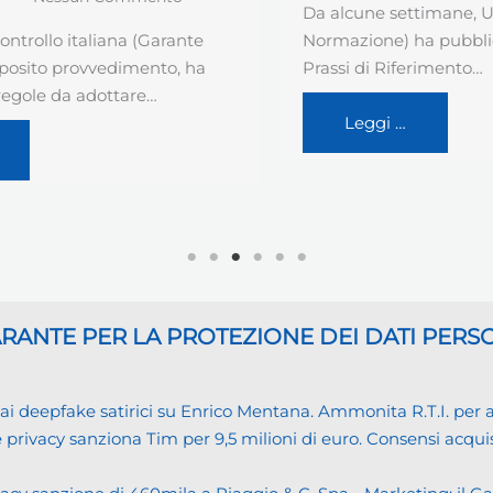
Da alcune settimane, UNI (Ente Italiano di
Normazione) ha pubblicato una nuova
Prassi di Riferimento…
Leggi …
GARANTE
PER LA PROTEZIONE DEI DATI PERS
eepfake satirici su Enrico Mentana. Ammonita R.T.I. per alcu
cy sanziona Tim per 9,5 milioni di euro. Consensi acquisiti i