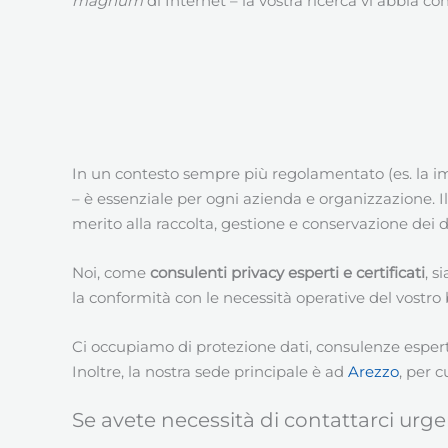
magnum
di Internet – la vostra ricerca vi abbia co
In un contesto sempre più regolamentato (es. la im
– è essenziale per ogni azienda e organizzazione. I
merito alla raccolta, gestione e conservazione dei 
Noi, come
consulenti privacy esperti e certificati
, s
la conformità con le necessità operative del vostro 
Ci occupiamo di protezione dati, consulenze esperte
Inoltre, la nostra sede principale è ad
Arezzo
, per 
Se avete necessità di contattarci urge