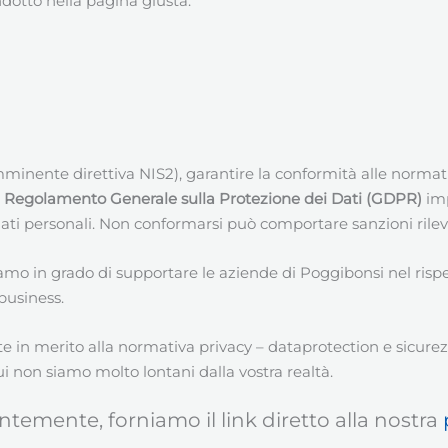
ndotto nella pagina giusta.
minente direttiva NIS2), garantire la conformità alle normat
l
Regolamento Generale sulla Protezione dei Dati (GDPR)
imp
dati personali. Non conformarsi può comportare sanzioni rilev
iamo in grado di supportare le aziende di Poggibonsi nel ris
business.
 in merito alla normativa privacy – dataprotection e sicurezz
cui non siamo molto lontani dalla vostra realtà.
ntemente, forniamo il link diretto alla nostra