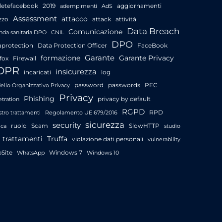
letefacebook
2019
aggiornamenti
adempimenti
AdS
Assessment
attacco
zzo
attack
attività
Data Breach
Comunicazione
nda sanitaria DPO
CNIL
DPO
aprotection
Data Protection Officer
FaceBook
Garante
formazione
Garante Privacy
fox
Firewall
DPR
insicurezza
incaricati
log
password
passwords
PEC
llo Organizzativo Privacy
Privacy
Phishing
privacy by default
tration
RGPD
RPD
stro trattamenti
Regolamento UE 679/2016
sicurezza
security
ruolo
Scam
SlowHTTP
ica
studio
trattamenti
Truffa
violazione dati personali
vulnerability
Site
Windows 7
WhatsApp
Windows 10