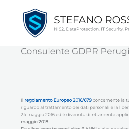
Vai
al
STEFANO ROS
contenuto
NIS2, DataProtection, IT Security, 
Consulente GDPR Perug
Il
regolamento
Europeo
2016/679
concernente la tu
riguardo al trattamento dei dati personali e la libera 
24 maggio 2016 ed è divenuto direttamente applicab
maggio 2018
.
Da allora sono trascorsi oltre 6 ANNI
e alcune azie