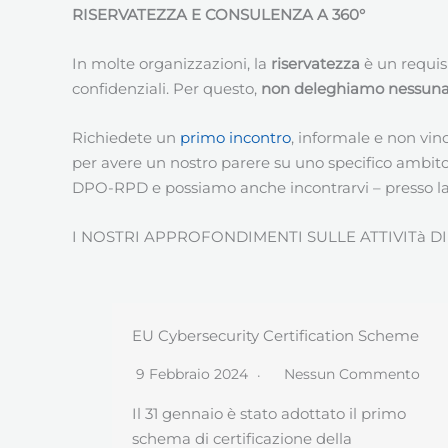
RISERVATEZZA E CONSULENZA A 360°
In molte organizzazioni, la
riservatezza
è un requis
confidenziali. Per questo,
non deleghiamo nessuna a
Richiedete un
primo incontro
, informale e non vin
per avere un nostro parere su uno specifico ambito
DPO-RPD e possiamo anche incontrarvi – presso la v
I NOSTRI APPROFONDIMENTI SULLE ATTIVITà D
Scheme
GDPR e sanità, le regole del Garante per
studi medici, farmacie ed aziende sanitari
mento
21 Marzo 2019
Nessun Commento
rimo
L’Autorità di Controllo italiana (Garante