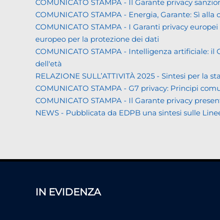
COMUNICATO STAMPA - Il Garante privacy sanziona L
COMUNICATO STAMPA - Energia, Garante: Sì alla co
COMUNICATO STAMPA - I Garanti privacy europei all'
europeo per la protezione dei dati
COMUNICATO STAMPA - Intelligenza artificiale: il Gar
dell'età
RELAZIONE SULL’ATTIVITÀ 2025 - Sintesi per la s
COMUNICATO STAMPA - G7 privacy: Principi comuni a 
COMUNICATO STAMPA - Il Garante privacy presenta la 
NEWS - Pubblicata da EDPB una sintesi sulle Linee gui
IN EVIDENZA