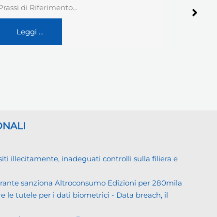
aumentando. Mi scrive un…
commerci
Leggi …
Legg
ONALI
llecitamente, inadeguati controlli sulla filiera e
Garante sanziona Altroconsumo Edizioni per 280mila
 le tutele per i dati biometrici - Data breach, il