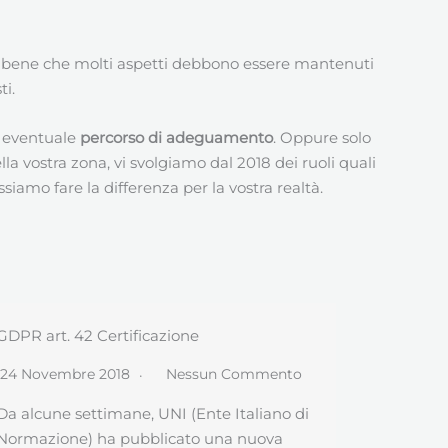
 bene che molti aspetti debbono essere mantenuti
ti.
un eventuale
percorso di adeguamento
. Oppure solo
 vostra zona, vi svolgiamo dal 2018 dei ruoli quali
amo fare la differenza per la vostra realtà.
Svizzera e GDPR
Studi Co
24 Aprile 2018
Nessun Commento
21 Aprile
Quando mancano esattamente 30 giorni
Quale Tit
all’applicazione del GDPR, la tensione stà
impatto G