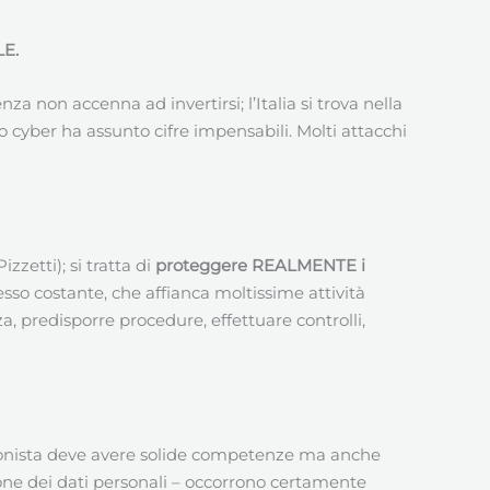
E.
a non accenna ad invertirsi; l’Italia si trova nella
co cyber ha assunto cifre impensabili. Molti attacchi
zzetti); si tratta di
proteggere REALMENTE i
sso costante, che affianca moltissime attività
 predisporre procedure, effettuare controlli,
sionista deve avere solide competenze ma anche
ione dei dati personali – occorrono certamente