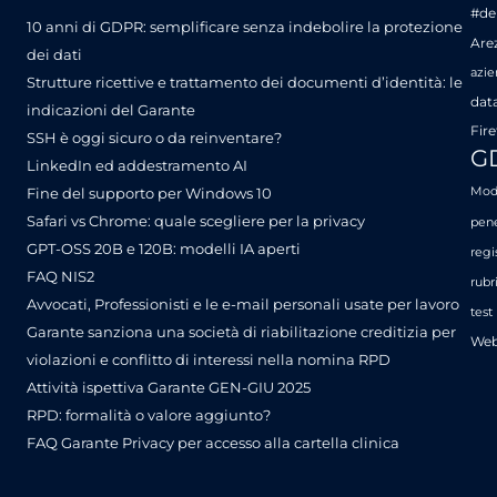
#de
10 anni di GDPR: semplificare senza indebolire la protezione
Are
dei dati
azie
Strutture ricettive e trattamento dei documenti d’identità: le
dat
indicazioni del Garante
Fire
SSH è oggi sicuro o da reinventare?
G
LinkedIn ed addestramento AI
Fine del supporto per Windows 10
Mode
Safari vs Chrome: quale scegliere per la privacy
pene
GPT-OSS 20B e 120B: modelli IA aperti
regi
FAQ NIS2
rubr
Avvocati, Professionisti e le e-mail personali usate per lavoro
test
Garante sanziona una società di riabilitazione creditizia per
Web
violazioni e conflitto di interessi nella nomina RPD
Attività ispettiva Garante GEN-GIU 2025
RPD: formalità o valore aggiunto?
FAQ Garante Privacy per accesso alla cartella clinica