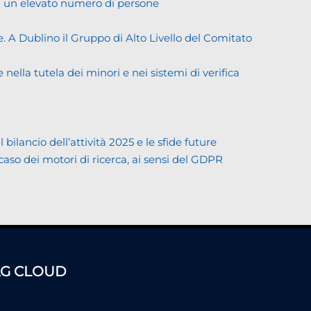
di un elevato numero di persone
. A Dublino il Gruppo di Alto Livello del Comitato
ella tutela dei minori e nei sistemi di verifica
lancio dell’attività 2025 e le sfide future
 caso dei motori di ricerca, ai sensi del GDPR
AG CLOUD