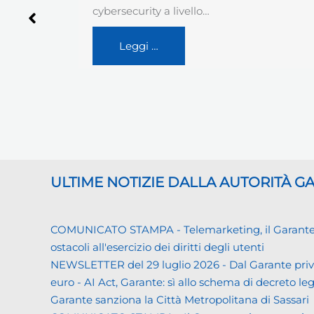
Privacy), in apposito provvedimento, ha
specificato le regole da adottare…
Leggi …
ULTIME NOTIZIE DALLA AUTORITÀ 
COMUNICATO STAMPA - Telemarketing, il Garante priva
ostacoli all'esercizio dei diritti degli utenti
NEWSLETTER del 29 luglio 2026 - Dal Garante priva
euro - AI Act, Garante: sì allo schema di decreto leg
Garante sanziona la Città Metropolitana di Sassari