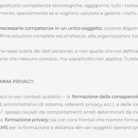
prattutto competenze tecnologiche; oggigiorno, tutti i trat
te, specialmente se si vogliono valutare e gestire i rischi a
necessarie competenze in un unico soggetto
; occorre dispor
ire soluzioni complete ed all’altezza, alle organizzazioni ita
a reale tutela dei dati personali, e non quella che noi defi
 che nessuno conosce, ma soprattutto non applica. Tutelare 
MMA PRIVACY.
 in vari contesti pubblici – la
formazione della consapevol
i
, amministratori di sistema, referenti privacy, ecc.) e delle
cy”, spesso causati da comportamenti errati determinati da i
la
formazione privacy
, sia con corsi frontali che tramite for
 LMS
per la formazione a distanza dei vari soggetti operanti pre