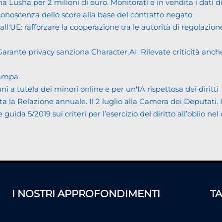
usha per 2 milioni di euro. Monitorati e in vendita i dati 
noscenza dello score alla base del contratto negato
UE: rafforzare la cooperazione tra le autorità di regolazione
ante privacy sanziona Character.AI. Rilevate criticità anche n
tampa
tutela dei minori online e per un'IA rispettosa dei diritti
Relazione annuale. Il 2 luglio alla Camera dei Deputati. Il bi
da 5/2019 sui criteri per l’esercizio del diritto all’oblio nel
I NOSTRI APPROFONDIMENTI
T