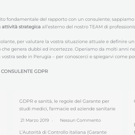
ito fondamentale del rapporto con un consulente; sappiamo
ttività strategica
all’esterno del nostro TEAM di professionis
colante, per valutare la vostra situazione attuale e definire 
 che genera dubbi ed incertezze. Operiamo da molti anni nella
ostra sede in Perugia – per conoscerci e spiegarvi come possi
I
CONSULENTE GDPR
GDPR art. 42 Certificazione
e
24 Novembre 2018
Nessun Commento
Da alcune settimane, UNI (Ente Italiano di
Normazione) ha pubblicato una nuova