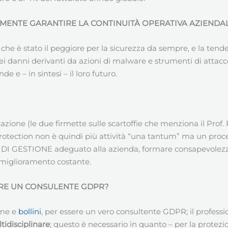
MENTE GARANTIRE LA CONTINUITÀ OPERATIVA AZIENDAL
che è stato il peggiore per la sicurezza da sempre, e la tendenz
 dei danni derivanti da azioni di malware e strumenti di attac
e e – in sintesi – il loro futuro.
ione (le due firmette sulle scartoffie che menziona il Prof. Pi
rotection non è quindi più attività “una tantum” ma un proce
 DI GESTIONE adeguato alla azienda, formare consapevolezza,
l miglioramento costante.
ERE UN CONSULENTE GDPR?
rme e
bollini
, per essere un vero consultente GDPR; il profes
tidisciplinare
; questo è necessario in quanto – per la protez