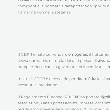
compliant alla normativa dataprotection oppure h
forma ma non nella sostanza.
Il GDPR è nato per rendere
omogeneo
il trattame
aveva normative di tutela dei dati personali
divers
europee, necessaria a governare ed incentivare il
m
Inoltre il GDPR è necessario per
ridare fiducia ai 
accaduti a loro danno.
Il Regolamento Europeo 679/2016 ha portato
signi
associazioni, i liberi professionisti; imprese, organ
regole sono previste sanzioni sino a 20 milioni di e