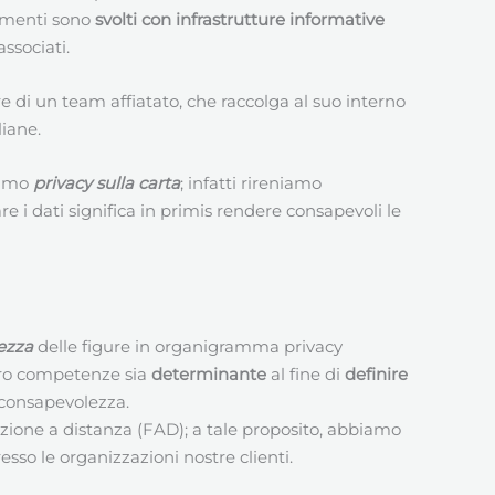
tamenti sono
svolti con infrastrutture informative
ssociati.
re di un team affiatato, che raccolga al suo interno
liane.
niamo
privacy sulla carta
; infatti rireniamo
i dati significa in primis rendere consapevoli le
ezza
delle figure in organigramma privacy
 loro competenze sia
determinante
al fine di
definire
nconsapevolezza.
mazione a distanza (FAD); a tale proposito, abbiamo
sso le organizzazioni nostre clienti.