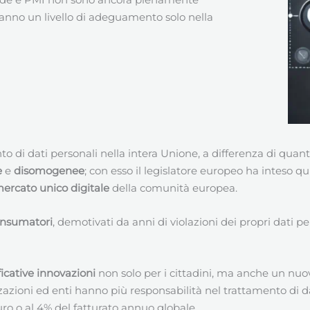
anno un livello di adeguamento solo nella
nto di dati personali nella intera Unione, a differenza di q
e
e
disomogenee
; con esso il legislatore europeo ha inteso q
ercato unico digitale
della comunità europea.
consumatori
, demotivati da anni di violazioni dei propri dati p
ficative innovazioni
non solo per i cittadini, ma anche un nuov
izzazioni ed enti hanno più responsabilità nel trattamento di d
uro o al 4% del fatturato annuo globale.