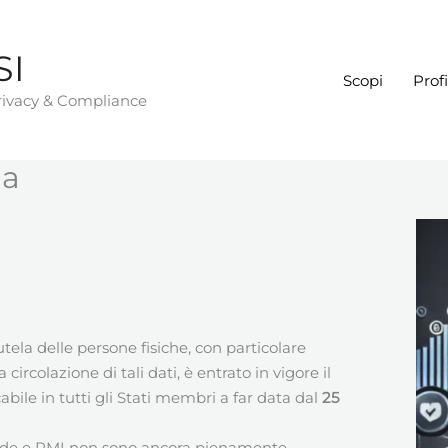
SI
Scopi
Profi
Privacy & Compliance
ia
tela delle persone fisiche, con particolare
circolazione di tali dati, è entrato in vigore il
ile in tutti gli Stati membri a far data dal
25
nde e PMI non sono ancora pienamente