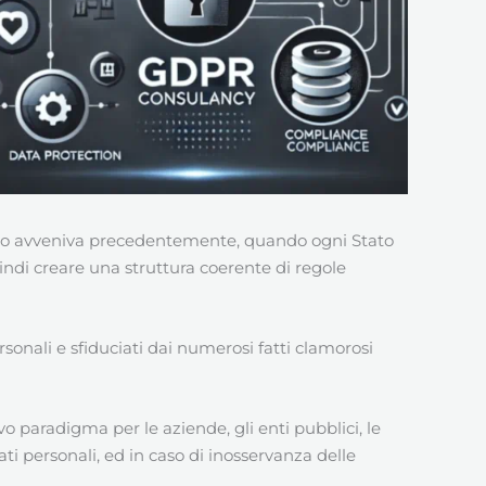
uanto avveniva precedentemente, quando ogni Stato
uindi creare una struttura coerente di regole
ersonali e sfiduciati dai numerosi fatti clamorosi
o paradigma per le aziende, gli enti pubblici, le
ati personali, ed in caso di inosservanza delle