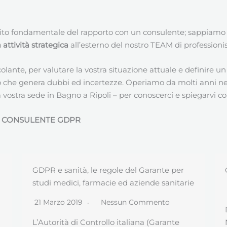
ito fondamentale del rapporto con un consulente; sappiamo
ttività strategica
all’esterno del nostro TEAM di professionis
colante, per valutare la vostra situazione attuale e definire 
 che genera dubbi ed incertezze. Operiamo da molti anni nella
ostra sede in Bagno a Ripoli – per conoscerci e spiegarvi com
I
CONSULENTE GDPR
GDPR art. 42 Certificazione
e
24 Novembre 2018
Nessun Commento
Da alcune settimane, UNI (Ente Italiano di
Normazione) ha pubblicato una nuova