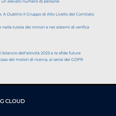
di un elevato numero di persone
. A Dublino il Gruppo di Alto Livello del Comitato
ella tutela dei minori e nei sistemi di verifica
lancio dell’attività 2025 e le sfide future
 caso dei motori di ricerca, ai sensi del GDPR
AG CLOUD