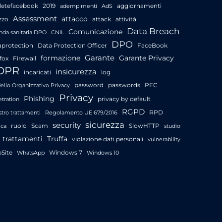
letefacebook
2019
aggiornamenti
adempimenti
AdS
Assessment
attacco
zzo
attack
attività
Data Breach
Comunicazione
nda sanitaria DPO
CNIL
DPO
aprotection
Data Protection Officer
FaceBook
Garante
formazione
Garante Privacy
fox
Firewall
DPR
insicurezza
incaricati
log
password
passwords
PEC
llo Organizzativo Privacy
Privacy
Phishing
privacy by default
tration
RGPD
RPD
stro trattamenti
Regolamento UE 679/2016
sicurezza
security
ruolo
Scam
SlowHTTP
ica
studio
trattamenti
Truffa
violazione dati personali
vulnerability
Site
Windows 7
WhatsApp
Windows 10