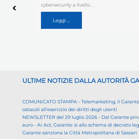
Privacy), in apposito provvedimento, ha
specificato le regole da adottare…
Leggi …
ULTIME NOTIZIE DALLA AUTORITÀ 
COMUNICATO STAMPA - Telemarketing, il Garante priva
ostacoli all'esercizio dei diritti degli utenti
NEWSLETTER del 29 luglio 2026 - Dal Garante priva
euro - AI Act, Garante: sì allo schema di decreto leg
Garante sanziona la Città Metropolitana di Sassari