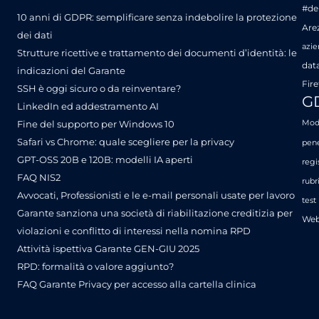
#de
10 anni di GDPR: semplificare senza indebolire la protezione
Are
dei dati
azie
Strutture ricettive e trattamento dei documenti d’identità: le
dat
indicazioni del Garante
Fire
SSH è oggi sicuro o da reinventare?
G
LinkedIn ed addestramento AI
Fine del supporto per Windows 10
Mode
Safari vs Chrome: quale scegliere per la privacy
pene
GPT-OSS 20B e 120B: modelli IA aperti
regi
FAQ NIS2
rubr
Avvocati, Professionisti e le e-mail personali usate per lavoro
test
Garante sanziona una società di riabilitazione creditizia per
Web
violazioni e conflitto di interessi nella nomina RPD
Attività ispettiva Garante GEN-GIU 2025
RPD: formalità o valore aggiunto?
FAQ Garante Privacy per accesso alla cartella clinica