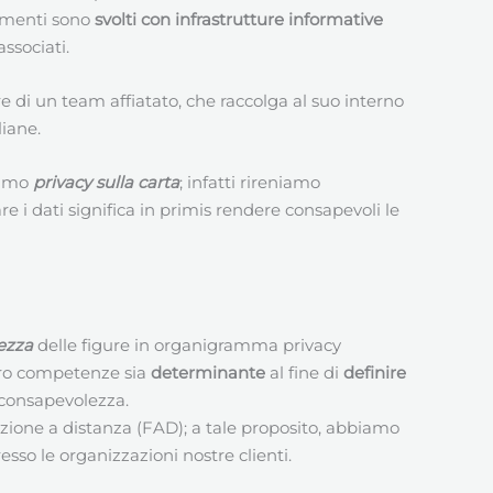
tamenti sono
svolti con infrastrutture informative
ssociati.
re di un team affiatato, che raccolga al suo interno
liane.
niamo
privacy sulla carta
; infatti rireniamo
i dati significa in primis rendere consapevoli le
ezza
delle figure in organigramma privacy
 loro competenze sia
determinante
al fine di
definire
nconsapevolezza.
mazione a distanza (FAD); a tale proposito, abbiamo
sso le organizzazioni nostre clienti.