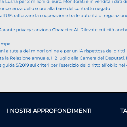
usha per 2 milioni di euro. Monitorati e in vendita i dati 
noscenza dello score alla base del contratto negato
UE: rafforzare la cooperazione tra le autorità di regolazione
ante privacy sanziona Character.AI. Rilevate criticità anche n
tampa
tutela dei minori online e per un'IA rispettosa dei diritti
Relazione annuale. Il 2 luglio alla Camera dei Deputati. Il bi
da 5/2019 sui criteri per l’esercizio del diritto all’oblio nel
I NOSTRI APPROFONDIMENTI
T