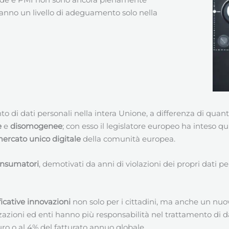
anno un livello di adeguamento solo nella
nto di dati personali nella intera Unione, a differenza di q
e
e
disomogenee
; con esso il legislatore europeo ha inteso q
ercato unico digitale
della comunità europea.
consumatori
, demotivati da anni di violazioni dei propri dati p
ficative innovazioni
non solo per i cittadini, ma anche un nuov
izzazioni ed enti hanno più responsabilità nel trattamento di d
uro o al 4% del fatturato annuo globale.