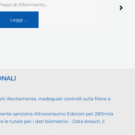
aumentando. Mi scrive un…
commerci
Leggi …
Legg
ONALI
llecitamente, inadeguati controlli sulla filiera e
Garante sanziona Altroconsumo Edizioni per 280mila
 le tutele per i dati biometrici - Data breach, il