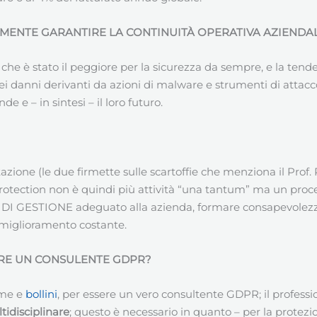
MENTE GARANTIRE LA CONTINUITÀ OPERATIVA AZIENDAL
che è stato il peggiore per la sicurezza da sempre, e la tendenz
 dei danni derivanti da azioni di malware e strumenti di attac
e e – in sintesi – il loro futuro.
ione (le due firmette sulle scartoffie che menziona il Prof. Pi
rotection non è quindi più attività “una tantum” ma un proce
 DI GESTIONE adeguato alla azienda, formare consapevolezza,
l miglioramento costante.
ERE UN CONSULENTE GDPR?
rme e
bollini
, per essere un vero consultente GDPR; il profes
tidisciplinare
; questo è necessario in quanto – per la protez