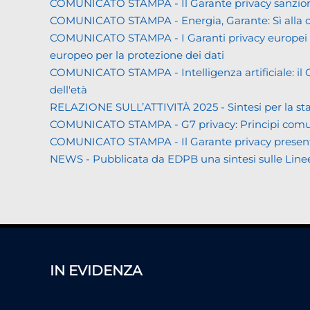
COMUNICATO STAMPA - Il Garante privacy sanziona L
COMUNICATO STAMPA - Energia, Garante: Sì alla co
COMUNICATO STAMPA - I Garanti privacy europei all'
europeo per la protezione dei dati
COMUNICATO STAMPA - Intelligenza artificiale: il Gar
dell'età
RELAZIONE SULL’ATTIVITÀ 2025 - Sintesi per la s
COMUNICATO STAMPA - G7 privacy: Principi comuni a 
COMUNICATO STAMPA - Il Garante privacy presenta la 
NEWS - Pubblicata da EDPB una sintesi sulle Linee gui
IN EVIDENZA