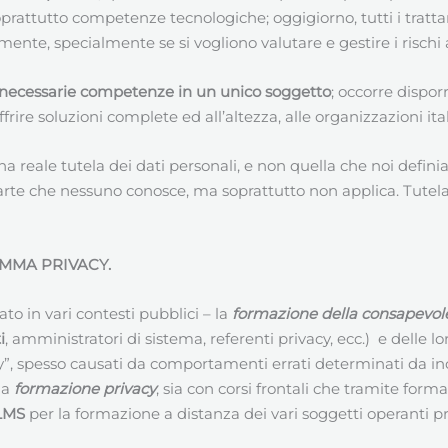
prattutto competenze tecnologiche; oggigiorno, tutti i trat
te, specialmente se si vogliono valutare e gestire i rischi a
necessarie competenze in un unico soggetto
; occorre dispor
ire soluzioni complete ed all’altezza, alle organizzazioni ita
a reale tutela dei dati personali, e non quella che noi defi
 che nessuno conosce, ma soprattutto non applica. Tutelare 
MMA PRIVACY.
 in vari contesti pubblici – la
formazione della consapevol
i
, amministratori di sistema, referenti privacy, ecc.) e delle
cy”, spesso causati da comportamenti errati determinati da i
la
formazione privacy
, sia con corsi frontali che tramite for
 LMS
per la formazione a distanza dei vari soggetti operanti pre