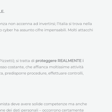
E.
a non accenna ad invertirsi; l’Italia si trova nella
co cyber ha assunto cifre impensabili. Molti attacchi
zzetti); si tratta di
proteggere REALMENTE i
sso costante, che affianca moltissime attività
 predisporre procedure, effettuare controlli,
sionista deve avere solide competenze ma anche
ione dei dati personali – occorrono certamente