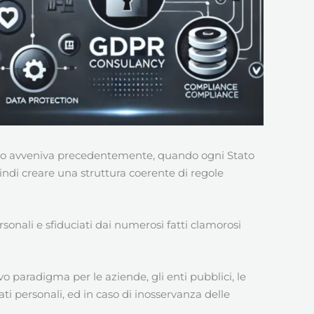
uanto avveniva precedentemente, quando ogni Stato
uindi creare una struttura coerente di regole
ersonali e sfiduciati dai numerosi fatti clamorosi
o paradigma per le aziende, gli enti pubblici, le
ati personali, ed in caso di inosservanza delle