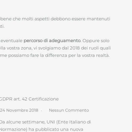
 bene che molti aspetti debbono essere mantenuti
ti.
un eventuale
percorso di adeguamento
. Oppure solo
 vostra zona, vi svolgiamo dal 2018 dei ruoli quali
e possiamo fare la differenza per la vostra realtà.
Svizzera e GDPR
Studi Co
24 Aprile 2018
Nessun Commento
21 Aprile
Quando mancano esattamente 30 giorni
Quale Tit
all’applicazione del GDPR, la tensione stà
impatto G