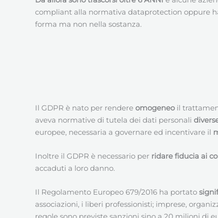
compliant alla normativa dataprotection oppure h
forma ma non nella sostanza.
Il GDPR è nato per rendere
omogeneo
il trattame
aveva normative di tutela dei dati personali
divers
europee, necessaria a governare ed incentivare il
m
Inoltre il GDPR è necessario per
ridare fiducia ai 
accaduti a loro danno.
Il Regolamento Europeo 679/2016 ha portato
signi
associazioni, i liberi professionisti; imprese, organ
regole sono previste sanzioni sino a 20 milioni di e