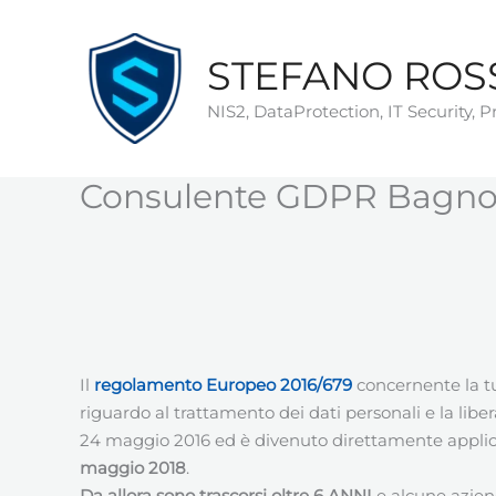
Vai
al
STEFANO ROS
contenuto
NIS2, DataProtection, IT Security, 
Consulente GDPR Bagno 
Il
regolamento
Europeo
2016/679
concernente la tu
riguardo al trattamento dei dati personali e la libera 
24 maggio 2016 ed è divenuto direttamente applicab
maggio 2018
.
Da allora sono trascorsi oltre 6 ANNI
e alcune azie