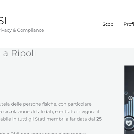
SI
Scopi
Profi
Privacy & Compliance
a Ripoli
tela delle persone fisiche, con particolare
circolazione di tali dati, è entrato in vigore il
ile in tutti gli Stati membri a far data dal
25
nde e PMI non sono ancora pienamente