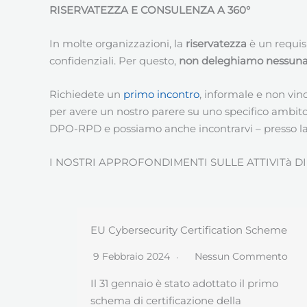
RISERVATEZZA E CONSULENZA A 360°
In molte organizzazioni, la
riservatezza
è un requis
confidenziali. Per questo,
non deleghiamo nessuna a
Richiedete un
primo incontro
, informale e non vin
per avere un nostro parere su uno specifico ambito
DPO-RPD e possiamo anche incontrarvi – presso la v
I NOSTRI APPROFONDIMENTI SULLE ATTIVITà D
Scheme
GDPR e sanità, le regole del Garante per
studi medici, farmacie ed aziende sanitari
mento
21 Marzo 2019
Nessun Commento
rimo
L’Autorità di Controllo italiana (Garante