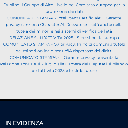
Dublino il Gruppo di Alto Livello del Comitato europeo per la
protezione dei dati
COMUNICATO STAMPA - Intelligenza artificiale: il Garante
privacy sanziona Character.AI. Rilevate criticità anche nella
tutela dei minori e nei sistemi di verifica dell'età
RELAZIONE SULL’ATTIVITÀ 2025 - Sintesi per la stampa
COMUNICATO STAMPA - G7 privacy: Principi comuni a tutela
dei minori online e per un'IA rispettosa dei diritti
COMUNICATO STAMPA - Il Garante privacy presenta la
Relazione annuale. Il 2 luglio alla Camera dei Deputati. Il bilancio
dell’attività 2025 e le sfide future
IN EVIDENZA