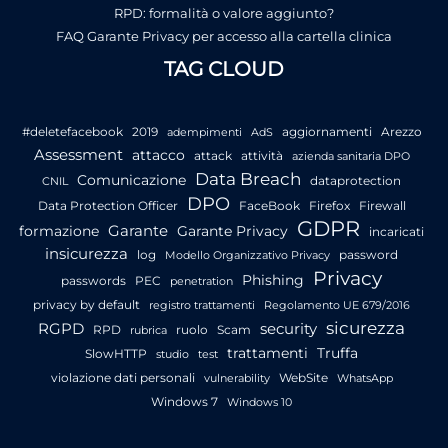
RPD: formalità o valore aggiunto?
FAQ Garante Privacy per accesso alla cartella clinica
TAG CLOUD
#deletefacebook
2019
aggiornamenti
Arezzo
adempimenti
AdS
Assessment
attacco
attack
attività
azienda sanitaria DPO
Data Breach
Comunicazione
dataprotection
CNIL
DPO
Data Protection Officer
FaceBook
Firefox
Firewall
GDPR
Garante
formazione
Garante Privacy
incaricati
insicurezza
log
password
Modello Organizzativo Privacy
Privacy
Phishing
passwords
PEC
penetration
privacy by default
registro trattamenti
Regolamento UE 679/2016
sicurezza
RGPD
security
RPD
ruolo
Scam
rubrica
trattamenti
Truffa
SlowHTTP
studio
test
violazione dati personali
WebSite
vulnerability
WhatsApp
Windows 7
Windows 10