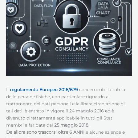
Il
regolamento
Europeo
2016/679
concernente la tutela
delle persone fisiche, con particolare riguardo al
trattamento dei dati personali e la libera circolazione di
tali dati, è entrato in vigore il 24 maggio 2016 ed è
divenuto direttamente applicabile in tutti gli Stati
membri a far data dal
25 maggio 2018
.
Da allora sono trascorsi oltre 6 ANNI
e alcune aziende e