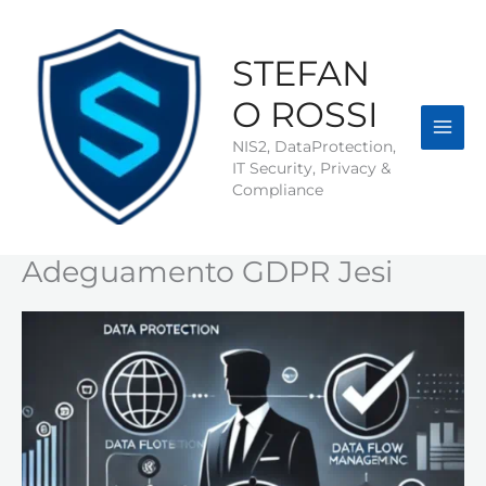
Vai
al
contenuto
STEFAN
O ROSSI
NIS2, DataProtection,
IT Security, Privacy &
Compliance
Adeguamento GDPR Jesi