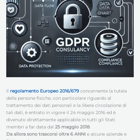
Il
regolamento
Europeo
2016/679
concernente la tutela
delle persone fisiche, con particolare riguardo al
trattamento dei dati personali e la libera circolazione di
tali dati, è entrato in vigore il 24 maggio 2016 ed è
divenuto direttamente applicabile in tutti gli Stati
membri a far data dal
25 maggio 2018
.
Da allora sono trascorsi oltre 6 ANNI
e alcune aziende e