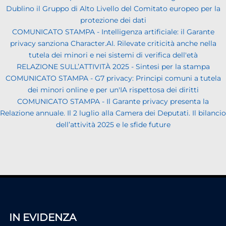
Dublino il Gruppo di Alto Livello del Comitato europeo per la
protezione dei dati
COMUNICATO STAMPA - Intelligenza artificiale: il Garante
privacy sanziona Character.AI. Rilevate criticità anche nella
tutela dei minori e nei sistemi di verifica dell'età
RELAZIONE SULL’ATTIVITÀ 2025 - Sintesi per la stampa
COMUNICATO STAMPA - G7 privacy: Principi comuni a tutela
dei minori online e per un'IA rispettosa dei diritti
COMUNICATO STAMPA - Il Garante privacy presenta la
Relazione annuale. Il 2 luglio alla Camera dei Deputati. Il bilancio
dell’attività 2025 e le sfide future
IN EVIDENZA