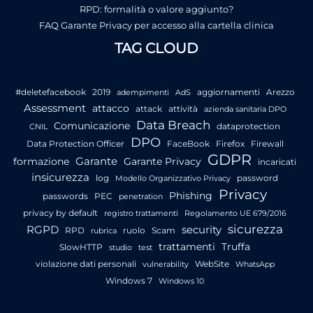
RPD: formalità o valore aggiunto?
FAQ Garante Privacy per accesso alla cartella clinica
TAG CLOUD
#deletefacebook
2019
aggiornamenti
Arezzo
adempimenti
AdS
Assessment
attacco
attack
attività
azienda sanitaria DPO
Data Breach
Comunicazione
dataprotection
CNIL
DPO
Data Protection Officer
FaceBook
Firefox
Firewall
GDPR
Garante
formazione
Garante Privacy
incaricati
insicurezza
log
password
Modello Organizzativo Privacy
Privacy
Phishing
passwords
PEC
penetration
privacy by default
registro trattamenti
Regolamento UE 679/2016
sicurezza
RGPD
security
RPD
ruolo
Scam
rubrica
trattamenti
Truffa
SlowHTTP
studio
test
violazione dati personali
WebSite
vulnerability
WhatsApp
Windows 7
Windows 10