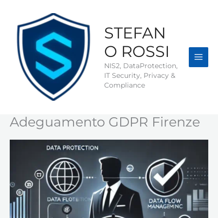
Vai
al
contenuto
STEFAN
O ROSSI
NIS2, DataProtection,
IT Security, Privacy &
Compliance
Adeguamento GDPR Firenze