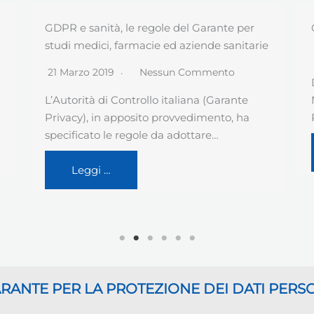
GDPR art. 42 Certificazione
e
24 Novembre 2018
Nessun Commento
Da alcune settimane, UNI (Ente Italiano di
Normazione) ha pubblicato una nuova
Prassi di Riferimento…
Leggi …
GARANTE
PER LA PROTEZIONE DEI DATI PERS