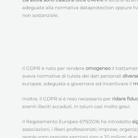
adeguate alla normativa dataprotection oppure h
non sostanziale.
Il GDPR è nato per rendere
omogeneo
il trattame
aveva normative di tutela dei dati personali
divers
europee, adeguata a governare ed incentivare il
me
Inoltre, il GDPR si è reso necessario per
ridare fidu
eventi illeciti accaduti, in taluni casi molto gravi.
Il Regolamento Europeo 679/2016 ha introdotto
si
associazioni, i liberi professionisti; imprese, organ
regole sono previste sanzioni sino a 20 milioni di e