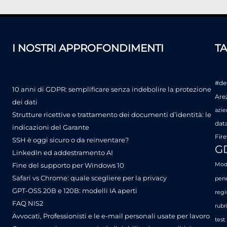
I NOSTRI APPROFONDIMENTI
T
#de
10 anni di GDPR: semplificare senza indebolire la protezione
Are
dei dati
azie
Strutture ricettive e trattamento dei documenti d’identità: le
dat
indicazioni del Garante
Fire
SSH è oggi sicuro o da reinventare?
G
LinkedIn ed addestramento AI
Fine del supporto per Windows 10
Mode
Safari vs Chrome: quale scegliere per la privacy
pene
GPT-OSS 20B e 120B: modelli IA aperti
regi
FAQ NIS2
rubr
Avvocati, Professionisti e le e-mail personali usate per lavoro
test