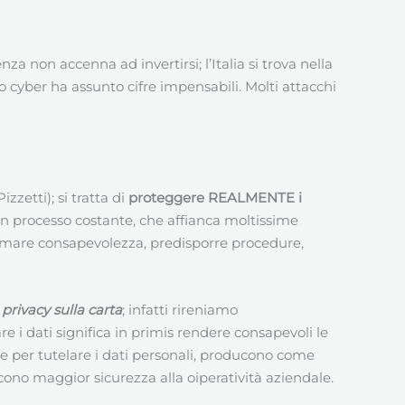
a non accenna ad invertirsi; l’Italia si trova nella
co cyber ha assunto cifre impensabili. Molti attacchi
zzetti); si tratta di
proteggere REALMENTE i
 processo costante, che affianca moltissime
ormare consapevolezza, predisporre procedure,
o
privacy sulla carta
; infatti rireniamo
i dati significa in primis rendere consapevoli le
te per tutelare i dati personali, producono come
scono maggior sicurezza alla oiperatività aziendale.