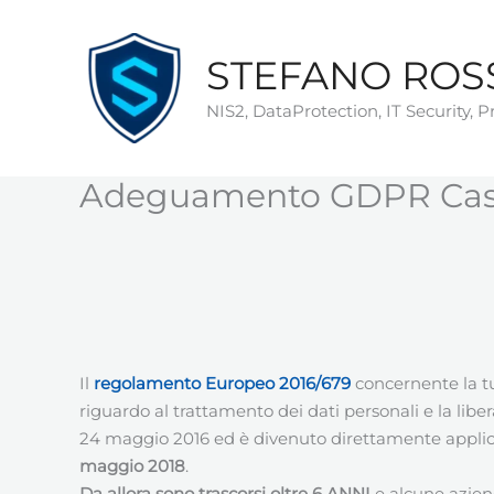
Vai
al
STEFANO ROS
contenuto
NIS2, DataProtection, IT Security, 
Adeguamento GDPR Caste
Il
regolamento
Europeo
2016/679
concernente la tu
riguardo al trattamento dei dati personali e la libera 
24 maggio 2016 ed è divenuto direttamente applicab
maggio 2018
.
Da allora sono trascorsi oltre 6 ANNI
e alcune azie