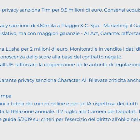
cy sanziona Tim per 9,5 milioni di euro. Consensi acquisiti i
cy sanzione di 460mila a Piaggio & C. Spa - Marketing: il 
islativo, ma con maggiori garanzie - AI Act, Garante: rafforzare
usha per 2 milioni di euro. Monitorati e in vendita i dati 
noscenza dello score alla base del contratto negato
UE: rafforzare la cooperazione tra le autorità di regolazione
ante privacy sanziona Character.AI. Rilevate criticità anche n
tampa
tutela dei minori online e per un'IA rispettosa dei diritti
Relazione annuale. Il 2 luglio alla Camera dei Deputati. Il bi
da 5/2019 sui criteri per l’esercizio del diritto all’oblio nel