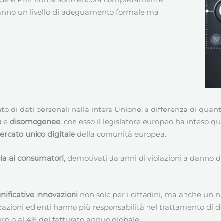
anno un livello di adeguamento formale ma
nto di dati personali nella intera Unione, a differenza di q
e
e
disomogenee
; con esso il legislatore europeo ha inteso q
rcato unico digitale
della comunità europea.
cia ai consumatori
, demotivati da anni di violazioni a danno d
gnificative innovazioni
non solo per i cittadini, ma anche un n
izzazioni ed enti hanno più responsabilità nel trattamento di d
uro o al 4% del fatturato annuo globale.