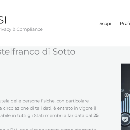
SI
Scopi
Profi
Privacy & Compliance
lfranco di Sotto
tela delle persone fisiche, con particolare
circolazione di tali dati, è entrato in vigore il
ile in tutti gli Stati membri a far data dal
25
nde e PMI non si sono ancora completamente