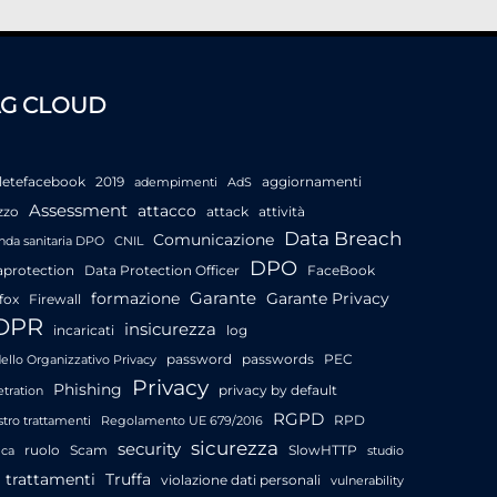
AG CLOUD
letefacebook
2019
aggiornamenti
adempimenti
AdS
Assessment
attacco
zzo
attack
attività
Data Breach
Comunicazione
nda sanitaria DPO
CNIL
DPO
aprotection
Data Protection Officer
FaceBook
Garante
formazione
Garante Privacy
fox
Firewall
DPR
insicurezza
incaricati
log
password
passwords
PEC
llo Organizzativo Privacy
Privacy
Phishing
privacy by default
tration
RGPD
RPD
stro trattamenti
Regolamento UE 679/2016
sicurezza
security
ruolo
Scam
SlowHTTP
ica
studio
trattamenti
Truffa
violazione dati personali
vulnerability