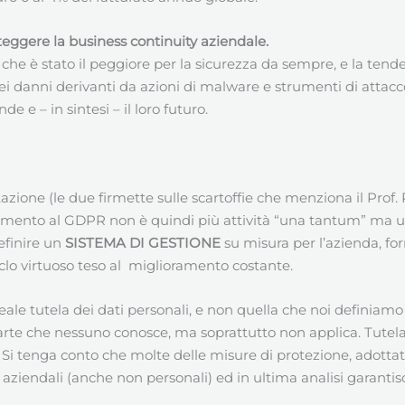
eggere la business continuity aziendale.
che è stato il peggiore per la sicurezza da sempre, e la tendenz
 dei danni derivanti da azioni di malware e strumenti di attac
e e – in sintesi – il loro futuro.
ione (le due firmette sulle scartoffie che menziona il Prof. Pi
amento al GDPR non è quindi più attività “una tantum” ma un
definire un
SISTEMA DI GESTIONE
su misura per l’azienda, f
ciclo virtuoso teso al miglioramento costante.
eale tutela dei dati personali, e non quella che noi definiam
 che nessuno conosce, ma soprattutto non applica. Tutelare 
i. Si tenga conto che molte delle misure di protezione, adotta
i aziendali (anche non personali) ed in ultima analisi garanti