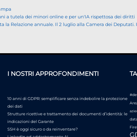
tampa
tutela dei minori online e per un'IA rispettosa dei diritti
Relazione annuale. Il 2 luglio alla Camera dei Deputati. Il bi
I NOSTRI APPROFONDIMENTI
T
#de
10 anni di GDPR: semplificare senza indebolire la protezione
Are
dei dati
azie
Strutture ricettive e trattamento dei documenti d’identità: le
dat
indicazioni del Garante
Fire
SSH è oggi sicuro o da reinventare?
G
LinkedIn ed addestramento AI