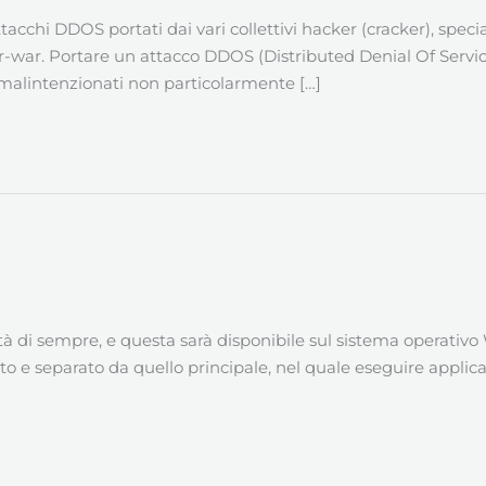
acchi DDOS portati dai vari collettivi hacker (cracker), specia
r-war. Portare un attacco DDOS (Distributed Denial Of Service)
i malintenzionati non particolarmente […]
tà di sempre, e questa sarà disponibile sul sistema operativ
o e separato da quello principale, nel quale eseguire applicaz