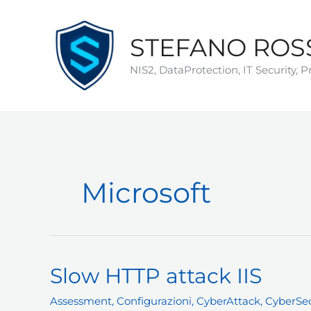
Vai
al
STEFANO ROS
contenuto
NIS2, DataProtection, IT Security, 
Microsoft
Slow HTTP attack IIS
Assessment
,
Configurazioni
,
CyberAttack
,
CyberSec