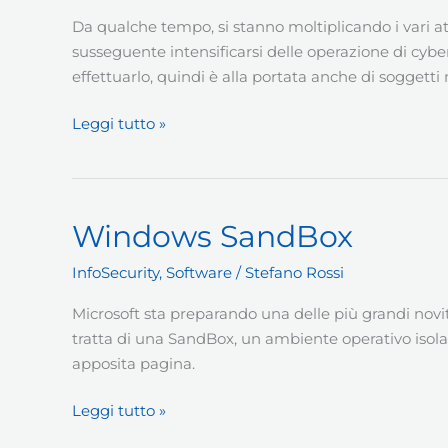
Da qualche tempo, si stanno moltiplicando i vari att
susseguente intensificarsi delle operazione di cybe
effettuarlo, quindi è alla portata anche di soggett
Slow
Leggi tutto »
HTTP
attack
IIS
Windows SandBox
InfoSecurity
,
Software
/
Stefano Rossi
Microsoft sta preparando una delle più grandi novi
tratta di una SandBox, un ambiente operativo isolat
apposita pagina.
Windows
Leggi tutto »
SandBox