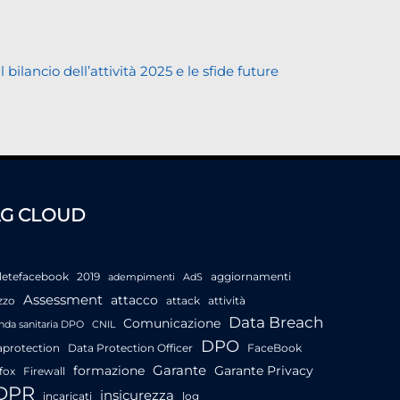
lancio dell’attività 2025 e le sfide future
AG CLOUD
letefacebook
2019
aggiornamenti
adempimenti
AdS
Assessment
attacco
zzo
attack
attività
Data Breach
Comunicazione
nda sanitaria DPO
CNIL
DPO
aprotection
Data Protection Officer
FaceBook
Garante
formazione
Garante Privacy
fox
Firewall
DPR
insicurezza
incaricati
log