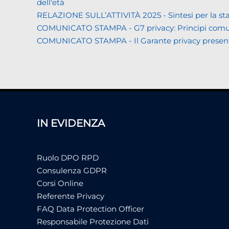
dell'età
RELAZIONE SULL’ATTIVITÀ 2025 - Sintesi per la s
COMUNICATO STAMPA - G7 privacy: Principi comuni a 
COMUNICATO STAMPA - Il Garante privacy presenta la 
IN EVIDENZA
Ruolo DPO RPD
Consulenza GDPR
Corsi Online
Referente Privacy
FAQ Data Protection Officer
Responsabile Protezione Dati