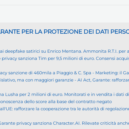
GARANTE
PER LA PROTEZIONE DEI DATI PERS
eepfake satirici su Enrico Mentana. Ammonita R.T.I. per alcu
cy sanziona Tim per 9,5 milioni di euro. Consensi acquisiti i
cy sanzione di 460mila a Piaggio & C. Spa - Marketing: il 
islativo, ma con maggiori garanzie - AI Act, Garante: rafforzare
usha per 2 milioni di euro. Monitorati e in vendita i dati 
noscenza dello score alla base del contratto negato
UE: rafforzare la cooperazione tra le autorità di regolazione
ante privacy sanziona Character.AI. Rilevate criticità anche n