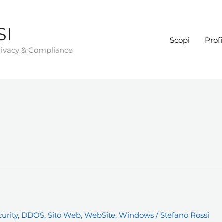
SI
Scopi
Profi
Privacy & Compliance
urity
,
DDOS
,
Sito Web
,
WebSite
,
Windows
/
Stefano Rossi