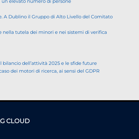
di un elevato numero di persone
. A Dublino il Gruppo di Alto Livello del Comitato
ella tutela dei minori e nei sistemi di verifica
lancio dell’attività 2025 e le sfide future
 caso dei motori di ricerca, ai sensi del GDPR
AG CLOUD