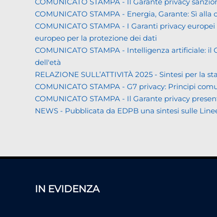
COMUNICATO STAMPA - Il Garante privacy sanziona L
COMUNICATO STAMPA - Energia, Garante: Sì alla co
COMUNICATO STAMPA - I Garanti privacy europei all'
europeo per la protezione dei dati
COMUNICATO STAMPA - Intelligenza artificiale: il Gar
dell'età
RELAZIONE SULL’ATTIVITÀ 2025 - Sintesi per la s
COMUNICATO STAMPA - G7 privacy: Principi comuni a 
COMUNICATO STAMPA - Il Garante privacy presenta la 
NEWS - Pubblicata da EDPB una sintesi sulle Linee gui
IN EVIDENZA