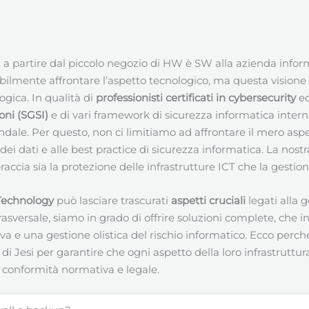
 a partire dal piccolo negozio di HW è SW alla azienda informat
lmente affrontare l’aspetto tecnologico, ma questa visione un
gica. In qualità di
professionisti certificati in cybersecurity
ed
oni (SGSI)
e di vari framework di sicurezza informatica intern
endale. Per questo, non ci limitiamo ad affrontare il mero aspe
ei dati e alle best practice di sicurezza informatica. La nost
ia sia la protezione delle infrastrutture ICT che la gestione 
 Technology
può lasciare trascurati
aspetti cruciali
legati alla 
asversale, siamo in grado di offrire soluzioni complete, che i
iva e una gestione olistica del rischio informatico. Ecco per
 Jesi per garantire che ogni aspetto della loro infrastruttura 
i conformità normativa e legale.