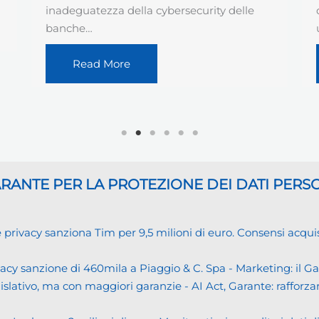
dati personali ha realizzato e pubblicato
un nuovo vademecum…
Read More
GARANTE
PER LA PROTEZIONE DEI DATI PERS
cy sanziona Tim per 9,5 milioni di euro. Consensi acquisiti i
cy sanzione di 460mila a Piaggio & C. Spa - Marketing: il 
islativo, ma con maggiori garanzie - AI Act, Garante: rafforzare