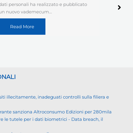
campagne malevole che hanno
delle co
interessato…
Rea
Read More
ONALI
llecitamente, inadeguati controlli sulla filiera e
Garante sanziona Altroconsumo Edizioni per 280mila
 le tutele per i dati biometrici - Data breach, il