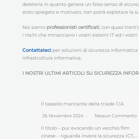
deleteria in quanto genera un falso senso di sicure
stato spiegato e motivato, non potrà espletare la s
Noi siamo
professionisti certificati
, con quasi trent
i rischi che minacciano i vostri sistemi IT ed i vostri
Contattateci
per soluzioni di sicurezza informatica
infrastruttura informativa.
I NOSTRI ULTIMI ARTICOLI SU SICUREZZA INFO
CIA
Caso Equalize
ommento
30 Ottobre 2024
Nessun Commento
o film
Appare chiarissimo che l’ultimo “caso
zza ICT,…
Equalize” certifica un livello di