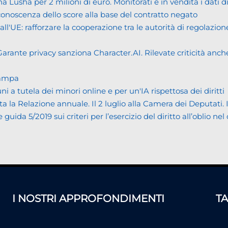
usha per 2 milioni di euro. Monitorati e in vendita i dati 
noscenza dello score alla base del contratto negato
UE: rafforzare la cooperazione tra le autorità di regolazione
ante privacy sanziona Character.AI. Rilevate criticità anche n
tampa
tutela dei minori online e per un'IA rispettosa dei diritti
Relazione annuale. Il 2 luglio alla Camera dei Deputati. Il bi
da 5/2019 sui criteri per l’esercizio del diritto all’oblio nel
I NOSTRI APPROFONDIMENTI
T