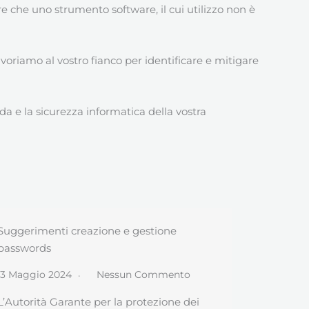
re che uno strumento software, il cui utilizzo non è
voriamo al vostro fianco per identificare e mitigare
da e la sicurezza informatica della vostra
Report AGID malware 2023
Provvedi
11 Gennaio 2024
Nessun Commento
28 Ottob
AGID ha reso disponibile il suo “Report
Avevamo a
riepilogativo sull’andamento delle
Data Brea