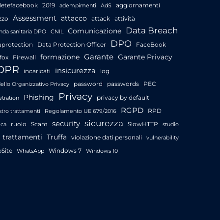
letefacebook
2019
aggiornamenti
adempimenti
AdS
Assessment
attacco
zzo
attack
attività
Data Breach
Comunicazione
nda sanitaria DPO
CNIL
DPO
aprotection
Data Protection Officer
FaceBook
Garante
formazione
Garante Privacy
fox
Firewall
DPR
insicurezza
incaricati
log
password
passwords
PEC
llo Organizzativo Privacy
Privacy
Phishing
privacy by default
tration
RGPD
RPD
stro trattamenti
Regolamento UE 679/2016
sicurezza
security
ruolo
Scam
SlowHTTP
ica
studio
trattamenti
Truffa
violazione dati personali
vulnerability
Site
Windows 7
WhatsApp
Windows 10