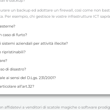
ewall e backup?
figurare un backup ed adottare un firewall, così come non bas
. Per esempio, chi gestisce le vostre infrastrutture ICT sapr
 esterne?
n caso di furto?
sistemi aziendali per attività illecite?
ripristinabili?
are?
so di disastro?
ale ai sensi del D.Lgs. 231/2001?
ticolare all’art.32?
n affidatevi a venditori di scatole magiche o software prodigi