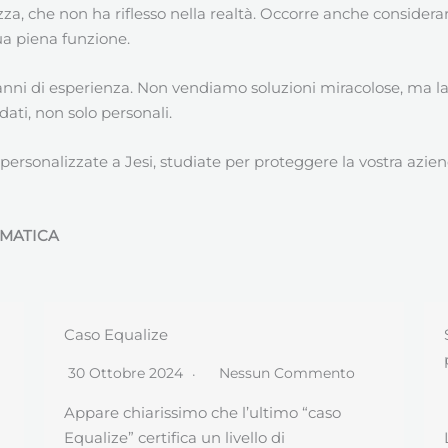
zza, che non ha riflesso nella realtà. Occorre anche considera
ua piena funzione.
’anni di esperienza. Non vendiamo soluzioni miracolose, ma la
 dati, non solo personali.
 personalizzate a Jesi, studiate per proteggere la vostra azien
RMATICA
Suggerimenti creazione e gestione
passwords
3 Maggio 2024
Nessun Commento
L’Autorità Garante per la protezione dei