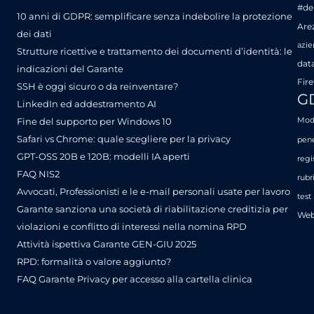
#de
10 anni di GDPR: semplificare senza indebolire la protezione
Are
dei dati
azie
Strutture ricettive e trattamento dei documenti d’identità: le
dat
indicazioni del Garante
Fire
SSH è oggi sicuro o da reinventare?
G
LinkedIn ed addestramento AI
Fine del supporto per Windows 10
Mode
Safari vs Chrome: quale scegliere per la privacy
pene
GPT-OSS 20B e 120B: modelli IA aperti
regi
FAQ NIS2
rubr
Avvocati, Professionisti e le e-mail personali usate per lavoro
test
Garante sanziona una società di riabilitazione creditizia per
Web
violazioni e conflitto di interessi nella nomina RPD
Attività ispettiva Garante GEN-GIU 2025
RPD: formalità o valore aggiunto?
FAQ Garante Privacy per accesso alla cartella clinica