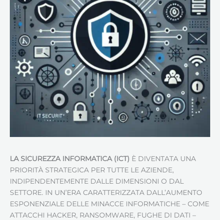
LA SICUREZZA INFORMATICA (ICT)
È DIVENTATA UNA
PRIORITÀ STRATEGICA PER TUTTE LE AZIENDE,
INDIPENDENTEMENTE DALLE DIMENSIONI O DAL
SETTORE. IN UN’ERA CARATTERIZZATA DALL’AUMENTO
ESPONENZIALE DELLE MINACCE INFORMATICHE – COME
ATTACCHI HACKER, RANSOMWARE, FUGHE DI DATI –