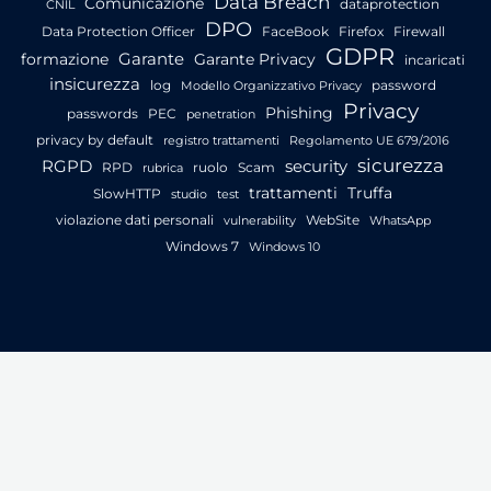
Data Breach
Comunicazione
dataprotection
CNIL
DPO
Data Protection Officer
FaceBook
Firefox
Firewall
GDPR
Garante
formazione
Garante Privacy
incaricati
insicurezza
log
password
Modello Organizzativo Privacy
Privacy
Phishing
passwords
PEC
penetration
privacy by default
registro trattamenti
Regolamento UE 679/2016
sicurezza
RGPD
security
RPD
ruolo
Scam
rubrica
trattamenti
Truffa
SlowHTTP
studio
test
violazione dati personali
WebSite
vulnerability
WhatsApp
Windows 7
Windows 10