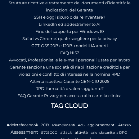
Strutture ricettive e trattamento dei documenti d’identità: le
indicazioni del Garante
SSH è oggi sicuro o da reinventare?
LinkedIn ed addestramento AI
Fine del supporto per Windows 10
Safari vs Chrome: quale scegliere per la privacy
GPT-OSS 20B e 120B: modelli IA aperti
FAQ NIS2
Avvocati, Professionisti e le e-mail personali usate per lavoro
Garante sanziona una società di riabilitazione creditizia per
violazioni e conflitto di interessi nella nomina RPD
Attività ispettiva Garante GEN-GIU 2025
RPD: formalità o valore aggiunto?
FAQ Garante Privacy per accesso alla cartella clinica
TAG CLOUD
#deletefacebook
2019
aggiornamenti
Arezzo
adempimenti
AdS
Assessment
attacco
attack
attività
azienda sanitaria DPO