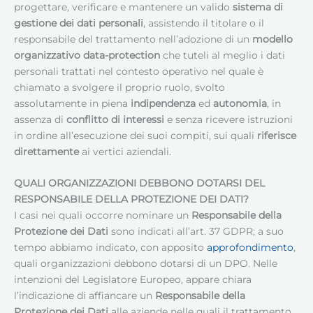
progettare, verificare e mantenere un valido
sistema di
gestione dei dati personali
, assistendo il titolare o il
responsabile del trattamento nell’adozione di un
modello
organizzativo data-protection
che tuteli al meglio i dati
personali trattati nel contesto operativo nel quale è
chiamato a svolgere il proprio ruolo, svolto
assolutamente in piena
indipendenza
ed
autonomia
, in
assenza di
conflitto di interessi
e senza ricevere istruzioni
in ordine all’esecuzione dei suoi compiti, sui quali
riferisce
direttamente
ai vertici aziendali.
QUALI ORGANIZZAZIONI DEBBONO DOTARSI DEL
RESPONSABILE DELLA PROTEZIONE DEI DATI
?
I casi nei quali occorre nominare un
Responsabile della
Protezione dei Dati
sono indicati all’art. 37 GDPR; a suo
tempo abbiamo indicato, con apposito
approfondimento
,
quali organizzazioni debbono dotarsi di un DPO. Nelle
intenzioni del Legislatore Europeo, appare chiara
l’indicazione di affiancare un
Responsabile della
Protezione dei Dati
alle aziende nelle quali il trattamento