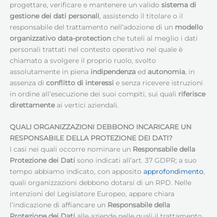
progettare, verificare e mantenere un valido
sistema di
gestione dei dati personali
, assistendo il titolare o il
responsabile del trattamento nell’adozione di un
modello
organizzativo data-protection
che tuteli al meglio i dati
personali trattati nel contesto operativo nel quale è
chiamato a svolgere il proprio ruolo, svolto
assolutamente in piena
indipendenza
ed
autonomia
, in
assenza di
conflitto di interessi
e senza ricevere istruzioni
in ordine all’esecuzione dei suoi compiti, sui quali
riferisce
direttamente
ai vertici aziendali.
QUALI ORGANIZZAZIONI DEBBONO INCARICARE UN
RESPONSABILE DELLA PROTEZIONE DEI DATI
?
I casi nei quali occorre nominare un
Responsabile della
Protezione dei Dati
sono indicati all’art. 37 GDPR; a suo
tempo abbiamo indicato, con apposito
approfondimento
,
quali organizzazioni debbono dotarsi di un RPD. Nelle
intenzioni del Legislatore Europeo, appare chiara
l’indicazione di affiancare un
Responsabile della
Protezione dei Dati
alle aziende nelle quali il trattamento