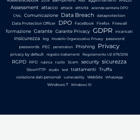
#deletefacebook
2019
aggiornamenti
Arezzo
adempimenti
AdS
Assessment
attacco
attack
attività
azienda sanitaria DPO
Data Breach
Comunicazione
dataprotection
CNIL
DPO
Data Protection Officer
FaceBook
Firefox
Firewall
GDPR
Garante
formazione
Garante Privacy
incaricati
insicurezza
log
password
Modello Organizzativo Privacy
Privacy
Phishing
passwords
PEC
penetration
privacy by default
registro trattamenti
Regolamento UE 679/2016
sicurezza
RGPD
security
RPD
ruolo
Scam
rubrica
trattamenti
Truffa
SlowHTTP
studio
test
violazione dati personali
WebSite
vulnerability
WhatsApp
Windows 7
Windows 10