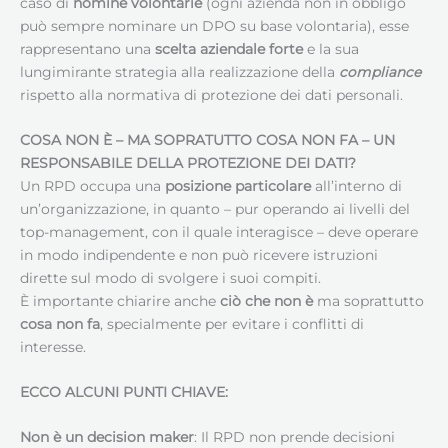
caso di
nomine volontarie
(ogni azienda non in obbligo
può sempre nominare un DPO su base volontaria), esse
rappresentano una
scelta aziendale forte
e la sua
lungimirante strategia alla realizzazione della
compliance
rispetto alla normativa di protezione dei dati personali.
COSA NON È – MA SOPRATUTTO COSA NON FA – UN
RESPONSABILE DELLA PROTEZIONE DEI DATI
?
Un RPD occupa una
posizione particolare
all’interno di
un’organizzazione, in quanto – pur operando ai livelli del
top-management, con il quale interagisce – deve operare
in modo indipendente e non può ricevere istruzioni
dirette sul modo di svolgere i suoi compiti.
È importante chiarire anche
ciò che non è
ma soprattutto
cosa non fa
, specialmente per evitare i conflitti di
interesse.
ECCO ALCUNI PUNTI CHIAVE:
Non è un decision maker
: Il RPD non prende decisioni