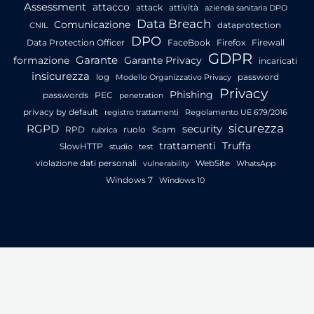
Assessment
attacco
attack
attività
azienda sanitaria DPO
Data Breach
Comunicazione
dataprotection
CNIL
DPO
Data Protection Officer
FaceBook
Firefox
Firewall
GDPR
Garante
formazione
Garante Privacy
incaricati
insicurezza
log
password
Modello Organizzativo Privacy
Privacy
Phishing
passwords
PEC
penetration
privacy by default
registro trattamenti
Regolamento UE 679/2016
sicurezza
RGPD
security
RPD
ruolo
Scam
rubrica
trattamenti
Truffa
SlowHTTP
studio
test
violazione dati personali
WebSite
vulnerability
WhatsApp
Windows 7
Windows 10