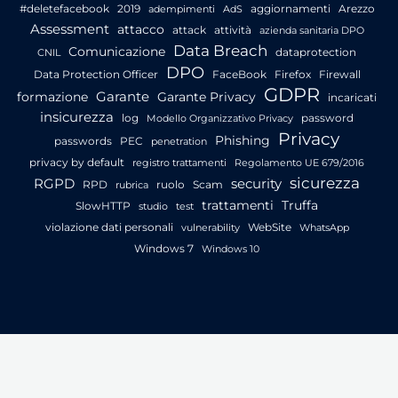
#deletefacebook
2019
aggiornamenti
Arezzo
adempimenti
AdS
Assessment
attacco
attack
attività
azienda sanitaria DPO
Data Breach
Comunicazione
dataprotection
CNIL
DPO
Data Protection Officer
FaceBook
Firefox
Firewall
GDPR
Garante
formazione
Garante Privacy
incaricati
insicurezza
log
password
Modello Organizzativo Privacy
Privacy
Phishing
passwords
PEC
penetration
privacy by default
registro trattamenti
Regolamento UE 679/2016
sicurezza
RGPD
security
RPD
ruolo
Scam
rubrica
trattamenti
Truffa
SlowHTTP
studio
test
violazione dati personali
WebSite
vulnerability
WhatsApp
Windows 7
Windows 10