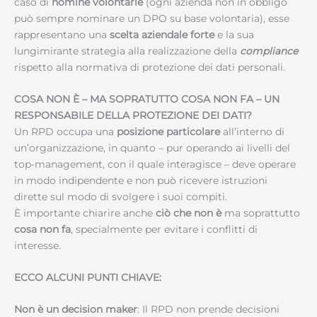
caso di
nomine volontarie
(ogni azienda non in obbligo
può sempre nominare un DPO su base volontaria), esse
rappresentano una
scelta aziendale forte
e la sua
lungimirante strategia alla realizzazione della
compliance
rispetto alla normativa di protezione dei dati personali.
COSA NON È – MA SOPRATUTTO COSA NON FA – UN
RESPONSABILE DELLA PROTEZIONE DEI DATI
?
Un RPD occupa una
posizione particolare
all’interno di
un’organizzazione, in quanto – pur operando ai livelli del
top-management, con il quale interagisce – deve operare
in modo indipendente e non può ricevere istruzioni
dirette sul modo di svolgere i suoi compiti.
È importante chiarire anche
ciò che non è
ma soprattutto
cosa non fa
, specialmente per evitare i conflitti di
interesse.
ECCO ALCUNI PUNTI CHIAVE:
Non è un decision maker
: Il RPD non prende decisioni